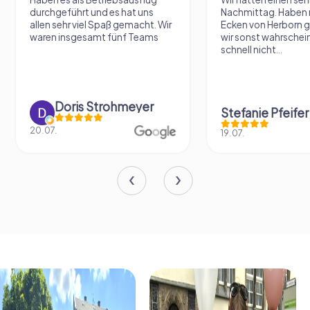
Nachmittag. Haben mal wieder
dritt gemacht und si
Ecken von Herborn gesehen, wo
begeistert. Die Räts
wir sonst wahrscheinlich so
die App lief flüssig u
schnell nicht...
Stefanie Pfeifer
Peter Lustig
19.07.
18.07.