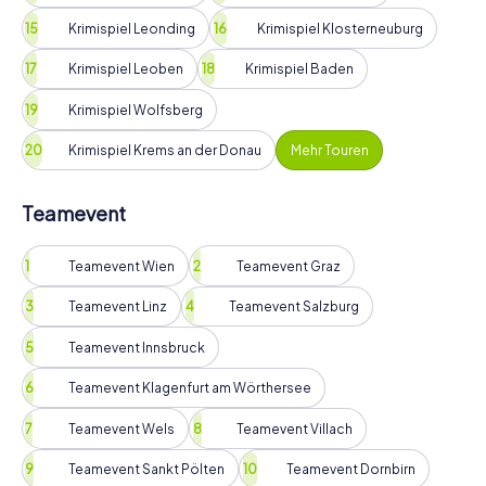
Krimispiel Leonding
Krimispiel Klosterneuburg
Krimispiel Leoben
Krimispiel Baden
Krimispiel Wolfsberg
Krimispiel Krems an der Donau
Mehr Touren
Teamevent
Teamevent Wien
Teamevent Graz
Teamevent Linz
Teamevent Salzburg
Teamevent Innsbruck
Teamevent Klagenfurt am Wörthersee
Teamevent Wels
Teamevent Villach
Teamevent Sankt Pölten
Teamevent Dornbirn