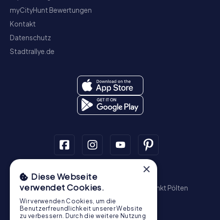
myCityHunt Bewertungen
Kontakt
Datenschutz
Stadtrallye.de
×
Schnitzeljagd
Diese Webseite
verwendet Cookies.
Wien
Graz
Linz
Salzburg
Innsbruck
Sankt Pölten
Wiener Neustadt
Steyr
Bregenz
Baden
Wir verwenden Cookies, um die
Krems an der Donau
Benutzerfreundlichkeit unserer Website
zu verbessern. Durch die weitere Nutzung