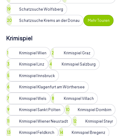
Schatzsuche Wolfsberg
Schatzsuche Krems an der Donau
Mehr Touren
Krimispiel
Krimispiel Wien
Krimispiel Graz
Krimispiel Linz
Krimispiel Salzburg
Krimispiel Innsbruck
Krimispiel Klagenfurt am Wörthersee
Krimispiel Wels
Krimispiel Villach
Krimispiel Sankt Pölten
Krimispiel Dornbirn
Krimispiel Wiener Neustadt
Krimispiel Steyr
Krimispiel Feldkirch
Krimispiel Bregenz