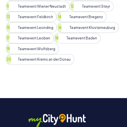
Teamevent Wiener Neustadt
Teamevent Steyr
Teamevent Feldkirch
Teamevent Bregenz
Teamevent Leonding
Teamevent Klosterneuburg
Teamevent Leoben
Teamevent Baden
Teamevent Wolfsberg
Teamevent Krems an der Donau