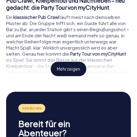
Pub Crawl, Kneipentour und Nachtleben – neu
gedacht: die Party Tour von myCityHunt
Ein
klassischer Pub Crawl
läuft meist nach demselben
Muster ab: Die Gruppe trifft sich, ein Guide führt alle von
Bar zu Bar, an jeder Station gibt’s einen Begrüßungsshot –
und am Ende der Nacht weiß niemand mehr so genau, in
welcher Reihenfolge man eigentlich unterwegs war.
Macht Spaß, klar. Wirklich unvergesslich wird es aber
selten. Genau hier kommt die
Party Tour von myCityHunt
ins Spiel: Sie nimmt das Beste aus der klassischen
Kneipentour
– die Stimmung, das gemeinsame Bar-
Mehr zeigen
Hopping, das Eintauchen ins
Nachtleben
einer Stadt – und
kombiniert es mit einer interaktiven Story, cleveren
Rätseln und herrlich absurden Challenges. Das Ergebnis:
ein
Pub Crawl der neuen Generation
, über den ihr noch
Jahre später sprechen werdet.
Was macht heute einen guten Pub Crawl aus?
Wer heute „Pub Crawl in meiner Stadt“ sucht, will mehr als
Bereit für ein
nur eine Liste mit Bars. Man will ein echtes Erlebnis. Eine
Abenteuer?
gute Kneipentour erzählt eine Geschichte, sorgt für