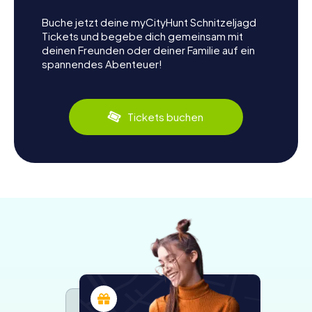
Interaktion in der Gruppe und führt euch an Orte, die ihr
allein wahrscheinlich nie entdeckt hättet. Und sie muss
Buche jetzt deine myCityHunt Schnitzeljagd
flexibel sein – denn kaum jemand hat Lust auf einen starren
Tickets und begebe dich gemeinsam mit
Ablauf oder einen übermotivierten Guide. Die Party Tour
deinen Freunden oder deiner Familie auf ein
erfüllt genau das: Sie verbindet die Idee eines Pub Crawls
spannendes Abenteuer!
mit dem Feeling eines Outdoor-Escape-Games und
macht das
Nachtleben
eurer Stadt zu eurer persönlichen
Bühne.
Tickets buchen
Statt einem Guide folgt ihr euch selbst – mit der
myCityHunt App
. Während der Tour erlebt ihr eine rasante
Story über eine komplett verrückte Nacht, an die sich
niemand so richtig erinnert. Mysteriöse Hinweise,
verschlüsselte Nachrichten – und ein Name, der immer
wieder auftaucht: Manisha Gurung. Wer ist sie? Und was ist
letzte Nacht wirklich passiert? Um das herauszufinden,
zieht ihr von Location zu Location, löst Rätsel und meistert
herrlich schräge Aufgaben. Genau deshalb ist die
Party
Tour
die perfekte Alternative für alle, die einen
Pub Crawl
mal ganz anders erleben wollen.
Die Kneipentour als Abenteuer: So funktioniert
die Party Tour