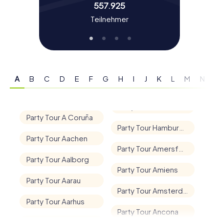
557.925
Teilnehmer
Heute g
A
B
C
D
E
F
G
H
I
J
K
L
M
N
Party Tour A Coruña
Party Tour Hamburg - Altstadt
Party Tour Aachen
Party Tour Amersfoort
Party Tour Aalborg
Party Tour Amiens
Party Tour Aarau
Party Tour Amsterdam
Party Tour Aarhus
Party Tour Ancona