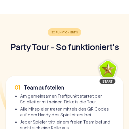
Party Tour Aberdeen
Party Tour Anderlecht
Party Tour Adelaide
Party Tour Angers
Party Tour Aix-en-Provence
Party Tour Annecy
Party Tour Albacete
Party Tour - So funktioniert's
Party Tour Antwerpen
Party Tour Alessandria
Party Tour Apeldoorn
Party Tour Algeciras
Party Tour Arnheim
Party Tour Alicante
Party Tour Aschaffenburg
01
Team aufstellen
Party Tour Alkmaar
Party Tour Athen
Am gemeinsamen Treffpunkt startet der
Party Tour Almere
Spielleiter mit seinen Tickets die Tour.
Party Tour Auckland
Alle Mitspieler treten mittels des QR Codes
Party Tour Almería
auf dem Handy des Spielleiters bei.
Party Tour Augsburg
Jeder Spieler tritt einem freien Team bei und
Party Tour Hamburg - Altona
sucht sich eine Rolle aus.