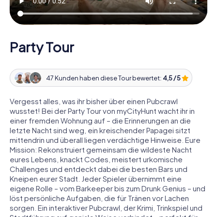
Party Tour
47 Kunden haben diese Tour bewertet:
4,5 / 5
Vergesst alles, was ihr bisher über einen Pubcrawl
wusstet! Bei der Party Tour von myCityHunt wacht ihr in
einer fremden Wohnung auf – die Erinnerungen an die
letzte Nacht sind weg, ein kreischender Papagei sitzt
mittendrin und überall liegen verdächtige Hinweise. Eure
Mission: Rekonstruiert gemeinsam die wildeste Nacht
eures Lebens, knackt Codes, meistert urkomische
Challenges und entdeckt dabei die besten Bars und
Kneipen eurer Stadt. Jeder Spieler übernimmt eine
eigene Rolle – vom Barkeeper bis zum Drunk Genius – und
löst persönliche Aufgaben, die für Tränen vor Lachen
sorgen. Ein interaktiver Pubcrawl, der Krimi, Trinkspiel und