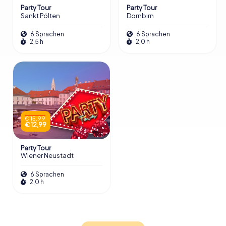
Party Tour
Party Tour
Sankt Pölten
Dornbirn
6 Sprachen
6 Sprachen
2,5 h
2,0 h
€ 15,99
€ 12,99
Party Tour
Wiener Neustadt
6 Sprachen
2,0 h