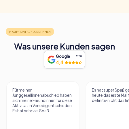
Was unsere Kunden sagen
Google
2.118
4,4
Es hat super Spaß gemacht. War
War sehr gut, hat seh
heute das erste Mal für uns aber
gemacht und man le
definitiv nicht das letzte Mal ☺️
Stadt kennen. Und 
als Gruppe sehr zu