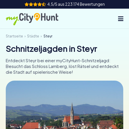
4,5/5 aus 223.174 Bewertungen
Startseite
Städte
Steyr
So funktioniert's
Schnitzeljagden in Steyr
Städte
Entdeckt Steyr bei einer myCityHunt-Schnitzeljagd:
Touren
Besucht das Schloss Lamberg, löst Rätsel und entdeckt
die Stadt auf spielerische Weise!
Teamevent
Tickets
INT
AT
CH
DE
ES
FR
UK
IE
IT
NL