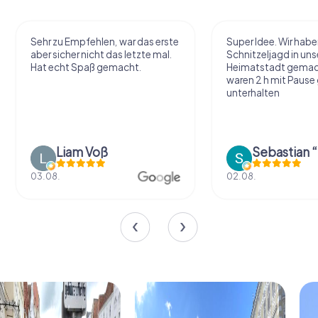
Sehr zu Empfehlen, war das erste
Super Idee. Wir habe
aber sicher nicht das letzte mal.
Schnitzeljagd in uns
Hat echt Spaß gemacht.
Heimatstadt gemac
waren 2 h mit Pause
unterhalten
Liam Voß
03.08.
02.08.