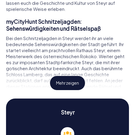
lassen euch die Geschichte und Kultur von Steyr auf
spielerische Weise erleben.
myCityHunt Schnitzeljagden:
Sehenswürdigkeiten und Rätselspaß
Bei den Schnitzeljagden in Steyr werdet ihr an viele
bedeutende Sehenswürdigkeiten der Stadt geführt. Ihr
startet vielleicht am prachtvollen Rathaus Steyr, einem
Meisterwerk des österreichischen Rokoko. Weiter geht
es zur imposanten Stadtpfarrkirche Steyr, die mit ihrer
gotischen Architektur beeindruckt. Auch das berühmte
Schloss Lamberg, das auf eine lange Geschichte
zurückblickt, darf auf eurer Route nicht fehlen. An jeder
Mehr zeigen
dieser Stationen erwarten euch spannende Rätsel und
Aufgaben, die ihr gemeinsam lösen müsst. So wird die
Erkundung der Stadt zu einem interaktiven Erlebnis, das
euch die historischen und kulturellen Schätze Steyrs
näherbringt.
Steyr
Schnitzeljagd in Steyr: Geschichte und Kultur
hautnah