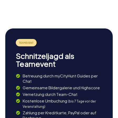
Schloss
Stadtpfarrkirche
Evang.
Bummerlhaus
Lamberg
Steyr
Pfarrkirche
Michaelerkirche
A.B.
Schnitzeljagd als
Teamevent
Betreuung durch myCityHunt Guides per
Chat
Gemeinsame Bildergalerie und Highscore
Vernetzung durch Team-Chat
Kostenlose Umbuchung
(bis 7 Tage vor der
Veranstaltung)
Zahlung per Kreditkarte, PayPal oder auf
Rechnung