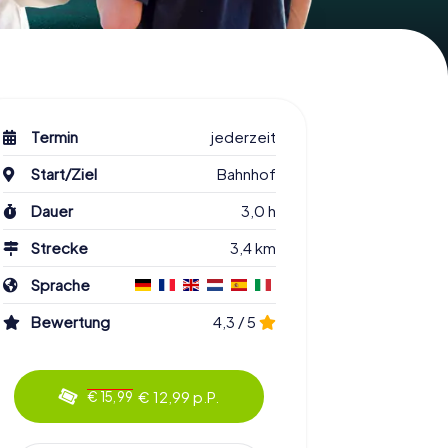
Termin
jederzeit
Start/Ziel
Bahnhof
Dauer
3,0 h
Strecke
3,4 km
Sprache
Bewertung
4,3 / 5
€ 12,99 p.P.
€ 15,99