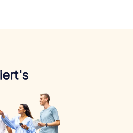
ert's