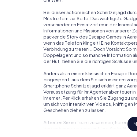
Bei dieser actionreichen Schnitzeljagd durc
Mitstreitern zur Seite. Das wichtigste Gadge
verschiedenen Einsatzorten in der Innenst
Informationen und Missionen von unserer Ze
packende Story des Escape Games in Aarau
wenn das Telefon klingelt! Eine Kontaktpers
Verbindung zu treten … Doch Vorsicht: So m
Doppelagent und so manche Information als
der Hut, ziehen Sie die richtigen Schlüsse 
Anders als in einem klassischen Escape Room 
eingesperrt, aus dem Sie sich in einem vo
Smartphone Schnitzeljagd erklärt ganz Aara
Voraussetzung für Ihr Agentenabenteuer in 
Internet. Per Klick erhalten Sie Zugang zu u
um sich von interaktiven Videos, kniffligen
Geschehen ziehen zu lassen.
Arbeiten Sie im Team zusammen, hören Sie f
M
Verbindungspersonen auf Ihre Seite. Bei d
Team mit allen Wassern gewaschen sein, um