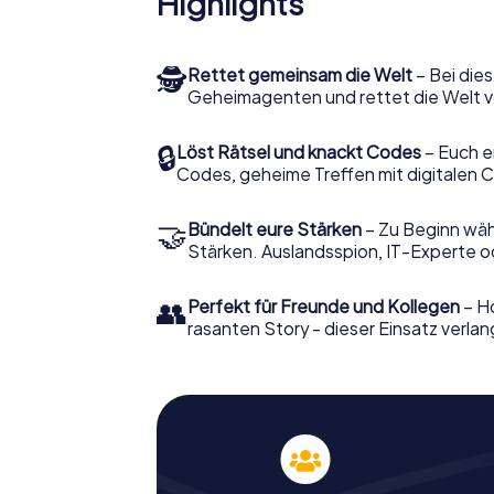
Highlights
🕵
Rettet gemeinsam die Welt
– Bei dies
Geheimagenten und rettet die Welt v
🔒
Löst Rätsel und knackt Codes
– Euch e
Codes, geheime Treffen mit digitalen C
🤝
Bündelt eure Stärken
– Zu Beginn wähl
Stärken. Auslandsspion, IT-Experte od
👥
Perfekt für Freunde und Kollegen
– Ho
rasanten Story - dieser Einsatz verlan