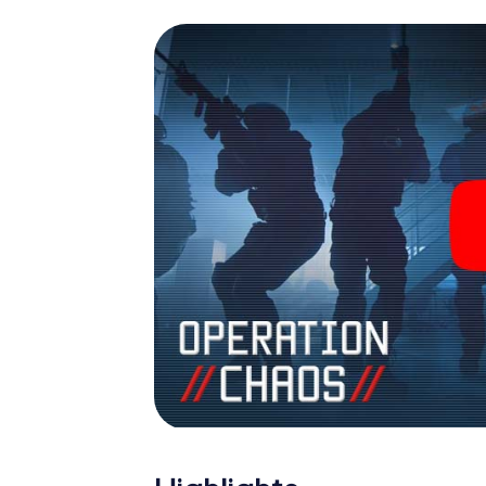
James Bond und Co. werden Sie jedoch nicht 
Team im Highscore von Aarau und erhalten Z
myCityHunt Escape Game macht Aarau zu Ihr
Sie sich Ihre Tickets in die Welt der Spio
einen Outdoor Escape Room!