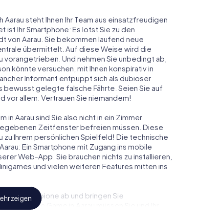
h Aarau steht Ihnen Ihr Team aus einsatzfreudigen
t ist Ihr Smartphone: Es lotst Sie zu den
adt von Aarau. Sie bekommen laufend neue
ntrale übermittelt. Auf diese Weise wird die
 vorangetrieben. Und nehmen Sie unbedingt ab,
on könnte versuchen, mit Ihnen konspirativ in
ancher Informant entpuppt sich als dubioser
 bewusst gelegte falsche Fährte. Seien Sie auf
und vor allem: Vertrauen Sie niemandem!
in Aarau sind Sie also nicht in ein Zimmer
rgegebenen Zeitfenster befreien müssen. Diese
u zu Ihrem persönlichen Spielfeld! Die technische
Aarau: Ein Smartphone mit Zugang ins mobile
nserer Web-App. Sie brauchen nichts zu installieren,
 Minigames und vielen weiteren Features mitten ins
eindliche Spione ab und bringen Sie
ehr zeigen
iesem Escape Game in Aarau müssen Sie und Ihr
 die Bösewichte aufzuhalten. Im Gegensatz zu