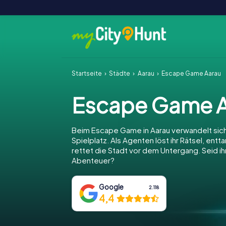
Startseite
Städte
Aarau
Escape Game Aarau
Escape Game A
Beim Escape Game in Aarau verwandelt sich
Spielplatz. Als Agenten löst ihr Rätsel, entt
rettet die Stadt vor dem Untergang. Seid ihr
Abenteuer?
Google
2.118
4,4