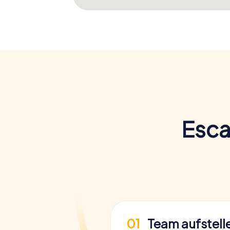
Esca
01
Team aufstell