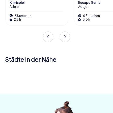
Krimispiel
Escape Game
Adeje
Adeje
6 Sprachen
6 Sprachen
2,5 h
3,0 h
Städte in der Nähe
Guía de
Granadilla
Icod de los
Los
Arona
Isora
de Abona
Puerto de la
Vinos
Realejos
La Orotava
4 Touren
4 Touren
4 Touren
Cruz
Güimar
Candelaria
4 Touren
4 Touren
4 Touren
verfügbar
verfügbar
verfügbar
Tacoronte
4 Touren
3 Touren
4 Touren
verfügbar
verfügbar
verfügbar
4 Touren
verfügbar
verfügbar
verfügbar
4,4
verfügbar
4,4