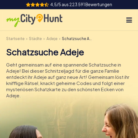
4,5/5 aus 223.591 Bewertungen
Startseite
Städte
Adeje
Schatzsuche Adeje
So funktioniert's
Schatzsuche Adeje
Städte
Geht gemeinsam auf eine spannende Schatzsuche in
Touren
Adeje! Bei dieser Schnitzeljagd für die ganze Familie
entdeckt ihr Adeje auf ganz neue Art! Gemeinsam löst ihr
knifflige Rätsel, knackt geheime Codes und folgt einer
Teamevent
mysteriösen Schatzkarte zu den schönsten Ecken von
Adeje.
Tickets
INT
AT
CH
DE
ES
FR
UK
IE
IT
NL