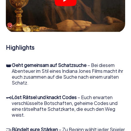
Adeje losgehen: An den unterschiedlichsten Orten in der
Stadt knacken Sie verschlüsselte Codes, lösen knifflige
Logikaufgaben und fahnden nach Spuren und
Hinweisstücken. Ihr Smartphone ist dabei Ihr wichtigstes
Ermittlerwerkzeug: Unsere eigens entwickelte App lässt
Sie Kontaktpersonen befragen und rätselhafte
Zeichenfolgen untersuchen, hilft Ihnen dabei, Objekte zu
sammeln und navigiert Sie sicher durch Adeje.
Highlights
Im Laufe der Schatzsuche in Adeje tauchen Sie und Ihr
Team immer tiefer in die spannende Geschichte ein, und
👑
Geht gemeinsam auf Schatzsuche
– Bei diesem
schon bald werden Sie feststellen, dass der kostbare
Abenteuer im Stil eines Indiana Jones Films macht ihr
Schatz nur noch wenige Schritte entfernt ist.
euch zusammen auf die Suche nach einem uralten
Schatz.
🗝
Löst Rätsel und knackt Codes
– Euch erwarten
verschlüsselte Botschaften, geheime Codes und
eine rätselhafte Schatzkarte, die euch den Weg
weist.
🤝
Bündelt eure Stärken
– Zu Beginn wählt jeder Spieler