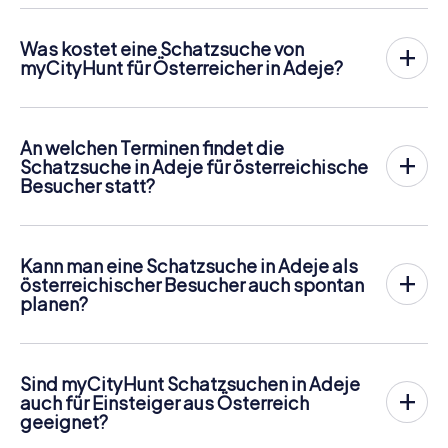
ihr für den
Ablauf der Schnitzjagd
benötigt, ist ein
Ticketcode und ein internetfähiges Handy.
Was kostet eine Schatzsuche von
Am gewünschten Termin versammelst du dein Team im
myCityHunt für Österreicher in Adeje?
Stadtzentrum von Adeje. Dann geht es los: Dein Handy
Der Preis für eine myCityHunt Schatzsuche in Adeje
leitet dich und dein Team entlang der Schatzsuche an
beträgt
12,99 € pro Person
. Im Gegensatz zu den
zahlreiche sehenswerte Orte Adejes. Dort angekommen
Preismodellen anderer Anbieter wird bei myCityHunt
gilt es jeweils, eine knifflige Frage zu beantworten, für
An welchen Terminen findet die
personengenau abgerechnet. Für zwei Personen beträgt
deren richtige Lösung ihr Punkte erhaltet.
Schatzsuche in Adeje für österreichische
der Gesamtpreis also zum Beispiel nur 25,98 €, für fünf
Besucher statt?
Personen 64,95 € usw.
Doch damit nicht genug: Alle registrierten Spieler erhalten
Die myCityHunt Schatzsuche in Adeje kann jederzeit
während der Rallye Challenges wie z.B. Foto-Aufgaben
Tickets können online im Ticketshop unter
gespielt werden! Wenn du und dein Team über Tickets
von uns geschickt. Während der Schatzsuche entstehen
https://www.mycityhunt.at/tickets
gebucht werden.
verfügt, könnt ihr an einem Tag eurer Wahl zu einer
so viele tolle Erinnerungen, die ihr im Nachhinein in einer
Kann man eine Schatzsuche in Adeje als
beliebigen Uhrzeit spielen. Tickets für myCityHunt
Bildergalerie ansehen könnt.
österreichischer Besucher auch spontan
Schatzsuchen in Adeje sind im Online-Ticketshop unter
Entlang der Tour kann natürlich jederzeit eine Eis- oder
planen?
https://www.mycityhunt.at/tickets
buchbar.
Getränkepause eingelegt werden! Habt ihr nach ca. 3
Ja, das geht problemlos! Sobald ihr euer Ticket habt, seid
Stunden alle gestellten Aufgaben mit Bravour bewältigt,
ihr völlig unabhängig von Öffnungszeiten oder festen
gibt die Highscore-Liste Auskunft über eure
Veranstaltungszeiten. Wenn ihr also spontan Lust auf eine
Gesamtplatzierung.
Sind myCityHunt Schatzsuchen in Adeje
spannende Abwechslung während eures Aufenthalts in
auch für Einsteiger aus Österreich
Adeje bekommt, könnt ihr sofort starten. Die digitale
geeignet?
Schatzsuche funktioniert an jedem Tag und ist bestens
Definitiv! Die myCityHunt Schatzsuche richtet sich sowohl
geeignet für Kurzentschlossene aus Österreich, die