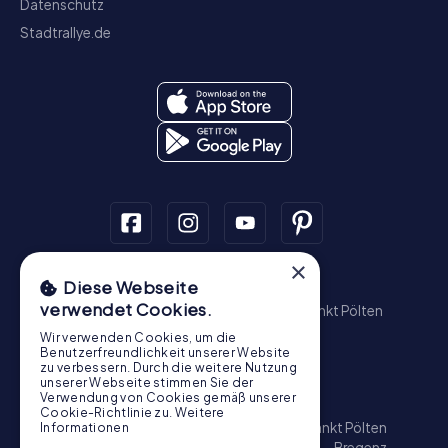
Datenschutz
Stadtrallye.de
×
Schnitzeljagd
Diese Webseite
verwendet Cookies.
Wien
Graz
Linz
Salzburg
Innsbruck
Sankt Pölten
Wiener Neustadt
Steyr
Bregenz
Baden
Wir verwenden Cookies, um die
Krems an der Donau
Benutzerfreundlichkeit unserer Website
zu verbessern. Durch die weitere Nutzung
Schatzsuche
unserer Webseite stimmen Sie der
Verwendung von Cookies gemäß unserer
Wien
Graz
Linz
Salzburg
Innsbruck
Cookie-Richtlinie zu.
Weitere
Klagenfurt am Wörthersee
Wels
Villach
Sankt Pölten
Informationen
Dornbirn
Wiener Neustadt
Steyr
Feldkirch
Bregenz