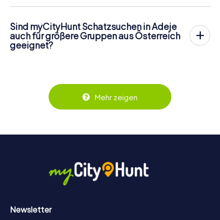
an Neulinge als auch an erfahrene Rätselliebhaber. Dank
Adeje auf spielerische Art entdecken möchten.
der intuitiven Bedienung über euer Smartphone findet
Sind myCityHunt Schatzsuchen in Adeje
sich jeder sofort zurecht. Die Aufgaben sind
auch für größere Gruppen aus Österreich
abwechslungsreich, lösbar und führen euch auf eine
geeignet?
spannende Entdeckungstour durch Adeje.
Absolut. Bei myCityHunt kann jedes Teammitglied aktiv
miträtseln, sodass auch Reisegruppen aus Österreich mit
vielen Personen voll auf ihre Kosten kommen. Durch die
Teamaufgaben entsteht echter Abenteuergeist. Natürlich
könnt ihr Adeje dabei ganz in eurem eigenen Tempo
Mehr zeigen
genießen und dabei gemächlich durch die Straßen
schlendern oder auf Punktejagd gehen.
Newsletter