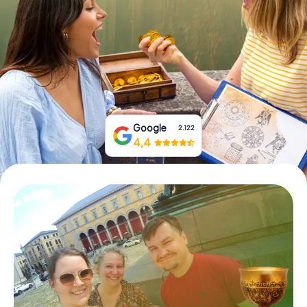
Tickets buchen
Gutscheine bestellen
Google
2.122
4,4