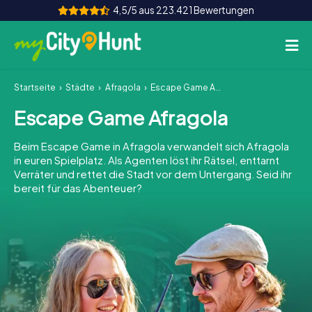
4,5/5 aus 223.421 Bewertungen
Startseite
Städte
Afragola
Escape Game Afragola
So funktioniert's
Escape Game Afragola
Städte
Beim Escape Game in Afragola verwandelt sich Afragola
Touren
in euren Spielplatz. Als Agenten löst ihr Rätsel, enttarnt
Verräter und rettet die Stadt vor dem Untergang. Seid ihr
bereit für das Abenteuer?
Teamevent
Tickets
INT
AT
CH
DE
ES
FR
UK
IE
IT
NL