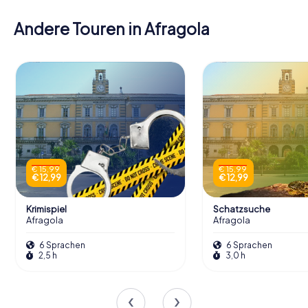
Andere Touren in Afragola
€ 15,99
€ 15,99
€ 12,99
€ 12,99
Krimispiel
Schatzsuche
Afragola
Afragola
6 Sprachen
6 Sprachen
2,5 h
3,0 h