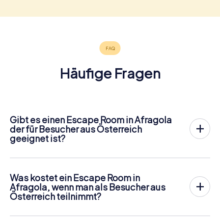
Häufige Fragen
Gibt es einen Escape Room in Afragola
der für Besucher aus Österreich
geeignet ist?
In Afragola gibt es jetzt die Möglichkeit, ein
Outdoor
Escape Game in der Innenstadt von Afragola
zu spielen!
Anders als bei einem klassischen Escape Room, bei dem
Was kostet ein Escape Room in
die Spieler in einen kleinen Raum eingesperrt werden,
Afragola, wenn man als Besucher aus
findet das myCityHunt Outdoor Escape Game in Afragola
Österreich teilnimmt?
an der frischen Luft statt. Ähnlich wie bei einer
Ein Indoor Escape Room kostet für gewöhnlich pauschal
Schnitzeljagd lösen die Spieler an verschiedenen
zwischen 90 und 150 € für 2 bis 6 Personen.