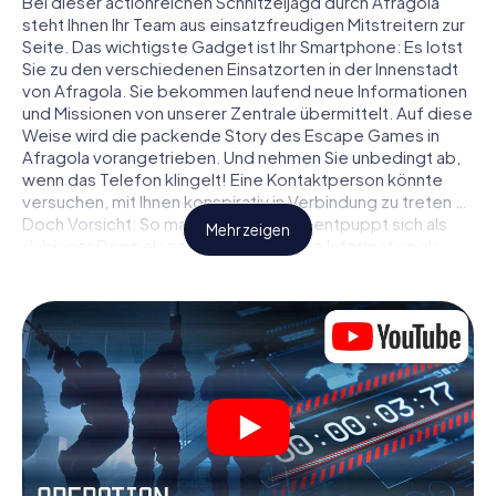
Bei dieser actionreichen Schnitzeljagd durch Afragola
steht Ihnen Ihr Team aus einsatzfreudigen Mitstreitern zur
Seite. Das wichtigste Gadget ist Ihr Smartphone: Es lotst
Sie zu den verschiedenen Einsatzorten in der Innenstadt
von Afragola. Sie bekommen laufend neue Informationen
und Missionen von unserer Zentrale übermittelt. Auf diese
Weise wird die packende Story des Escape Games in
Afragola vorangetrieben. Und nehmen Sie unbedingt ab,
wenn das Telefon klingelt! Eine Kontaktperson könnte
versuchen, mit Ihnen konspirativ in Verbindung zu treten …
Doch Vorsicht: So mancher Informant entpuppt sich als
Mehr zeigen
dubioser Doppelagent und so manche Information als
bewusst gelegte falsche Fährte. Seien Sie auf der Hut,
ziehen Sie die richtigen Schlüsse und vor allem: Vertrauen
Sie niemandem!
Anders als in einem klassischen Escape Room in Afragola
sind Sie also nicht in ein Zimmer eingesperrt, aus dem Sie
sich in einem vorgegebenen Zeitfenster befreien
müssen. Diese Smartphone Schnitzeljagd erklärt ganz
Afragola zu Ihrem persönlichen Spielfeld! Die technische
Voraussetzung für Ihr Agentenabenteuer in Afragola: Ein
Smartphone mit Zugang ins mobile Internet. Per Klick