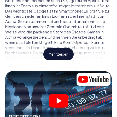
Bei dieser actionreichen Schnitzeljagd durch Aprilia steht
Ihnen Ihr Team aus einsatzfreudigen Mitstreitern zur Seite.
Das wichtigste Gadget ist Ihr Smartphone: Es lotst Sie zu
den verschiedenen Einsatzorten in der Innenstadt von
Aprilia. Sie bekommen laufend neue Informationen und
Missionen von unserer Zentrale übermittelt. Auf diese
Weise wird die packende Story des Escape Games in
Aprilia vorangetrieben. Und nehmen Sie unbedingt ab,
wenn das Telefon klingelt! Eine Kontaktperson könnte
versuchen, mit Ihnen konspirativ in Verbindung zu treten …
Doch Vorsicht: So mancher Informant entpuppt sich als
Mehr zeigen
dubioser Doppelagent und so manche Information als
bewusst gelegte falsche Fährte. Seien Sie auf der Hut,
ziehen Sie die richtigen Schlüsse und vor allem: Vertrauen
Sie niemandem!
Anders als in einem klassischen Escape Room in Aprilia
sind Sie also nicht in ein Zimmer eingesperrt, aus dem Sie
sich in einem vorgegebenen Zeitfenster befreien
müssen. Diese Smartphone Schnitzeljagd erklärt ganz
Aprilia zu Ihrem persönlichen Spielfeld! Die technische
Voraussetzung für Ihr Agentenabenteuer in Aprilia: Ein
Smartphone mit Zugang ins mobile Internet. Per Klick