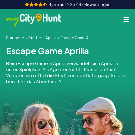
4,5/5 aus 223.447 Bewertungen
Startseite
Städte
Aprilia
Escape Game Aprilia
So funktioniert's
Escape Game Aprilia
Städte
Beim Escape Game in Aprilia verwandelt sich Aprilia in
Touren
euren Spielplatz. Als Agenten löst ihr Rätsel, enttarnt
Verräter und rettet die Stadt vor dem Untergang. Seid ihr
bereit für das Abenteuer?
Teamevent
Tickets
INT
AT
CH
DE
ES
FR
UK
IE
IT
NL