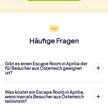
Häufige Fragen
Gibt es einen Escape Room in Aprilia der
für Besucher aus Österreich geeignet
ist?
In Aprilia gibt es jetzt die Möglichkeit, ein
Outdoor Escape
Game in der Innenstadt von Aprilia
zu spielen!
Anders als bei einem klassischen Escape Room, bei dem
Was kostet ein Escape Room in Aprilia,
die Spieler in einen kleinen Raum eingesperrt werden,
wenn man als Besucher aus Österreich
findet das myCityHunt Outdoor Escape Game in Aprilia an
teilnimmt?
der frischen Luft statt. Ähnlich wie bei einer Schnitzeljagd
Ein Indoor Escape Room kostet für gewöhnlich pauschal