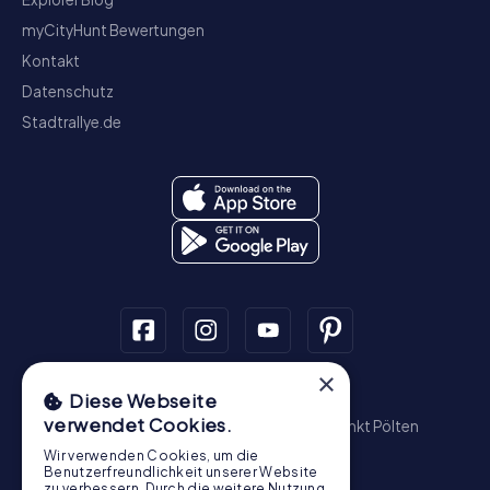
myCityHunt Bewertungen
Kontakt
Datenschutz
Stadtrallye.de
×
Schnitzeljagd
Diese Webseite
verwendet Cookies.
Wien
Graz
Linz
Salzburg
Innsbruck
Sankt Pölten
Wiener Neustadt
Steyr
Bregenz
Baden
Wir verwenden Cookies, um die
Krems an der Donau
Benutzerfreundlichkeit unserer Website
zu verbessern. Durch die weitere Nutzung