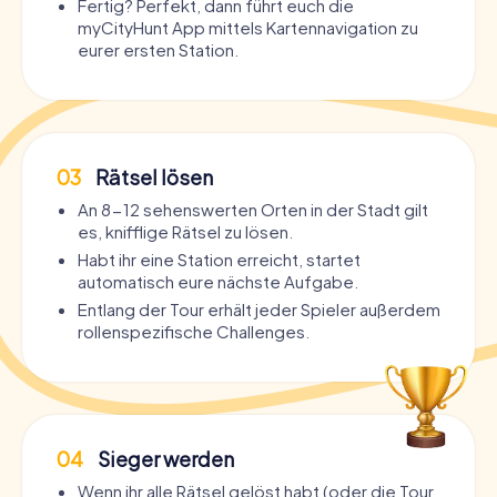
Fertig? Perfekt, dann führt euch die
myCityHunt App mittels Kartennavigation zu
eurer ersten Station.
03
Rätsel lösen
An 8-12 sehenswerten Orten in der Stadt gilt
es, knifflige Rätsel zu lösen.
Habt ihr eine Station erreicht, startet
automatisch eure nächste Aufgabe.
Entlang der Tour erhält jeder Spieler außerdem
rollenspezifische Challenges.
04
Sieger werden
Wenn ihr alle Rätsel gelöst habt (oder die Tour