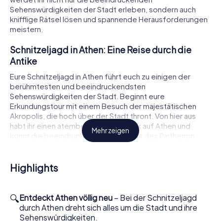
Sehenswürdigkeiten der Stadt erleben, sondern auch
knifflige Rätsel lösen und spannende Herausforderungen
meistern.
Schnitzeljagd in Athen: Eine Reise durch die
Antike
Eure Schnitzeljagd in Athen führt euch zu einigen der
berühmtesten und beeindruckendsten
Sehenswürdigkeiten der Stadt. Beginnt eure
Erkundungstour mit einem Besuch der majestätischen
Akropolis, die hoch über der Stadt thront. Von hier aus
habt ihr einen atemberaubenden Blick auf Athen und
Mehr zeigen
könnt die beeindruckende Architektur des Parthenon
bewundern. Weiter geht es zum Tempel des Hephaistos,
der als einer der am besten erhaltenen Tempel der
griechischen Antike gilt. Lasst euch von der Geschichte
Highlights
dieser antiken Stätten inspirieren und entdeckt die
Geheimnisse, die sie verbergen.
🔍
Entdeckt Athen völlig neu
– Bei der Schnitzeljagd
Geschichte erleben bei der Schnitzeljagd in
durch Athen dreht sich alles um die Stadt und ihre
Athen
Sehenswürdigkeiten.