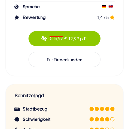
bereits ein erfahrener Athen-Besucher – diese
Schnitzeljagd wird euch mit Sicherheit neue Einblicke und
Sprache
unvergessliche Erlebnisse bieten.
Bewertung
4,4 / 5
Also schnappt euch eure Freunde oder Familie, bildet ein
Team und macht euch bereit für eine spannende
Schnitzeljagd in Athen, die euch die Stadt von einer ganz
€ 12,99 p.P.
€ 15,99
neuen Seite zeigt. Lasst euch von der Geschichte und
Kultur Athens inspirieren und erlebt ein Abenteuer, das ihr
so schnell nicht vergessen werdet!
Für Firmenkunden
Schnitzeljagd
Stadtbezug
Schwierigkeit