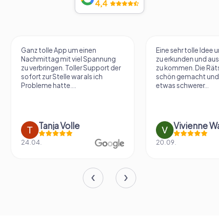
4,4
Ganz tolle App um einen
Eine sehr tolle Idee 
Nachmittag mit viel Spannung
zu erkunden und au
zu verbringen. Toller Support der
zu kommen. Die Räts
sofort zur Stelle war als ich
schön gemacht und
Probleme hatte....
etwas schwerer...
Tanja Volle
Vivienne W
24.04.
20.09.