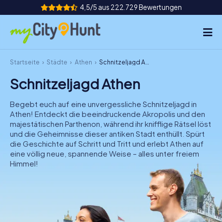
4,5/5 aus 222.729 Bewertungen
Startseite
Städte
Athen
Schnitzeljagd Athen
So funktioniert's
Schnitzeljagd Athen
Städte
Begebt euch auf eine unvergessliche Schnitzeljagd in
Touren
Athen! Entdeckt die beeindruckende Akropolis und den
majestätischen Parthenon, während ihr knifflige Rätsel löst
und die Geheimnisse dieser antiken Stadt enthüllt. Spürt
Teamevent
die Geschichte auf Schritt und Tritt und erlebt Athen auf
eine völlig neue, spannende Weise – alles unter freiem
Tickets
Himmel!
INT
AT
CH
DE
ES
FR
UK
IE
IT
NL