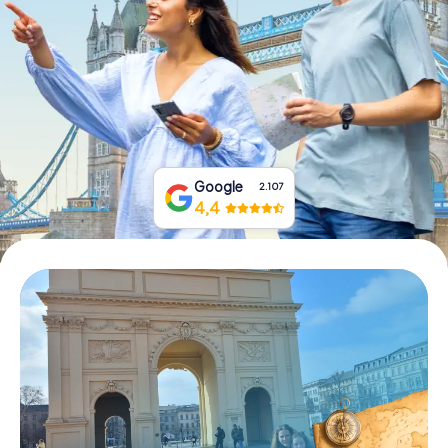
Tickets buchen
Gutscheine bestellen
Google
2.107
4,4