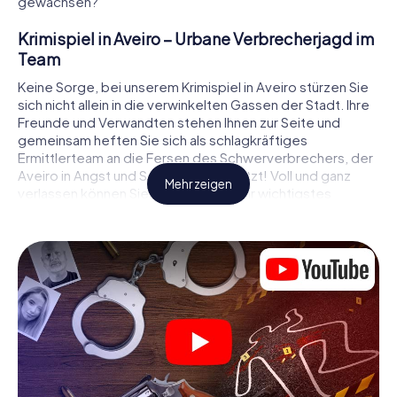
gewachsen?
Krimispiel in Aveiro – Urbane Verbrecherjagd im
Team
Keine Sorge, bei unserem Krimispiel in Aveiro stürzen Sie
sich nicht allein in die verwinkelten Gassen der Stadt. Ihre
Freunde und Verwandten stehen Ihnen zur Seite und
gemeinsam heften Sie sich als schlagkräftiges
Ermittlerteam an die Fersen des Schwerverbrechers, der
Aveiro in Angst und Schrecken versetzt! Voll und ganz
Mehr zeigen
verlassen können Sie sich dabei auf Ihr wichtigstes
Ermittlerutensil, Ihr Smartphone. Mittels GPS-Navigation
leitet es Sie auf Ihrer Spurensuche zum Tatort, zu
zahlreichen Schauplätzen in Aveiro, die mit der Tat in
Verbindung stehen, und schließlich zum Mörder. An jedem
Ort knacken Sie knifflige Rätsel und kommen so Stück für
Stück der Lösung des Falls immer näher. Anders als bei
einem klassischen Krimi Dinner in Aveiro bestimmen also
Sie das Geschehen, bewegen sich an der frischen Luft
und entdecken obendrein die Stadt mit ganz neuen
Augen.