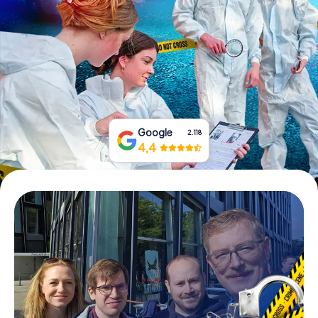
Tickets buchen
Gutscheine bestellen
Google
2.118
4,4