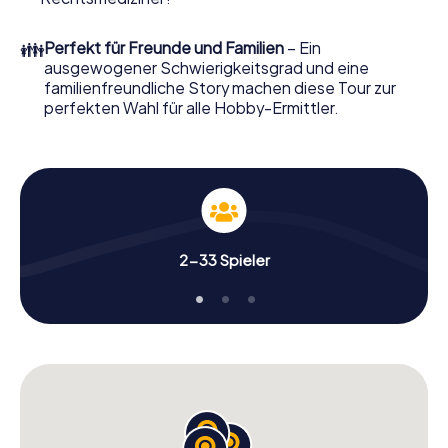
Sie ihn mit wenigen Klicks in unserem Ticketshop, schon in
wenigen Minuten finden Sie ihn in Ihrem eMail-Postfach.
👪
Perfekt für Freunde und Familien
– Ein
Jetzt starten Sie Ihren Online-Browser, geben Ihren Code
ausgewogener Schwierigkeitsgrad und eine
ein – und sind startklar!
familienfreundliche Story machen diese Tour zur
perfekten Wahl für alle Hobby-Ermittler.
Worauf warten Sie noch? Aveiro zählt auf Sie!
2-33 Spieler