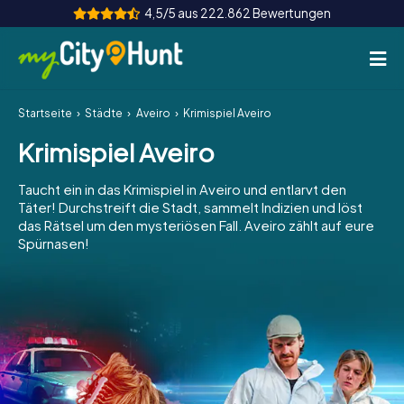
4,5/5 aus 222.862 Bewertungen
Startseite
Städte
Aveiro
Krimispiel Aveiro
So funktioniert's
Krimispiel Aveiro
Städte
Taucht ein in das Krimispiel in Aveiro und entlarvt den
Touren
Täter! Durchstreift die Stadt, sammelt Indizien und löst
das Rätsel um den mysteriösen Fall. Aveiro zählt auf eure
Spürnasen!
Teamevent
Tickets
INT
AT
CH
DE
ES
FR
UK
IE
IT
NL