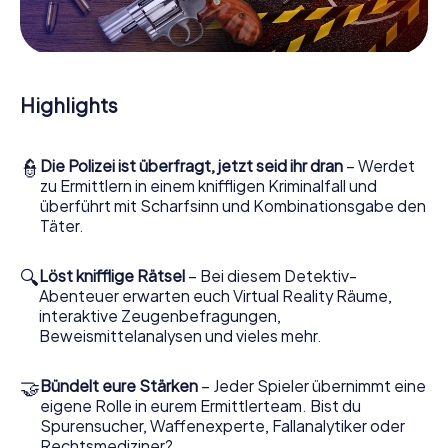
Mitmachkrimi in Aveiro - Die interaktive Krimi
Tour
Und Sie werden Augen machen, was das myCityHunt
Krimispiel Aveiro aus Ihren Smartphones herausholt! Ob
Highlights
Videoschalte zu einem Zeugen, geheimes Belauschen
von Verdächtigen oder die virtuelle Erkundung
konspirativer Räumlichkeiten – dieser Mitmachkrimi nutzt
👮
Die Polizei ist überfragt, jetzt seid ihr dran
– Werdet
sämtliche multimedialen Fähigkeiten Ihres Handgeräts.
zu Ermittlern in einem kniffligen Kriminalfall und
Das Krimispiel in Aveiro holt aber auch aus Ihnen und Ihren
überführt mit Scharfsinn und Kombinationsgabe den
Mitstreitern verborgene Talente heraus! Sie schlüpfen in
Täter.
spannende Rollen und meistern die Krimi-Stadtrallye
durch Aveiro als Kriminalist, Fallanalytiker oder
Gerichtsmediziner. Sie bekommen herausfordernde
🔍
Löst knifflige Rätsel
– Bei diesem Detektiv-
Zusatzaufgaben auf Ihre Handys gespielt, die Ihrem
Abenteuer erwarten euch Virtual Reality Räume,
jeweiligem Charakter entsprechen und dem Schlagwort
interaktive Zeugenbefragungen,
„Abwechslungsreichtum“ an ganz neue Bedeutung
Beweismittelanalysen und vieles mehr.
verleihen.
🤝
Bündelt eure Stärken
– Jeder Spieler übernimmt eine
Das Krimispiel in Aveiro kann beginnen!
eigene Rolle in eurem Ermittlerteam. Bist du
Nun fehlt Ihnen nur noch eine Kleinigkeit, um mit Ihren
Spurensucher, Waffenexperte, Fallanalytiker oder
Ermittlungen in Aveiro zu starten: Ihr Ticketcode! Ordern
Rechtsmediziner?