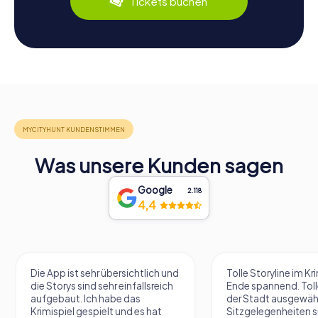
Tickets buchen
Was unsere Kunden sagen
Google
2.118
4,4
Tolle Storyline im Krimi, bis zum
Ein tolles Geschen
Ende spannend. Tolle Plätze in
Geburtstag ? Der Kri
der Stadt ausgewählt, wo immer
spannend und die A
Sitzgelegenheiten sind, um die
zu lösen. Wir spiele