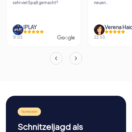
neuen...
auch...
Verena Haidenberger
Elke Klimp
22.03.
01.03.
Schnitzeljagd als