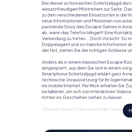
Bei dieser actionreichen Schnitzeljagd durc
einsatzfreudigen Mitstreitern zur Seite. Das
zu den verschiedenen Einsatzorten in der 
neue Informationen und Missionen von unser
packende Story des Escape Games in Avra
ab, wenn das Telefon klingelt! Eine Kontakt
Verbindung zu treten … Doch Vorsicht: So m
Doppelagent und so manche Information als
der Hut, ziehen Sie die richtigen Schlüsse 
Anders als in einem klassischen Escape Room
eingesperrt, aus dem Sie sich in einem vo
Smartphone Schnitzeljagd erklärt ganz Avra
technische Voraussetzung für Ihr Agentena
ins mobile Internet. Per Klick erhalten Sie
installieren, um sich von interaktiven Video
mitten ins Geschehen ziehen zu lassen.
Arbeiten Sie im Team zusammen, hören Sie f
M
Verbindungspersonen auf Ihre Seite. Bei d
Team mit allen Wassern gewaschen sein, um
James Bond und Co. werden Sie jedoch nicht 