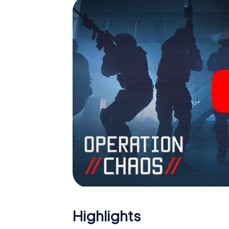
Team im Highscore von Avranches und erhal
Bildergalerie. Das myCityHunt Escape Gam
Erlebnisspielplatz. Holen Sie sich Ihre Tic
verwandeln Sie Avranches in einen Outdoo
Highlights