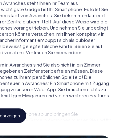
h Avranches steht Ihnen Ihr Team aus
 wichtigste Gadget ist Ihr Smartphone: Es lotst Sie
Innenstadt von Avranches. Sie bekommen laufend
er Zentrale übermittelt. Auf diese Weise wird die
nches vorangetrieben. Und nehmen Sie unbedingt
person könnte versuchen, mit Ihnen konspirativ in
ancher Informant entpuppt sich als dubioser
 bewusst gelegte falsche Fährte. Seien Sie auf
und vor allem: Vertrauen Sie niemandem!
 in Avranches sind Sie also nicht in ein Zimmer
rgegebenen Zeitfenster befreien müssen. Diese
nches zu Ihrem persönlichen Spielfeld! Die
benteuer in Avranches: Ein Smartphone mit Zugang
 Zugang zu unserer Web-App. Sie brauchen nichts zu
s, kniffligen Minigames und vielen weiteren Features
eindliche Spione ab und bringen Sie
ehr zeigen
iesem Escape Game in Avranches müssen Sie und Ihr
 die Bösewichte aufzuhalten. Im Gegensatz zu
zu stillen Helden: Sie verewigen sich mit Ihrem