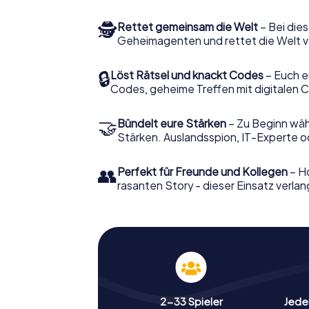
🕵
Rettet gemeinsam die Welt
– Bei dies
Geheimagenten und rettet die Welt v
🔒
Löst Rätsel und knackt Codes
– Euch e
Codes, geheime Treffen mit digitalen C
🤝
Bündelt eure Stärken
– Zu Beginn wähl
Stärken. Auslandsspion, IT-Experte od
👥
Perfekt für Freunde und Kollegen
– Ho
rasanten Story - dieser Einsatz verlan
2-33 Spieler
Jeder