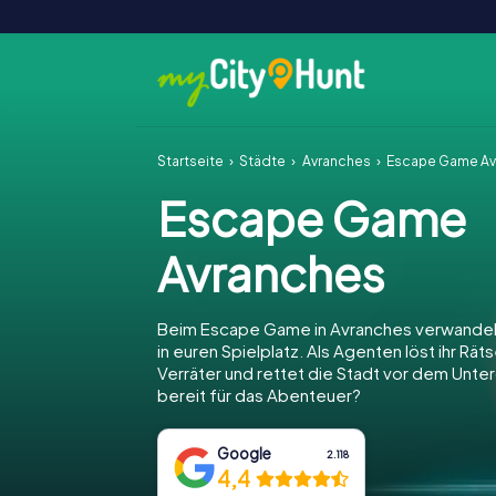
Startseite
Städte
Avranches
Escape Game Av
Escape Game
Avranches
Beim Escape Game in Avranches verwandel
in euren Spielplatz. Als Agenten löst ihr Räts
Verräter und rettet die Stadt vor dem Unter
bereit für das Abenteuer?
Google
2.118
4,4