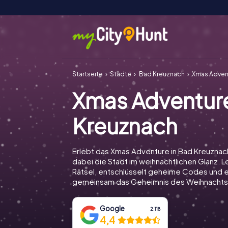
Startseite
Städte
Bad Kreuznach
Xmas Adven
Xmas Adventur
Kreuznach
Erlebt das Xmas Adventure in Bad Kreuzna
dabei die Stadt im weihnachtlichen Glanz. Lö
Rätsel, entschlüsselt geheime Codes und e
gemeinsam das Geheimnis des Weihnachts
Google
2.118
4,4