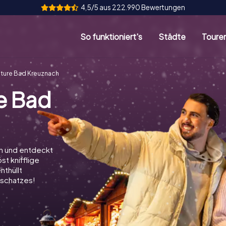
4,5/5 aus 222.990 Bewertungen
So funktioniert's
Städte
Toure
ture Bad Kreuznach
e Bad
ch und entdeckt
st knifflige
nthüllt
schatzes!