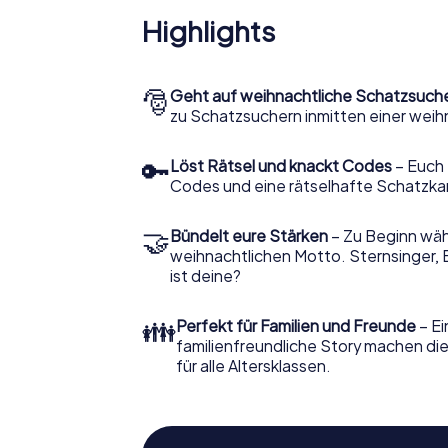
Highlights
🎅
Geht auf weihnachtliche Schatzsuch
zu Schatzsuchern inmitten einer weih
🔑
Löst Rätsel und knackt Codes
– Euch 
Codes und eine rätselhafte Schatzka
🤝
Bündelt eure Stärken
– Zu Beginn wähl
weihnachtlichen Motto. Sternsinger, 
ist deine?
👪
Perfekt für Familien und Freunde
– Ei
familienfreundliche Story machen d
für alle Altersklassen.