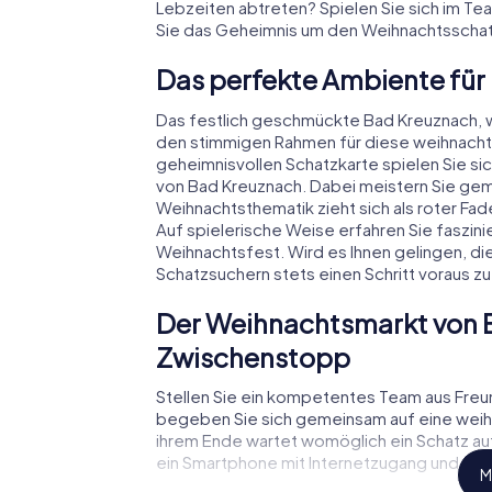
Lebzeiten abtreten? Spielen Sie sich im Te
Sie das Geheimnis um den Weihnachtsschat
Das perfekte Ambiente für
Das festlich geschmückte Bad Kreuznach, 
den stimmigen Rahmen für diese weihnachtl
geheimnisvollen Schatzkarte spielen Sie si
von Bad Kreuznach. Dabei meistern Sie ge
Weihnachtsthematik zieht sich als roter Fa
Auf spielerische Weise erfahren Sie faszi
Weihnachtsfest. Wird es Ihnen gelingen, di
Schatzsuchern stets einen Schritt voraus zu
Der Weihnachtsmarkt von 
Zwischenstopp
Stellen Sie ein kompetentes Team aus Fre
begeben Sie sich gemeinsam auf eine weihn
ihrem Ende wartet womöglich ein Schatz auf 
ein Smartphone mit Internetzugang und den 
M