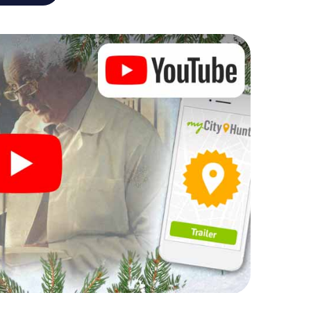
, können Sie einen Zwischenstopp in der Innenstadt
m Weihnachtsmarkt! Gönnen Sie sich hier ruhig einen
doch vergessen Sie nicht, dass irgendwo in Bad
rtet!
Ihre Weihnachtsfeier in Bad
h auch hervorragend als Programmpunkt Ihrer
eine interaktive Schnitzeljagd das gastronomische
uznach ergänzen. Und auch ein Ausflug zum
t dem X-Mas Adventure zu einem Highlight.
ljagd alles was man von einer perfekten
: Spaß, Teambuilding und eine stimmungsvolle
egen also einen unvergesslichen Ausklang des
e als Programmpunkt Ihrer Weihnachtsfeier in Bad