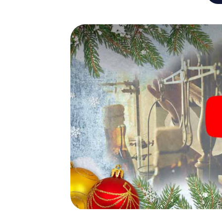
Falls zwischendurch Ihre Kräfte nachlassen
von Bad Kreuznach einlegen – z.B. auf eine
Glühwein oder Kinderpunsch zur Stärkung – 
Kreuznach der Weihnachtsschatz auf Sie wa
Eine spannende Option für 
Kreuznach
Das myCityHunt X-Mas Adventure eignet sic
Weihnachtsfeier in Bad Kreuznach: So kann 
Programm Ihrer Weihnachtsfeier in Bad Kre
Weihnachtsmarkt von Bad Kreuznach wird mi
Schließlich bietet die Smartphone Schnitze
Weihnachtsfeier in Bad Kreuznach erwartet
Weihnachtsthematik. Gönnen Sie Ihren Koll
Jahres und planen Sie unser X-Mas Adventur
Kreuznach ein!