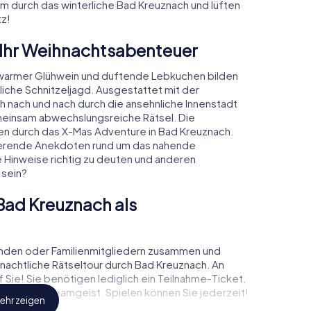
am durch das winterliche Bad Kreuznach und lüften
z!
 Ihr Weihnachtsabenteuer
warmer Glühwein und duftende Lebkuchen bilden
iche Schnitzeljagd. Ausgestattet mit der
ch nach und nach durch die ansehnliche Innenstadt
meinsam abwechslungsreiche Rätsel. Die
den durch das X-Mas Adventure in Bad Kreuznach.
nierende Anekdoten rund um das nahende
e Hinweise richtig zu deuten und anderen
 sein?
Bad Kreuznach als
unden oder Familienmitgliedern zusammen und
achtliche Rätseltour durch Bad Kreuznach. An
Sie! Sie benötigen lediglich ein Teilnahme-Ticket,
richtigen Teamgeist. Spielen können Sie jederzeit!
ehr zeigen