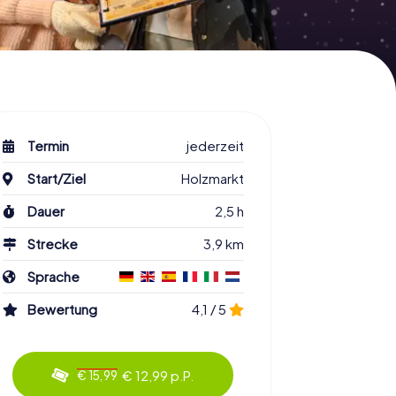
Termin
jederzeit
Start/Ziel
Holzmarkt
Dauer
2,5 h
Strecke
3,9 km
Sprache
Bewertung
4,1 / 5
€ 12,99 p.P.
€ 15,99