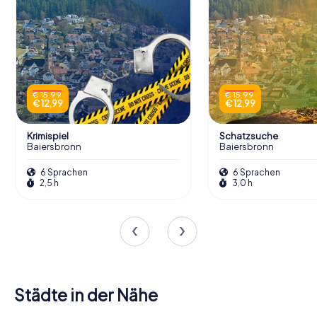
€ 15,99
€ 15,99
€ 12,99
€ 12,99
Krimispiel
Schatzsuche
Baiersbronn
Baiersbronn
6 Sprachen
6 Sprachen
2,5 h
3,0 h
Städte in der Nähe
Horb am