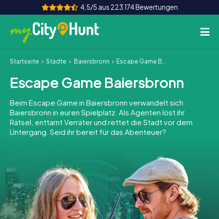
4,5/5 aus 223.174 Bewertungen
Startseite
Städte
Baiersbronn
Escape Game Baiersbronn
So funktioniert's
Escape Game Baiersbronn
Städte
Beim Escape Game in Baiersbronn verwandelt sich
Touren
Baiersbronn in euren Spielplatz. Als Agenten löst ihr
Rätsel, enttarnt Verräter und rettet die Stadt vor dem
Untergang. Seid ihr bereit für das Abenteuer?
Teamevent
Tickets
INT
AT
CH
DE
ES
FR
UK
IE
IT
NL