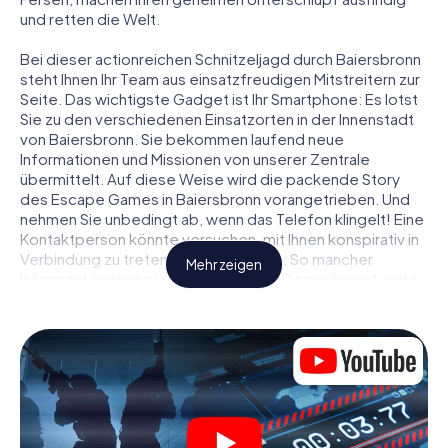
und retten die Welt.
Bei dieser actionreichen Schnitzeljagd durch Baiersbronn
steht Ihnen Ihr Team aus einsatzfreudigen Mitstreitern zur
Seite. Das wichtigste Gadget ist Ihr Smartphone: Es lotst
Sie zu den verschiedenen Einsatzorten in der Innenstadt
von Baiersbronn. Sie bekommen laufend neue
Informationen und Missionen von unserer Zentrale
übermittelt. Auf diese Weise wird die packende Story
des Escape Games in Baiersbronn vorangetrieben. Und
nehmen Sie unbedingt ab, wenn das Telefon klingelt! Eine
Kontaktperson könnte versuchen, mit Ihnen konspirativ in
Verbindung zu treten … Doch Vorsicht: So mancher
Mehr zeigen
Informant entpuppt sich als dubioser Doppelagent und so
manche Information als bewusst gelegte falsche Fährte.
Seien Sie auf der Hut, ziehen Sie die richtigen Schlüsse
und vor allem: Vertrauen Sie niemandem!
Anders als in einem klassischen Escape Room in
Baiersbronn sind Sie also nicht in ein Zimmer eingesperrt,
aus dem Sie sich in einem vorgegebenen Zeitfenster
befreien müssen. Diese Smartphone Schnitzeljagd erklärt