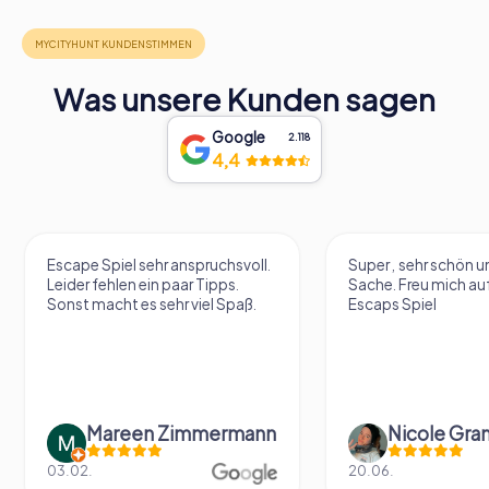
Was unsere Kunden sagen
Google
2.118
4,4
Escape Spiel sehr anspruchsvoll.
Super , sehr schön un
Leider fehlen ein paar Tipps.
Sache. Freu mich au
Sonst macht es sehr viel Spaß.
Escaps Spiel
Mareen Zimmermann
Nicole Gra
03.02.
20.06.