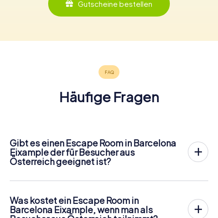
Gutscheine bestellen
Häufige Fragen
Gibt es einen Escape Room in Barcelona
Eixample der für Besucher aus
Österreich geeignet ist?
In Barcelona Eixample gibt es jetzt die Möglichkeit, ein
Outdoor Escape Game in der Innenstadt von Barcelona
Eixample
zu spielen!
Was kostet ein Escape Room in
Anders als bei einem klassischen Escape Room, bei dem
Barcelona Eixample, wenn man als
die Spieler in einen kleinen Raum eingesperrt werden,