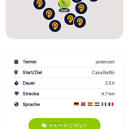
Termin
jederzeit
Start/Ziel
Casa Batlló
Dauer
3,5 h
Strecke
4,7 km
Sprache
€ 12,99 p.P.
€ 15,99