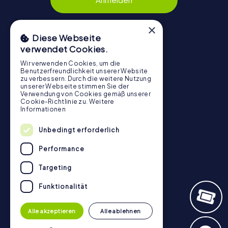
×
Diese Webseite
Navigation
verwendet Cookies.
Wir verwenden Cookies, um die
Tickets
Benutzerfreundlichkeit unserer Website
zu verbessern. Durch die weitere Nutzung
Gutschein-Shop
unserer Webseite stimmen Sie der
Verwendung von Cookies gemäß unserer
Explorer Blog
Cookie-Richtlinie zu.
Weitere
myCityHunt Bewertungen
Informationen
Kontakt
Unbedingt erforderlich
Datenschutz
Performance
Stadtrallye.de
Targeting
Funktionalität
Alle akzeptieren
Alle ablehnen