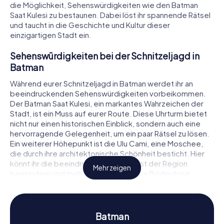
die Möglichkeit, Sehenswürdigkeiten wie den Batman
Saat Kulesi zu bestaunen. Dabei löst ihr spannende Rätsel
und taucht in die Geschichte und Kultur dieser
einzigartigen Stadt ein.
Sehenswürdigkeiten bei der Schnitzeljagd in
Batman
Während eurer Schnitzeljagd in Batman werdet ihr an
beeindruckenden Sehenswürdigkeiten vorbeikommen.
Der Batman Saat Kulesi, ein markantes Wahrzeichen der
Stadt, ist ein Muss auf eurer Route. Diese Uhrturm bietet
nicht nur einen historischen Einblick, sondern auch eine
hervorragende Gelegenheit, um ein paar Rätsel zu lösen.
Ein weiterer Höhepunkt ist die Ulu Cami, eine Moschee,
die durch ihre architektonische Schönheit besticht. Hier
könnt ihr die beeindruckende Baukunst der Region
Mehr zeigen
bewundern und mehr über die religiöse Bedeutung
erfahren. Ebenfalls sehenswert ist das Atatürk Parkı, ein
grüner Rückzugsort mitten in der Stadt, der sich perfekt
für eine kleine Pause während eurer Schnitzeljagd eignet.
Batman