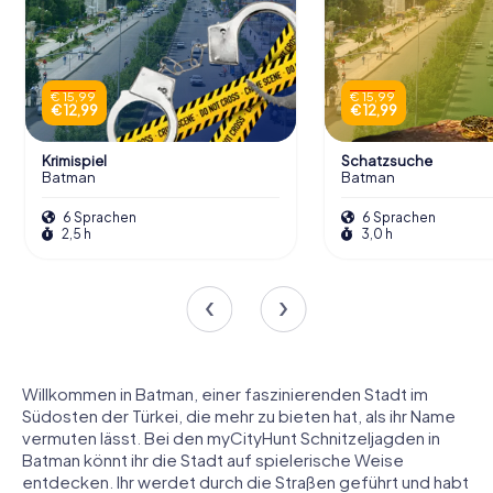
€ 15,99
€ 15,99
€ 12,99
€ 12,99
Krimispiel
Schatzsuche
Batman
Batman
6 Sprachen
6 Sprachen
2,5 h
3,0 h
Willkommen in Batman, einer faszinierenden Stadt im
Südosten der Türkei, die mehr zu bieten hat, als ihr Name
vermuten lässt. Bei den myCityHunt Schnitzeljagden in
Batman könnt ihr die Stadt auf spielerische Weise
entdecken. Ihr werdet durch die Straßen geführt und habt