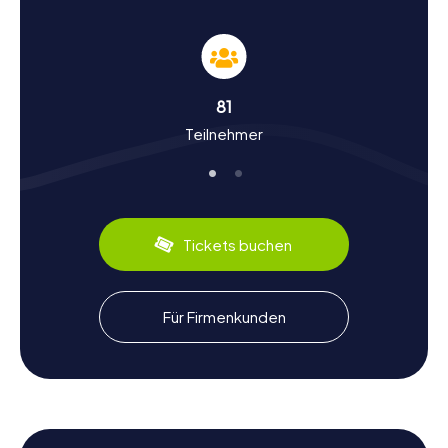
Geschichte und Kultur bei der Schnitzeljagd in
Batman
Die myCityHunt Schnitzeljagden in Batman sind nicht nur
ein Abenteuer, sondern auch eine Reise durch die
Geschichte und Kultur der Stadt. Ursprünglich ein kleines
81
Dorf, wuchs Batman in den 1950er Jahren durch die
Teilnehmer
Ansiedlung der Ölindustrie zu einer bedeutenden Stadt
heran. Während eurer Schnitzeljagd erfahrt ihr mehr über
diese Transformation und die wirtschaftliche Bedeutung
der Ölindustrie für die Region. Wusstet ihr, dass Batman
nach dem Batman Çayı benannt ist, einem Fluss, der die
Stadt durchzieht? Die Stadt ist auch bekannt für ihre
Tickets buchen
kulinarischen Spezialitäten, wie zum Beispiel das
traditionelle Kebap und die köstlichen Süßspeisen, die ihr
unbedingt probieren solltet.
Für Firmenkunden
Nach der Schnitzeljagd in Batman die
Umgebung erkunden
Nach einer aufregenden Schnitzeljagd in Batman gibt es
noch viel mehr zu entdecken. Die Stadt ist ein idealer
Ausgangspunkt, um die umliegende Region zu erkunden.