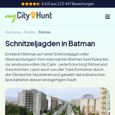
4,5/5 aus 223.447 Bewertungen
Startseite
Städte
Batman
So funktioniert's
Schnitzeljagden in Batman
Städte
Entdeckt Batman auf einer Schnitzeljagd voller
Touren
Überraschungen! Vom imposanten Batman Saat Kulesi bis
zur eindrucksvollen Ulu Cami – jede Ecke birgt Rätsel und
Geschichten. Lasst euch von der Transformation durch
Teamevent
die Ölindustrie faszinieren und genießt die kulinarischen
Spezialitäten dieser einzigartigen Stadt.
Tickets
INT
AT
CH
DE
ES
FR
UK
IE
IT
NL