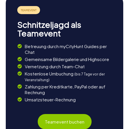
Vielleicht habt ihr Lust, den nahegelegenen Flughafen
Batman zu besuchen, der euch mit anderen Teilen der
Türkei verbindet. Oder ihr interessiert euch für den
Sportverein Batman Petrolspor, der die Stadt im Fußball
Schnitzeljagd als
vertritt und eine spannende Geschichte hat. Lasst den
Tag mit einem Besuch in einem der gemütlichen Cafés
Teamevent
oder Restaurants ausklingen, wo ihr die lokale Küche
genießen könnt. Die myCityHunt Schnitzeljagden in
Betreuung durch myCityHunt Guides per
Batman bieten euch die perfekte Gelegenheit, diese
Chat
faszinierende Stadt aus einer neuen Perspektive zu
erleben.
Gemeinsame Bildergalerie und Highscore
Vernetzung durch Team-Chat
Kostenlose Umbuchung
(bis 7 Tage vor der
Veranstaltung)
Zahlung per Kreditkarte, PayPal oder auf
Rechnung
Umsatzsteuer-Rechnung
Teamevent buchen