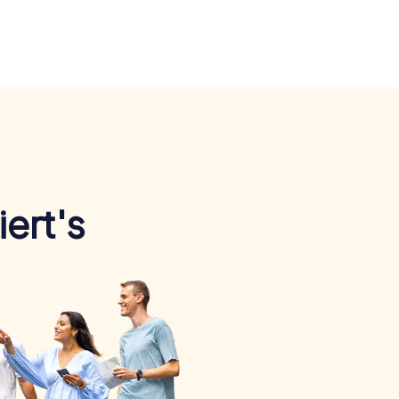
ert's