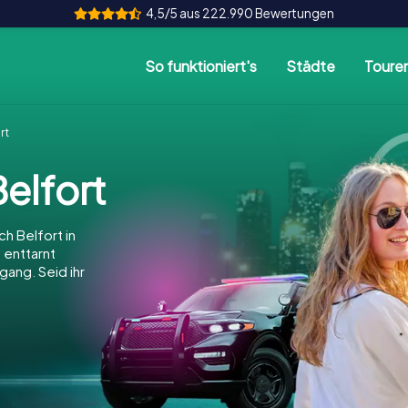
4,5/5 aus 222.990 Bewertungen
So funktioniert's
Städte
Toure
rt
elfort
h Belfort in
, enttarnt
gang. Seid ihr