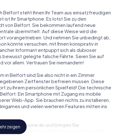
h Belfort steht Ihnen Ihr Team aus einsatzfreudigen
t ist Ihr Smartphone: Es lotst Sie zu den
adt von Belfort. Sie bekommen laufend neue
ntrale übermittelt. Auf diese Weise wird die
rt vorangetrieben. Und nehmen Sie unbedingt ab,
on könnte versuchen, mit Ihnen konspirativ in
ancher Informant entpuppt sich als dubioser
 bewusst gelegte falsche Fährte. Seien Sie auf
und vor allem: Vertrauen Sie niemandem!
in Belfort sind Sie also nicht in ein Zimmer
rgegebenen Zeitfenster befreien müssen. Diese
ort zu Ihrem persönlichen Spielfeld! Die technische
Belfort: Ein Smartphone mit Zugang ins mobile
nserer Web-App. Sie brauchen nichts zu installieren,
 Minigames und vielen weiteren Features mitten ins
eindliche Spione ab und bringen Sie
ehr zeigen
iesem Escape Game in Belfort müssen Sie und Ihr
 die Bösewichte aufzuhalten. Im Gegensatz zu