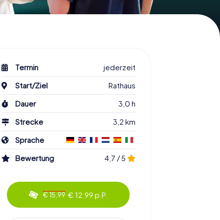
Termin
jederzeit
Start/Ziel
Rathaus
Dauer
3,0 h
Strecke
3,2 km
Sprache
Bewertung
4,7 / 5
€ 12,99 p.P.
€ 15,99