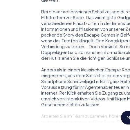
Bei dieser actionreichen Schnitzeljagd durc
Mitstreitern zur Seite. Das wichtigste Gadge
verschiedenen Einsatzorten in der Innenst
Informationen und Missionen von unserer Ze
packende Story des Escape Games in Belfo
wenn das Telefon klingelt! Eine Kontaktpers
Verbindung zu treten … Doch Vorsicht: So m
Doppelagent und so manche Information als
der Hut, ziehen Sie die richtigen Schlüsse 
Anders als in einem klassischen Escape Room 
eingesperrt, aus dem Sie sich in einem vo
Smartphone Schnitzeljagd erklärt ganz Belf
Voraussetzung für Ihr Agentenabenteuer in 
Internet. Per Klick erhalten Sie Zugang zu u
um sich von interaktiven Videos, kniffligen
Geschehen ziehen zu lassen.
Arbeiten Sie im Team zusammen, hören Sie f
M
Verbindungspersonen auf Ihre Seite. Bei d
Team mit allen Wassern gewaschen sein, um