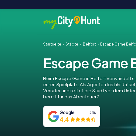
Startseite
Städte
Belfort
Escape Game Belfo
Escape Game B
Beim Escape Game in Belfort verwandelt sic
euren Spielplatz. Als Agenten löst ihr Rätsel
Verräter und rettet die Stadt vor dem Unter
bereit für das Abenteuer?
Google
2.118
4,4