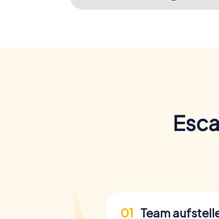
Esca
01
Team aufstell