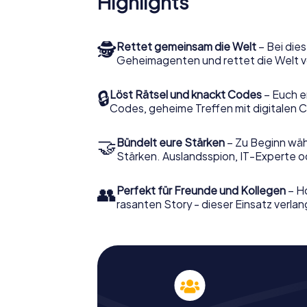
Highlights
🕵
Rettet gemeinsam die Welt
– Bei dies
Geheimagenten und rettet die Welt v
🔒
Löst Rätsel und knackt Codes
– Euch e
Codes, geheime Treffen mit digitalen C
🤝
Bündelt eure Stärken
– Zu Beginn wähl
Stärken. Auslandsspion, IT-Experte od
👥
Perfekt für Freunde und Kollegen
– Ho
rasanten Story - dieser Einsatz verlan