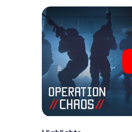
James Bond und Co. werden Sie jedoch nicht 
Team im Highscore von Belfort und erhalten 
Das myCityHunt Escape Game macht Belfort 
Holen Sie sich Ihre Tickets in die Welt de
Belfort in einen Outdoor Escape Room!