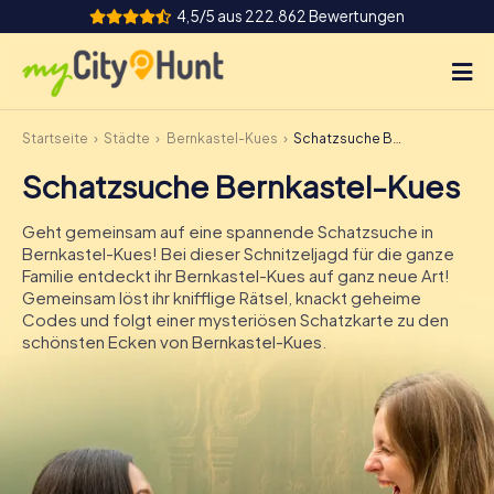
4,5/5 aus 222.862 Bewertungen
Startseite
Städte
Bernkastel-Kues
Schatzsuche Bernkastel-Kues
So funktioniert's
Schatzsuche Bernkastel-Kues
Städte
Geht gemeinsam auf eine spannende Schatzsuche in
Touren
Bernkastel-Kues! Bei dieser Schnitzeljagd für die ganze
Familie entdeckt ihr Bernkastel-Kues auf ganz neue Art!
Gemeinsam löst ihr knifflige Rätsel, knackt geheime
Teamevent
Codes und folgt einer mysteriösen Schatzkarte zu den
schönsten Ecken von Bernkastel-Kues.
Tickets
INT
AT
CH
DE
ES
FR
UK
IE
IT
NL