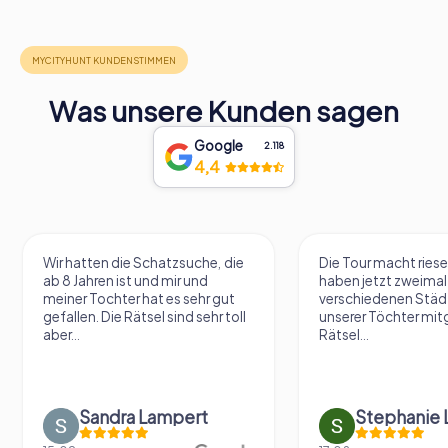
Was unsere Kunden sagen
Google
2.118
4,4
Wir hatten die Schatzsuche, die
Die Tour macht riese
ab 8 Jahren ist und mir und
haben jetzt zweimal 
meiner Tochter hat es sehr gut
verschiedenen Städ
gefallen. Die Rätsel sind sehr toll
unserer Töchter mit
aber...
Rätsel...
Sandra Lampert
Stephanie L