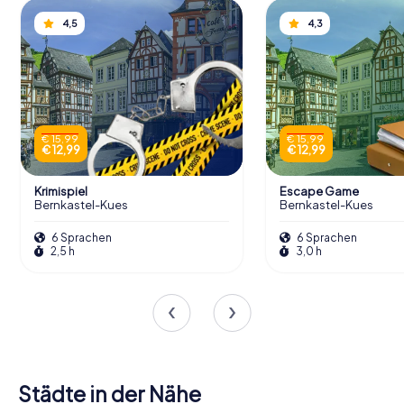
4,5
4,3
€ 15,99
€ 15,99
€ 12,99
€ 12,99
Krimispiel
Escape Game
Bernkastel-Kues
Bernkastel-Kues
6 Sprachen
6 Sprachen
2,5 h
3,0 h
Städte in der Nähe