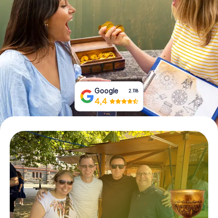
Tickets buchen
Gutscheine bestellen
Google
2.118
4,4