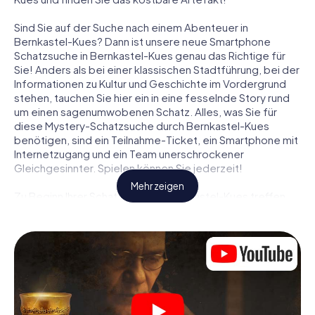
Sind Sie auf der Suche nach einem Abenteuer in
Bernkastel-Kues? Dann ist unsere neue Smartphone
Schatzsuche in Bernkastel-Kues genau das Richtige für
Sie! Anders als bei einer klassischen Stadtführung, bei der
Informationen zu Kultur und Geschichte im Vordergrund
stehen, tauchen Sie hier ein in eine fesselnde Story rund
um einen sagenumwobenen Schatz. Alles, was Sie für
diese Mystery-Schatzsuche durch Bernkastel-Kues
benötigen, sind ein Teilnahme-Ticket, ein Smartphone mit
Internetzugang und ein Team unerschrockener
Gleichgesinnter. Spielen können Sie jederzeit!
Mehr zeigen
Zu Beginn Ihrer Schatzsuche in Bernkastel-Kues treffen
Sie sich an einem zentralen Ort zum gemeinsamen
Briefing. Dann werden die Rollen verteilt. Wer aus Ihrem
Team ist ein geborener Spurensucher? Wer ein
waschechter Abenteurer? Und wer hat das Zeug zum
Code-Knacker? Bei unserer Schatzsuche in Bernkastel-
Kues ist für jeden Spieler die passende Rolle dabei.
Sind die Rollen verteilt, kann die Krimi-Schatzsuche durch