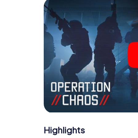
Team im Highscore von Béthune und erhalten
Das myCityHunt Escape Game macht Béthune
Holen Sie sich Ihre Tickets in die Welt de
Béthune in einen Outdoor Escape Room!
Highlights