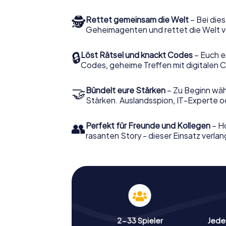
🕵
Rettet gemeinsam die Welt
– Bei dies
Geheimagenten und rettet die Welt v
🔒
Löst Rätsel und knackt Codes
– Euch e
Codes, geheime Treffen mit digitalen C
🤝
Bündelt eure Stärken
– Zu Beginn wähl
Stärken. Auslandsspion, IT-Experte od
👥
Perfekt für Freunde und Kollegen
– Ho
rasanten Story - dieser Einsatz verlan
2-33 Spieler
Jeder