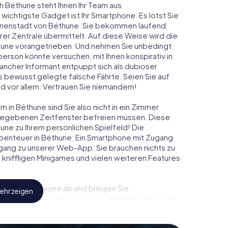
h Béthune steht Ihnen Ihr Team aus
 wichtigste Gadget ist Ihr Smartphone: Es lotst Sie
Innenstadt von Béthune. Sie bekommen laufend
er Zentrale übermittelt. Auf diese Weise wird die
une vorangetrieben. Und nehmen Sie unbedingt
person könnte versuchen, mit Ihnen konspirativ in
ancher Informant entpuppt sich als dubioser
 bewusst gelegte falsche Fährte. Seien Sie auf
und vor allem: Vertrauen Sie niemandem!
 in Béthune sind Sie also nicht in ein Zimmer
rgegebenen Zeitfenster befreien müssen. Diese
une zu Ihrem persönlichen Spielfeld! Die
benteuer in Béthune: Ein Smartphone mit Zugang
 Zugang zu unserer Web-App. Sie brauchen nichts zu
s, kniffligen Minigames und vielen weiteren Features
eindliche Spione ab und bringen Sie
ehr zeigen
iesem Escape Game in Béthune müssen Sie und Ihr
 die Bösewichte aufzuhalten. Im Gegensatz zu
zu stillen Helden: Sie verewigen sich mit Ihrem