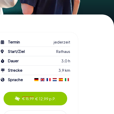
Termin
jederzeit
Start/Ziel
Rathaus
Dauer
3,0 h
Strecke
3,9 km
Sprache
€ 12,99 p.P.
€ 15,99