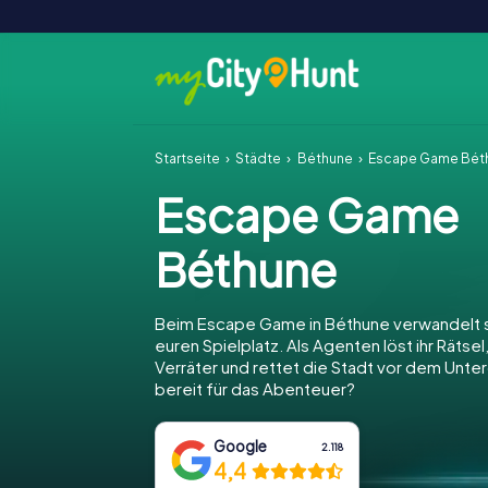
Startseite
Städte
Béthune
Escape Game Bét
Escape Game
Béthune
Beim Escape Game in Béthune verwandelt s
euren Spielplatz. Als Agenten löst ihr Rätsel
Verräter und rettet die Stadt vor dem Unter
bereit für das Abenteuer?
Google
2.118
4,4