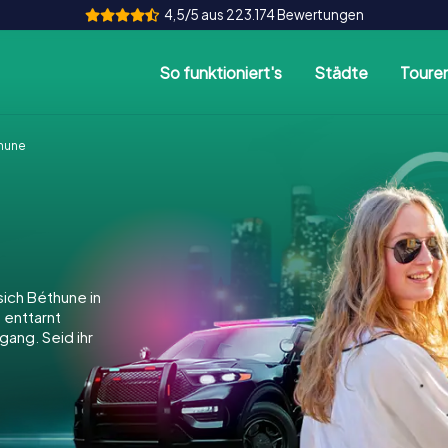
4,5/5 aus 223.174 Bewertungen
So funktioniert's
Städte
Toure
hune
ich Béthune in
, enttarnt
gang. Seid ihr