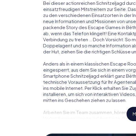
Bei dieser actionreichen Schnitzeljagd durc
einsatzfreudigen Mitstreitern zur Seite. Das
zu den verschiedenen Einsatzorten in der 
neue Informationen und Missionen von unser
packende Story des Escape Games in Béth
ab, wenn das Telefon klingelt! Eine Kontakt
Verbindung zu treten … Doch Vorsicht: So m
Doppelagent und so manche Information als
der Hut, ziehen Sie die richtigen Schlüsse 
Anders als in einem klassischen Escape Room
eingesperrt, aus dem Sie sich in einem vo
Smartphone Schnitzeljagd erklärt ganz Béth
technische Voraussetzung für Ihr Agentena
ins mobile Internet. Per Klick erhalten Sie
installieren, um sich von interaktiven Video
mitten ins Geschehen ziehen zu lassen.
Arbeiten Sie im Team zusammen, hören Sie f
M
Verbindungspersonen auf Ihre Seite. Bei d
Team mit allen Wassern gewaschen sein, um
James Bond und Co. werden Sie jedoch nicht 