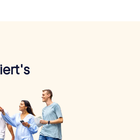
ert's