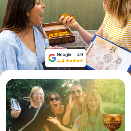
Tickets buchen
Gutscheine bestellen
Google
2.118
4,4