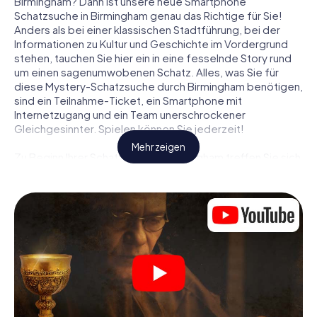
Birmingham? Dann ist unsere neue Smartphone
Schatzsuche in Birmingham genau das Richtige für Sie!
Anders als bei einer klassischen Stadtführung, bei der
Informationen zu Kultur und Geschichte im Vordergrund
stehen, tauchen Sie hier ein in eine fesselnde Story rund
um einen sagenumwobenen Schatz. Alles, was Sie für
diese Mystery-Schatzsuche durch Birmingham benötigen,
sind ein Teilnahme-Ticket, ein Smartphone mit
Internetzugang und ein Team unerschrockener
Gleichgesinnter. Spielen können Sie jederzeit!
Mehr zeigen
Zu Beginn Ihrer Schatzsuche in Birmingham treffen Sie sich
an einem zentralen Ort zum gemeinsamen Briefing. Dann
werden die Rollen verteilt. Wer aus Ihrem Team ist ein
geborener Spurensucher? Wer ein waschechter
Abenteurer? Und wer hat das Zeug zum Code-Knacker?
Bei unserer Schatzsuche in Birmingham ist für jeden
Spieler die passende Rolle dabei.
Sind die Rollen verteilt, kann die Krimi-Schatzsuche durch
Birmingham losgehen: An den unterschiedlichsten Orten
in der Stadt knacken Sie verschlüsselte Codes, lösen
knifflige Logikaufgaben und fahnden nach Spuren und