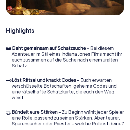
Hinweisstücken. Ihr Smartphone ist dabei Ihr wichtigstes
Ermittlerwerkzeug: Unsere eigens entwickelte App lässt
Sie Kontaktpersonen befragen und rätselhafte
Zeichenfolgen untersuchen, hilft Ihnen dabei, Objekte zu
sammeln und navigiert Sie sicher durch Birmingham.
Highlights
Im Laufe der Schatzsuche in Birmingham tauchen Sie und
Ihr Team immer tiefer in die spannende Geschichte ein,
👑
Geht gemeinsam auf Schatzsuche
– Bei diesem
und schon bald werden Sie feststellen, dass der kostbare
Abenteuer im Stil eines Indiana Jones Films macht ihr
Schatz nur noch wenige Schritte entfernt ist.
euch zusammen auf die Suche nach einem uralten
Schatz.
🗝
Löst Rätsel und knackt Codes
– Euch erwarten
verschlüsselte Botschaften, geheime Codes und
eine rätselhafte Schatzkarte, die euch den Weg
weist.
🤝
Bündelt eure Stärken
– Zu Beginn wählt jeder Spieler
eine Rolle, passend zu seinen Stärken. Abenteurer,
Spurensucher oder Priester – welche Rolle ist deine?