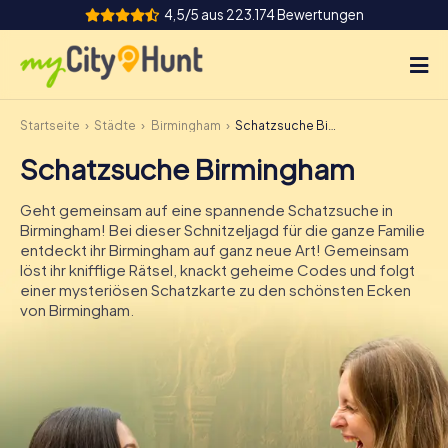
4,5/5 aus 223.174 Bewertungen
Startseite
Städte
Birmingham
Schatzsuche Birmingham
So funktioniert's
Schatzsuche Birmingham
Städte
Geht gemeinsam auf eine spannende Schatzsuche in
Touren
Birmingham! Bei dieser Schnitzeljagd für die ganze Familie
entdeckt ihr Birmingham auf ganz neue Art! Gemeinsam
löst ihr knifflige Rätsel, knackt geheime Codes und folgt
Teamevent
einer mysteriösen Schatzkarte zu den schönsten Ecken
von Birmingham.
Tickets
INT
AT
CH
DE
ES
FR
UK
IE
IT
NL