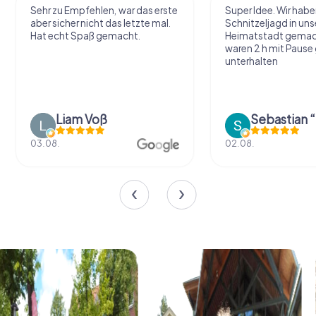
Sehr zu Empfehlen, war das erste
Super Idee. Wir habe
aber sicher nicht das letzte mal.
Schnitzeljagd in uns
Hat echt Spaß gemacht.
Heimatstadt gemac
waren 2 h mit Pause
unterhalten
Liam Voß
03.08.
02.08.