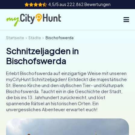
4,5/5 aus 222.862 Bewertungen
Startseite
Städte
Bischofswerda
So funktioniert's
Schnitzeljagden in
Städte
Bischofswerda
Touren
Erlebt Bischofswerda auf einzigartige Weise mit unseren
myCityHunt Schnitzeljagden! Entdeckt die majestätische
Teamevent
St. Benno Kirche und den idyllischen Tier- und Kulturpark
Bischofswerda. Taucht ein in die Geschichte der Stadt,
Tickets
die bis ins 13. Jahrhundert zurückreicht, und löst
spannende Rätsel an historischen Orten. Ein
unvergessliches Abenteuer erwartet euch!
INT
AT
CH
DE
ES
FR
UK
IE
IT
NL