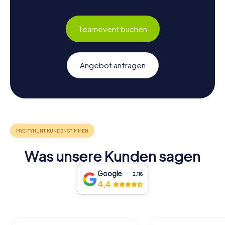
Atmosphäre der Stadt genießen. Vielleicht entdeckt ihr
dabei noch den einen oder anderen versteckten Schatz,
Teamevent buchen
der euch bei eurer Schnitzeljagd in Bischofswerda
entgangen ist. Egal, wie ihr euren Tag gestaltet, eines ist
sicher: Bischofswerda wird euch mit seiner Geschichte,
Kultur und seinem Charme verzaubern.
Angebot anfragen
Was unsere Kunden sagen
Google
2.118
4,4