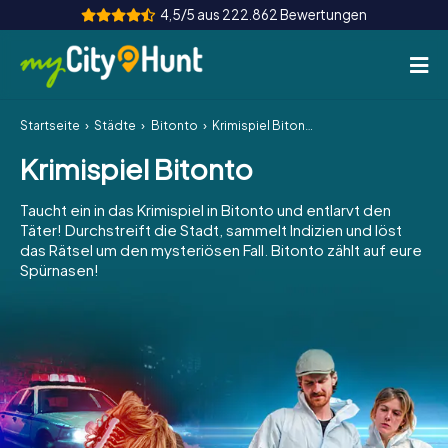
4,5/5 aus 222.862 Bewertungen
Startseite
Städte
Bitonto
Krimispiel Bitonto
So funktioniert's
Krimispiel Bitonto
Städte
Taucht ein in das Krimispiel in Bitonto und entlarvt den
Touren
Täter! Durchstreift die Stadt, sammelt Indizien und löst
das Rätsel um den mysteriösen Fall. Bitonto zählt auf eure
Spürnasen!
Teamevent
Tickets
INT
AT
CH
DE
ES
FR
UK
IE
IT
NL