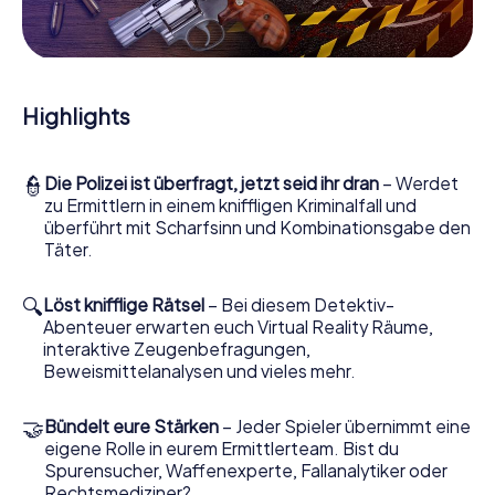
Mitmachkrimi in Bitonto - Die interaktive Krimi
Tour
Und Sie werden Augen machen, was das myCityHunt
Krimispiel Bitonto aus Ihren Smartphones herausholt! Ob
Highlights
Videoschalte zu einem Zeugen, geheimes Belauschen
von Verdächtigen oder die virtuelle Erkundung
konspirativer Räumlichkeiten – dieser Mitmachkrimi nutzt
👮
Die Polizei ist überfragt, jetzt seid ihr dran
– Werdet
sämtliche multimedialen Fähigkeiten Ihres Handgeräts.
zu Ermittlern in einem kniffligen Kriminalfall und
Das Krimispiel in Bitonto holt aber auch aus Ihnen und Ihren
überführt mit Scharfsinn und Kombinationsgabe den
Mitstreitern verborgene Talente heraus! Sie schlüpfen in
Täter.
spannende Rollen und meistern die Krimi-Stadtrallye
durch Bitonto als Kriminalist, Fallanalytiker oder
Gerichtsmediziner. Sie bekommen herausfordernde
🔍
Löst knifflige Rätsel
– Bei diesem Detektiv-
Zusatzaufgaben auf Ihre Handys gespielt, die Ihrem
Abenteuer erwarten euch Virtual Reality Räume,
jeweiligem Charakter entsprechen und dem Schlagwort
interaktive Zeugenbefragungen,
„Abwechslungsreichtum“ an ganz neue Bedeutung
Beweismittelanalysen und vieles mehr.
verleihen.
🤝
Bündelt eure Stärken
– Jeder Spieler übernimmt eine
Das Krimispiel in Bitonto kann beginnen!
eigene Rolle in eurem Ermittlerteam. Bist du
Nun fehlt Ihnen nur noch eine Kleinigkeit, um mit Ihren
Spurensucher, Waffenexperte, Fallanalytiker oder
Ermittlungen in Bitonto zu starten: Ihr Ticketcode! Ordern
Rechtsmediziner?