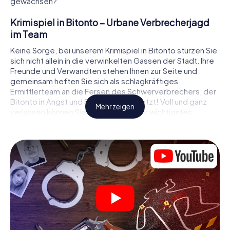
gewachsen?
Krimispiel in Bitonto – Urbane Verbrecherjagd
im Team
Keine Sorge, bei unserem Krimispiel in Bitonto stürzen Sie
sich nicht allein in die verwinkelten Gassen der Stadt. Ihre
Freunde und Verwandten stehen Ihnen zur Seite und
gemeinsam heften Sie sich als schlagkräftiges
Ermittlerteam an die Fersen des Schwerverbrechers, der
Bitonto in Angst und Schrecken versetzt! Voll und ganz
Mehr zeigen
verlassen können Sie sich dabei auf Ihr wichtigstes
Ermittlerutensil, Ihr Smartphone. Mittels GPS-Navigation
leitet es Sie auf Ihrer Spurensuche zum Tatort, zu
zahlreichen Schauplätzen in Bitonto, die mit der Tat in
Verbindung stehen, und schließlich zum Mörder. An jedem
Ort knacken Sie knifflige Rätsel und kommen so Stück für
Stück der Lösung des Falls immer näher. Anders als bei
einem klassischen Krimi Dinner in Bitonto bestimmen also
Sie das Geschehen, bewegen sich an der frischen Luft
und entdecken obendrein die Stadt mit ganz neuen
Augen.