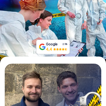
Tickets buchen
Gutscheine bestellen
Google
2.118
4,4