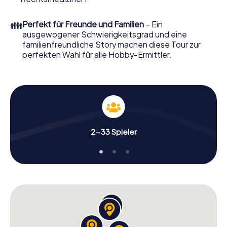
Sie ihn mit wenigen Klicks in unserem Ticketshop, schon in
wenigen Minuten finden Sie ihn in Ihrem eMail-Postfach.
👪
Perfekt für Freunde und Familien
– Ein
Jetzt starten Sie Ihren Online-Browser, geben Ihren Code
ausgewogener Schwierigkeitsgrad und eine
ein – und sind startklar!
familienfreundliche Story machen diese Tour zur
perfekten Wahl für alle Hobby-Ermittler.
Worauf warten Sie noch? Bitonto zählt auf Sie!
2-33 Spieler