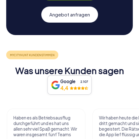
Angebot anfragen
Was unsere Kunden sagen
Google
2.107
4,4
Haben es als Betriebsausflug
Wir haben heute die 
durchgeführt und es hat uns
dritt gemacht und si
allen sehr viel Spaß gemacht. Wir
begeistert. Die Räts
waren insgesamt fünf Teams
die App lief flüssig u