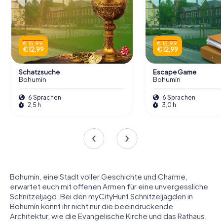
€ 15,99
€ 15,99
€ 12,99
€ 12,99
Schatzsuche
Escape Game
Bohumín
Bohumín
6 Sprachen
6 Sprachen
2,5 h
3,0 h
Bohumín, eine Stadt voller Geschichte und Charme,
erwartet euch mit offenen Armen für eine unvergessliche
Schnitzeljagd. Bei den myCityHunt Schnitzeljagden in
Bohumín könnt ihr nicht nur die beeindruckende
Architektur, wie die Evangelische Kirche und das Rathaus,