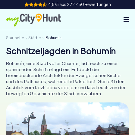
4,5/5 aus 222.450 Bewertungen
Startseite
Städte
Bohumín
So funktioniert's
Schnitzeljagden in Bohumín
Städte
Bohumín, eine Stadt voller Charme, lädt euch zu einer
Touren
spannenden Schnitzeljagd ein. Entdeckt die
beeindruckende Architektur der Evangelischen Kirche
und des Rathauses, während ihr Rätsel löst. Genießt den
Teamevent
Ausblick vom Rozhledna vodojem und lasst euch von der
bewegten Geschichte der Stadt verzaubern.
Tickets
INT
AT
CH
DE
ES
FR
UK
IE
IT
NL