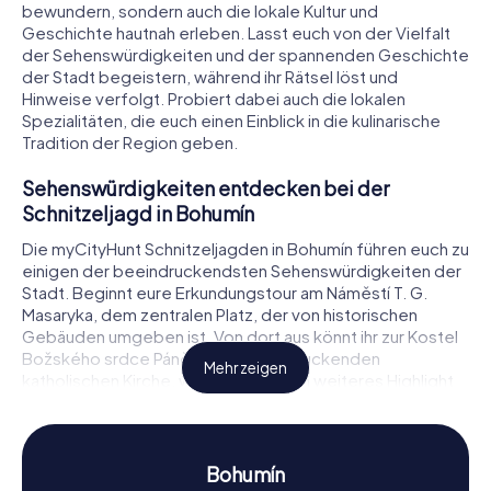
bewundern, sondern auch die lokale Kultur und
Geschichte hautnah erleben. Lasst euch von der Vielfalt
der Sehenswürdigkeiten und der spannenden Geschichte
der Stadt begeistern, während ihr Rätsel löst und
Hinweise verfolgt. Probiert dabei auch die lokalen
Spezialitäten, die euch einen Einblick in die kulinarische
Tradition der Region geben.
Sehenswürdigkeiten entdecken bei der
Schnitzeljagd in Bohumín
Die myCityHunt Schnitzeljagden in Bohumín führen euch zu
einigen der beeindruckendsten Sehenswürdigkeiten der
Stadt. Beginnt eure Erkundungstour am Náměstí T. G.
Masaryka, dem zentralen Platz, der von historischen
Gebäuden umgeben ist. Von dort aus könnt ihr zur Kostel
Božského srdce Páně, einer beeindruckenden
Mehr zeigen
katholischen Kirche, weiterziehen. Ein weiteres Highlight
ist die Rozhledna vodojem Bohumín, ein Wasserturm mit
einer Aussichtsplattform, die euch einen fantastischen
Blick über die Stadt bietet. Während der Schnitzeljagd in
Bohumín werdet ihr an jedem dieser Orte Rätsel lösen und
Bohumín
spannende Geschichten entdecken.