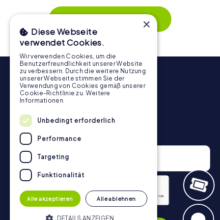
Zusammenspiel und erzeugen einen echten Teamspirit.
Dank der einfachen Handhabung über das Smartphone
Mehr zeigen
×
behält ihr jederzeit den Überblick. So wird die
Diese Webseite
Schnitzeljagd in Bohumín für jedes Team – klein wie groß –
verwendet Cookies.
zu einem Highlight.
Wir verwenden Cookies, um die
Benutzerfreundlichkeit unserer Website
zu verbessern. Durch die weitere Nutzung
unserer Webseite stimmen Sie der
Verwendung von Cookies gemäß unserer
Cookie-Richtlinie zu.
Weitere
Informationen
Unbedingt erforderlich
Newsletter
Performance
Targeting
Funktionalität
Alle akzeptieren
Alle ablehnen
Datenschutzerklärung
DETAILS ANZEIGEN