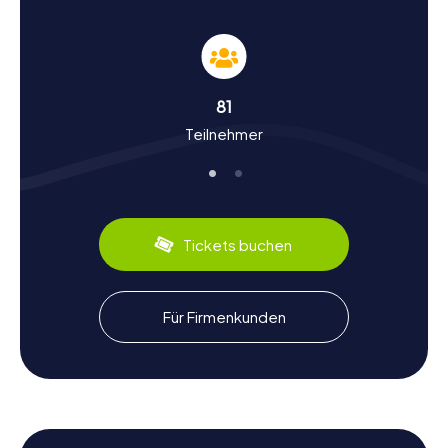
Geschichte und Kultur erleben bei der
Schnitzeljagd in Bohumín
Bohumín hat eine bewegte Geschichte, die bis ins Jahr
81
1256 zurückreicht. Während eurer Schnitzeljagd in
Teilnehmer
Bohumín erfahrt ihr mehr über die historische Entwicklung
der Stadt, die einst ein bedeutender
Eisenbahnknotenpunkt war. Die Stadt war Schauplatz
vieler historischer Ereignisse und wechselte im Laufe der
Jahrhunderte mehrmals die Zugehörigkeit zwischen
verschiedenen Staaten. Wusstet ihr, dass Bohumín einst
Tickets buchen
unter habsburgischer Herrschaft stand und später an die
Tschechoslowakei fiel? Diese und viele weitere
interessante Fakten über die Stadtgeschichte und die
Kultur erwarten euch bei eurer Entdeckungstour.
Für Firmenkunden
Vergesst nicht, die lokale Küche zu probieren, wie zum
Beispiel die deftigen schlesischen Spezialitäten, die euch
einen kulinarischen Einblick in die Region geben.
Kulinarische Spezialitäten und Erholung nach
der Schnitzeljagd in Bohumín