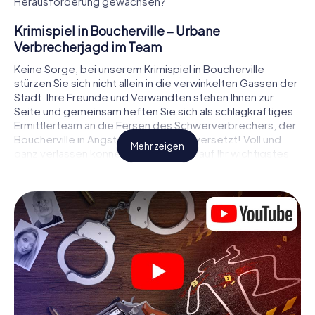
Herausforderung gewachsen?
Krimispiel in Boucherville – Urbane
Verbrecherjagd im Team
Keine Sorge, bei unserem Krimispiel in Boucherville
stürzen Sie sich nicht allein in die verwinkelten Gassen der
Stadt. Ihre Freunde und Verwandten stehen Ihnen zur
Seite und gemeinsam heften Sie sich als schlagkräftiges
Ermittlerteam an die Fersen des Schwerverbrechers, der
Boucherville in Angst und Schrecken versetzt! Voll und
Mehr zeigen
ganz verlassen können Sie sich dabei auf Ihr wichtigstes
Ermittlerutensil, Ihr Smartphone. Mittels GPS-Navigation
leitet es Sie auf Ihrer Spurensuche zum Tatort, zu
zahlreichen Schauplätzen in Boucherville, die mit der Tat in
Verbindung stehen, und schließlich zum Mörder. An jedem
Ort knacken Sie knifflige Rätsel und kommen so Stück für
Stück der Lösung des Falls immer näher. Anders als bei
einem klassischen Krimi Dinner in Boucherville bestimmen
also Sie das Geschehen, bewegen sich an der frischen
Luft und entdecken obendrein die Stadt mit ganz neuen
Augen.