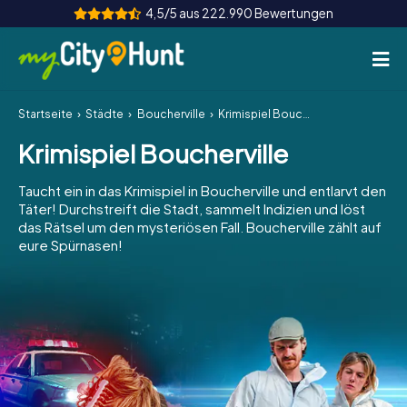
4,5/5 aus 222.990 Bewertungen
Startseite
Städte
Boucherville
Krimispiel Boucherville
So funktioniert's
Krimispiel Boucherville
Städte
Taucht ein in das Krimispiel in Boucherville und entlarvt den
Touren
Täter! Durchstreift die Stadt, sammelt Indizien und löst
das Rätsel um den mysteriösen Fall. Boucherville zählt auf
eure Spürnasen!
Teamevent
Tickets
INT
AT
CH
DE
ES
FR
UK
IE
IT
NL