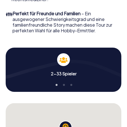
Ordern Sie ihn mit wenigen Klicks in unserem Ticketshop,
schon in wenigen Minuten finden Sie ihn in Ihrem eMail-
👪
Perfekt für Freunde und Familien
– Ein
Postfach. Jetzt starten Sie Ihren Online-Browser, geben
ausgewogener Schwierigkeitsgrad und eine
Ihren Code ein – und sind startklar!
familienfreundliche Story machen diese Tour zur
perfekten Wahl für alle Hobby-Ermittler.
Worauf warten Sie noch? Boucherville zählt auf Sie!
2-33 Spieler