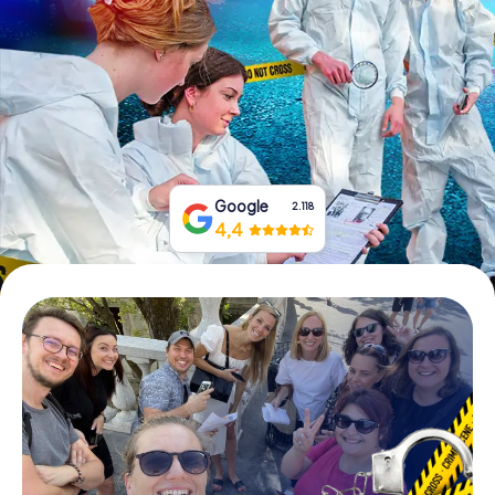
Tickets buchen
Gutscheine bestellen
Google
2.118
4,4