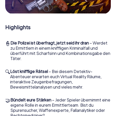
Mitmachkrimi in Boucherville - Die interaktive
Krimi Tour
Und Sie werden Augen machen, was das myCityHunt
Krimispiel Boucherville aus Ihren Smartphones herausholt!
Highlights
Ob Videoschalte zu einem Zeugen, geheimes
Belauschen von Verdächtigen oder die virtuelle
Erkundung konspirativer Räumlichkeiten – dieser
👮
Die Polizei ist überfragt, jetzt seid ihr dran
– Werdet
Mitmachkrimi nutzt sämtliche multimedialen Fähigkeiten
zu Ermittlern in einem kniffligen Kriminalfall und
Ihres Handgeräts. Das Krimispiel in Boucherville holt aber
überführt mit Scharfsinn und Kombinationsgabe den
auch aus Ihnen und Ihren Mitstreitern verborgene Talente
Täter.
heraus! Sie schlüpfen in spannende Rollen und meistern
die Krimi-Stadtrallye durch Boucherville als Kriminalist,
Fallanalytiker oder Gerichtsmediziner. Sie bekommen
🔍
Löst knifflige Rätsel
– Bei diesem Detektiv-
herausfordernde Zusatzaufgaben auf Ihre Handys
Abenteuer erwarten euch Virtual Reality Räume,
gespielt, die Ihrem jeweiligem Charakter entsprechen
interaktive Zeugenbefragungen,
und dem Schlagwort „Abwechslungsreichtum“ an ganz
Beweismittelanalysen und vieles mehr.
neue Bedeutung verleihen.
🤝
Bündelt eure Stärken
– Jeder Spieler übernimmt eine
Das Krimispiel in Boucherville kann beginnen!
eigene Rolle in eurem Ermittlerteam. Bist du
Nun fehlt Ihnen nur noch eine Kleinigkeit, um mit Ihren
Spurensucher, Waffenexperte, Fallanalytiker oder
Ermittlungen in Boucherville zu starten: Ihr Ticketcode!
Rechtsmediziner?