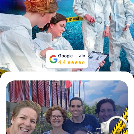
Tickets buchen
Gutscheine bestellen
Google
2.118
4,4