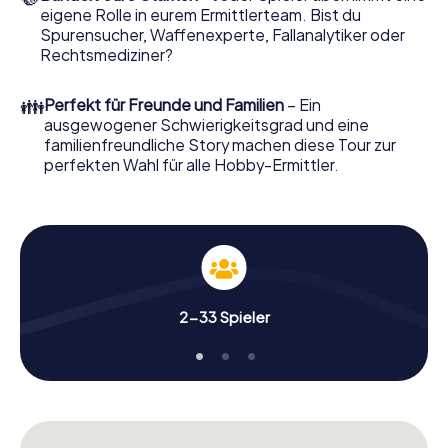
eigene Rolle in eurem Ermittlerteam. Bist du
Nun fehlt Ihnen nur noch eine Kleinigkeit, um mit Ihren
Spurensucher, Waffenexperte, Fallanalytiker oder
Ermittlungen in Boxmeer zu starten: Ihr Ticketcode!
Rechtsmediziner?
Ordern Sie ihn mit wenigen Klicks in unserem Ticketshop,
schon in wenigen Minuten finden Sie ihn in Ihrem eMail-
👪
Perfekt für Freunde und Familien
– Ein
Postfach. Jetzt starten Sie Ihren Online-Browser, geben
ausgewogener Schwierigkeitsgrad und eine
Ihren Code ein – und sind startklar!
familienfreundliche Story machen diese Tour zur
perfekten Wahl für alle Hobby-Ermittler.
Worauf warten Sie noch? Boxmeer zählt auf Sie!
2-33 Spieler