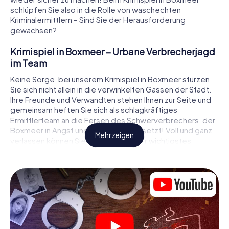
schlüpfen Sie also in die Rolle von waschechten
Kriminalermittlern – Sind Sie der Herausforderung
gewachsen?
Krimispiel in Boxmeer – Urbane Verbrecherjagd
im Team
Keine Sorge, bei unserem Krimispiel in Boxmeer stürzen
Sie sich nicht allein in die verwinkelten Gassen der Stadt.
Ihre Freunde und Verwandten stehen Ihnen zur Seite und
gemeinsam heften Sie sich als schlagkräftiges
Ermittlerteam an die Fersen des Schwerverbrechers, der
Boxmeer in Angst und Schrecken versetzt! Voll und ganz
Mehr zeigen
verlassen können Sie sich dabei auf Ihr wichtigstes
Ermittlerutensil, Ihr Smartphone. Mittels GPS-Navigation
leitet es Sie auf Ihrer Spurensuche zum Tatort, zu
zahlreichen Schauplätzen in Boxmeer, die mit der Tat in
Verbindung stehen, und schließlich zum Mörder. An jedem
Ort knacken Sie knifflige Rätsel und kommen so Stück für
Stück der Lösung des Falls immer näher. Anders als bei
einem klassischen Krimi Dinner in Boxmeer bestimmen
also Sie das Geschehen, bewegen sich an der frischen