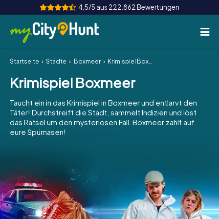
4,5/5 aus 222.862 Bewertungen
Startseite
Städte
Boxmeer
Krimispiel Boxmeer
So funktioniert's
Krimispiel Boxmeer
Städte
Taucht ein in das Krimispiel in Boxmeer und entlarvt den
Touren
Täter! Durchstreift die Stadt, sammelt Indizien und löst
das Rätsel um den mysteriösen Fall. Boxmeer zählt auf
eure Spürnasen!
Teamevent
Tickets
INT
AT
CH
DE
ES
FR
UK
IE
IT
NL