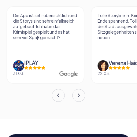
Die App ist sehr übersichtlich und
Tolle Storyline im Kr
die Storys sind sehr einfallsreich
Ende spannend. Tolle
aufgebaut. Ich habe das
der Stadt ausgewäh
Krimispiel gespielt und es hat
Sitzgelegenheiten s
sehr viel Spaß gemacht?
neuen...
IPLAY
31.03.
22.03.