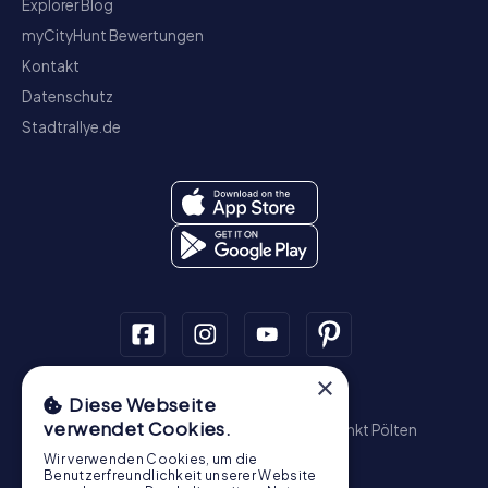
Explorer Blog
myCityHunt Bewertungen
Kontakt
Datenschutz
Stadtrallye.de
×
Schnitzeljagd
Diese Webseite
verwendet Cookies.
Wien
Graz
Linz
Salzburg
Innsbruck
Sankt Pölten
Wiener Neustadt
Steyr
Bregenz
Baden
Wir verwenden Cookies, um die
Krems an der Donau
Benutzerfreundlichkeit unserer Website