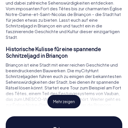
und dabei zahlreiche Sehenswürdigkeiten entdecken.
Vom imposanten Fort des Têtes bis zur charmanten Église
Notre-Dame-et-Saint-Nicolas de Briançon – die Stadt hat
für jeden etwas zu bieten. Lasst euch auf eine
Schnitzeljagd in Briançon ein und taucht ein in die
faszinierende Geschichte und Kultur dieser einzigartigen
Stadt.
Historische Kulisse für eine spannende
Schnitzeljagd in Briançon
Briançon ist eine Stadt mit einer reichen Geschichte und
beeindruckenden Bauwerken. Die myCityHunt
Schnitzeljagden führen euch zu einigen der bekanntesten
Sehenswürdigkeiten der Stadt, bei denen ihr spannende
Rätsel lösen könnt. Startet eure Tour zum Beispiel am Fort
des Têtes, einem Teil des Festungssystems von Vauban,
das zum UNESCO-Weltkulturerbe gehört. Weiter geht es
Mehr zeigen
zur Église Notre-Dame-et-Saint-Nicolas de Briançon,
einer beeindruckenden Kirche aus dem 18. Jahrhundert.
Auch die Pont d'Asfeld, eine historische Brücke aus dem
Jahr 1734, darf auf eurer Route nicht fehlen. Bei jeder
Station erwartet euch ein neues Rätsel, das es zu lösen