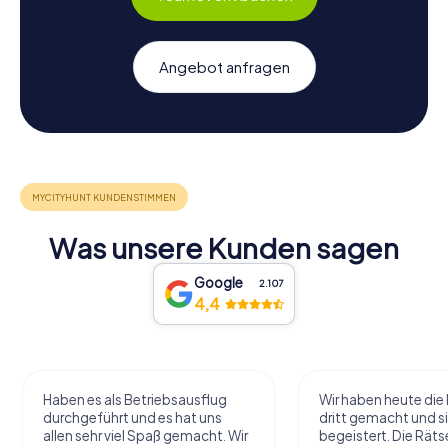
Angebot anfragen
Was unsere Kunden sagen
Google
2.107
4,4
Wir haben heute die Krimi Tour zu
Eine wirklich gelung
dritt gemacht und sind völlig
Tour war abwechslun
begeistert. Die Rätsel waren gut ,
Rätsel spannend un