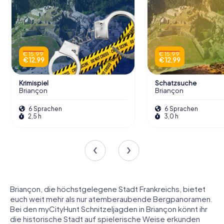
€ 15,99
€ 15,99
€ 12,99
€ 12,99
Krimispiel
Schatzsuche
Briançon
Briançon
6 Sprachen
6 Sprachen
2,5 h
3,0 h
Briançon, die höchstgelegene Stadt Frankreichs, bietet
euch weit mehr als nur atemberaubende Bergpanoramen.
Bei den myCityHunt Schnitzeljagden in Briançon könnt ihr
die historische Stadt auf spielerische Weise erkunden