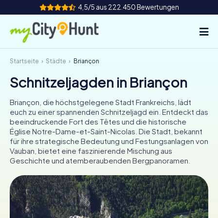
4,5/5 aus 222.450 Bewertungen
Startseite
Städte
Briançon
So funktioniert's
Schnitzeljagden in Briançon
Städte
Briançon, die höchstgelegene Stadt Frankreichs, lädt
Touren
euch zu einer spannenden Schnitzeljagd ein. Entdeckt das
beeindruckende Fort des Têtes und die historische
Église Notre-Dame-et-Saint-Nicolas. Die Stadt, bekannt
Teamevent
für ihre strategische Bedeutung und Festungsanlagen von
Vauban, bietet eine faszinierende Mischung aus
Tickets
Geschichte und atemberaubenden Bergpanoramen.
INT
AT
CH
DE
ES
FR
UK
IE
IT
NL