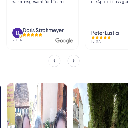
die App lief flüssig und einfach...
Bedienung einfach. 
Gruppe super...
Peter Lustig
Laura Kpunkt
18.07.
17.07.