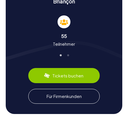
Briançon
gilt, um die nächste Etappe eurer Schnitzeljagd in
Briançon zu erreichen.
Schnitzeljagd in Briançon: Geschichte und
Kultur entdecken
55
Während eurer Schnitzeljagden in Briançon erfahrt ihr nicht
Teilnehmer
nur spannende Fakten über die Sehenswürdigkeiten,
sondern auch viel über die Geschichte und Kultur der
Stadt. Briançon, einst als „Brigantium“ bekannt, spielte
eine wichtige Rolle als strategischer Punkt in den Alpen. Im
17. Jahrhundert wurde die Stadt von Sébastien Le Prestre
de Vauban zu einer Festung ausgebaut, die bis heute
Tickets buchen
beeindruckt. Wusstet ihr, dass Briançon im Jahr 1940
italienischen Angriffen widerstand? Diese und viele
weitere interessante Fakten erwarten euch bei den
myCityHunt Schnitzeljagden. Zudem könnt ihr die lokale
Für Firmenkunden
Küche genießen, wie zum Beispiel die köstlichen
„Tourtons“, gefüllte Teigtaschen, die typisch für die
Region sind.
Nach der Schnitzeljagd in Briançon die