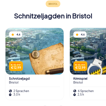
bemerkenswerten Schiffes feierte.
Schnitzeljagden in Bristol
Schnitzeljagden in Bristol
Entdeckt Bristol mit der digitalen
4,6
4,6
Schnitzeljagd von myCityHunt! Löst
Rätsel, meistert Team-Tasks und
erkundet Bristol auf spannende und
interaktive Art!
€ 15,99
€ 15,99
Touren
€ 12,99
€ 12,99
Schnitzeljagd
Krimispiel
Bristol
Bristol
2 Sprachen
6 Sprachen
3,0 h
2,5 h
Die Matthew erkunden
Ein Besuch an Bord der Matthew ist wie eine Reise in die