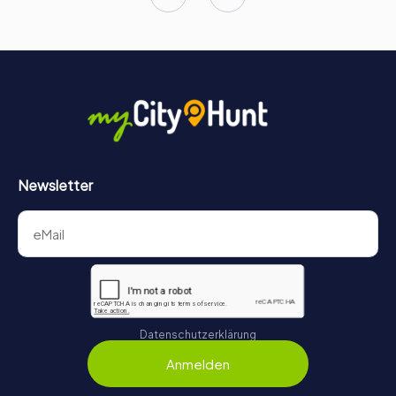
Die Matthew steht als stolzes Symbol für Bristols reiches
maritimes Erbe und den unermüdlichen Entdeckergeist.
Sie lädt alle, die an Bord gehen, ein, sich auf eine
Entdeckungsreise zu begeben und in die Fußstapfen von
John Cabot und seiner mutigen Crew zu treten. Also, hisst
die Segel und setzt euren Kurs nach Bristol – die Matthew
erwartet euch!
Newsletter
Datenschutzerklärung
Anmelden