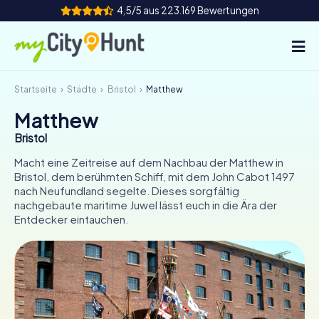
4,5/5 aus 223.169 Bewertungen
Startseite
Städte
Bristol
Matthew
So funktioniert's
Matthew
Städte
Bristol
Touren
Macht eine Zeitreise auf dem Nachbau der Matthew in
Bristol, dem berühmten Schiff, mit dem John Cabot 1497
nach Neufundland segelte. Dieses sorgfältig
Teamevent
nachgebaute maritime Juwel lässt euch in die Ära der
Entdecker eintauchen.
Tickets
INT
AT
CH
DE
ES
FR
UK
IE
IT
NL