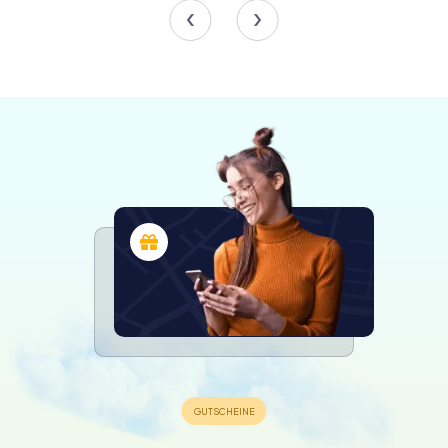
Vergangenheit. Die Konstruktion aus Eichenholz und
Douglasienholz, kombiniert mit traditioneller Takelage und
Segeln, bietet einen authentischen Einblick in die maritime
Welt des 15. Jahrhunderts. Trotz ihres historischen
Aussehens ist die Nachbildung mit modernen
Annehmlichkeiten wie einem Dieselmotor und einem
Schifffahrtsfunk ausgestattet, die sowohl Sicherheit als
auch Navigationspräzision während ihrer Fahrten
gewährleisten.
Die Dimensionen der Matthew sind beeindruckend: Sie
misst 78 Fuß in der Länge, hat eine Breite von 20 Fuß 6 Zoll
und einen Tiefgang von 7 Fuß. Ihre 2.360 Quadratfuß
Segelfläche ermöglichen es ihr, den Wind mit Anmut und
Kraft zu nutzen, ähnlich wie ihr Vorgänger. Besucher
können die verschiedenen Bereiche des Schiffes
erkunden, vom Hauptdeck bis zu den Kapitänsquartieren,
und Einblicke in das tägliche Leben von Cabot und seiner
Crew während ihrer wagemutigen Expedition gewinnen.
Der Matthew of Bristol Trust