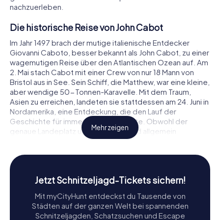
nachzuerleben.
Die historische Reise von John Cabot
Im Jahr 1497 brach der mutige italienische Entdecker
Giovanni Caboto, besser bekannt als John Cabot, zu einer
wagemutigen Reise über den Atlantischen Ozean auf. Am
2. Mai stach Cabot mit einer Crew von nur 18 Mann von
Bristol aus in See. Sein Schiff, die Matthew, war eine kleine,
aber wendige 50-Tonnen-Karavelle. Mit dem Traum,
Asien zu erreichen, landeten sie stattdessen am 24. Juni in
Nordamerika, eine Entdeckung, die den Lauf der
Geschichte für immer verändern sollte. Obwohl der
Mehr zeigen
genaue Landeplatz umstritten ist, wird allgemein
angenommen, dass es entweder Cape Bonavista oder
St. John's in Neufundland war.
Die Rückreise von Cabot war nicht ohne
Jetzt Schnitzeljagd-Tickets sichern!
Herausforderungen. Um die nördlichen Breitengrade zu
vermeiden, navigierte die Matthew eine südlichere Route
Mit myCityHunt entdeckst du Tausende von
und erreichte schließlich die Bretagne, bevor sie am 6.
Städten auf der ganzen Welt bei spannenden
August sicher nach Bristol zurückkehrte. Diese
Schnitzeljagden, Schatzsuchen und Escape
monumentale Reise legte den Grundstein für zukünftige