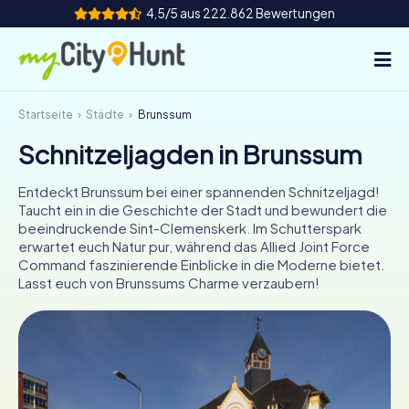
4,5/5 aus 222.862 Bewertungen
Startseite
Städte
Brunssum
So funktioniert's
Schnitzeljagden in Brunssum
Städte
Entdeckt Brunssum bei einer spannenden Schnitzeljagd!
Touren
Taucht ein in die Geschichte der Stadt und bewundert die
beeindruckende Sint-Clemenskerk. Im Schutterspark
erwartet euch Natur pur, während das Allied Joint Force
Teamevent
Command faszinierende Einblicke in die Moderne bietet.
Lasst euch von Brunssums Charme verzaubern!
Tickets
INT
AT
CH
DE
ES
FR
UK
IE
IT
NL