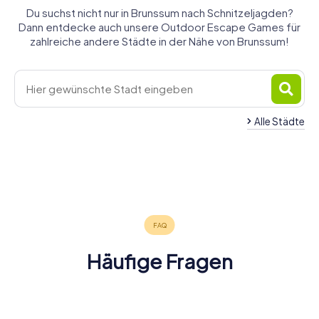
Du suchst nicht nur in Brunssum nach Schnitzeljagden?
Dann entdecke auch unsere Outdoor Escape Games für
zahlreiche andere Städte in der Nähe von Brunssum!
Alle Städte
Hoensbroek
Gangelt
Heerlen
Sittard
Geleen
Geilenkirchen
4 Touren
4 Touren
5 Touren
Kerkrade
Herzogenrath
Alsdorf
4 Touren
4 Touren
4 Touren
verfügbar
verfügbar
verfügbar
Heinsberg
4 Touren
4 Touren
4 Touren
verfügbar
verfügbar
verfügbar
4,3
4,3
4 Touren
verfügbar
verfügbar
verfügbar
4,3
4,3
4,3
verfügbar
4,5
4,2
4,4
4,3
Häufige Fragen