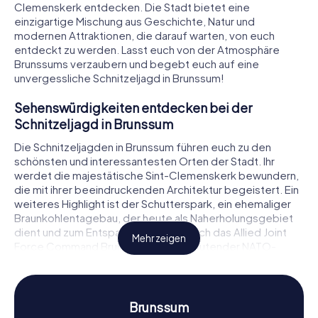
Clemenskerk entdecken. Die Stadt bietet eine
einzigartige Mischung aus Geschichte, Natur und
modernen Attraktionen, die darauf warten, von euch
entdeckt zu werden. Lasst euch von der Atmosphäre
Brunssums verzaubern und begebt euch auf eine
unvergessliche Schnitzeljagd in Brunssum!
Sehenswürdigkeiten entdecken bei der
Schnitzeljagd in Brunssum
Die Schnitzeljagden in Brunssum führen euch zu den
schönsten und interessantesten Orten der Stadt. Ihr
werdet die majestätische Sint-Clemenskerk bewundern,
die mit ihrer beeindruckenden Architektur begeistert. Ein
weiteres Highlight ist der Schutterspark, ein ehemaliger
Braunkohlentagebau, der heute als Naherholungsgebiet
dient und zum Entspannen einlädt. Auch das Allied Joint
Mehr zeigen
Force Command Brunssum, ein bedeutender NATO-
Stützpunkt, ist Teil der Route und bietet faszinierende
Einblicke in die moderne Geschichte der Stadt. Während
der Schnitzeljagd löst ihr spannende Rätsel, die euch
tiefer in die Geschichte und Kultur von Brunssum
Brunssum
eintauchen lassen.