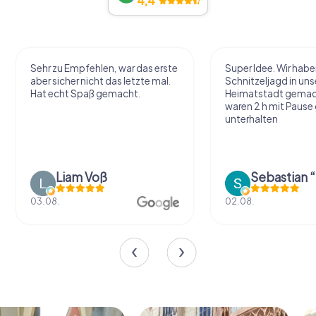
4,4
Sehr zu Empfehlen, war das erste
Super Idee. Wir habe
aber sicher nicht das letzte mal.
Schnitzeljagd in uns
Hat echt Spaß gemacht.
Heimatstadt gemac
waren 2 h mit Pause
unterhalten
Liam Voß
03.08.
02.08.