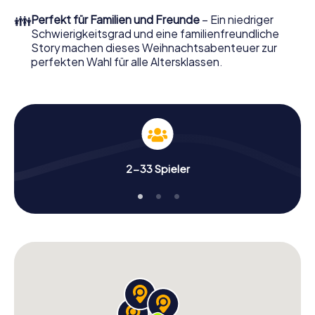
perfekten Weihnachtsfeier in Bülach erwartet: Spaß,
👪
Perfekt für Familien und Freunde
– Ein niedriger
Teambuilding und eine stimmungsvolle
Schwierigkeitsgrad und eine familienfreundliche
Weihnachtsthematik. Gönnen Sie Ihren Kollegen also
Story machen dieses Weihnachtsabenteuer zur
einen unvergesslichen Ausklang des Jahres und planen Sie
perfekten Wahl für alle Altersklassen.
unser X-Mas Adventure als Programmpunkt Ihrer
Weihnachtsfeier in Bülach ein!
2-33 Spieler