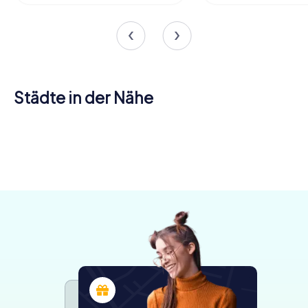
Städte in der Nähe
Kloten
Opfikon
Regensdorf
Wallisellen
Winterthur
Dübendorf
4 Touren
4 Touren
4 Touren
Schlieren
Dietikon
Zürich
4 Touren
6 Touren
4 Touren
verfügbar
verfügbar
verfügbar
Wettingen
4 Touren
4 Touren
6 Touren
verfügbar
verfügbar
verfügbar
4,7
5,0
4,6
4 Touren
verfügbar
verfügbar
verfügbar
4,3
4,6
verfügbar
4,7
4,4
5,0