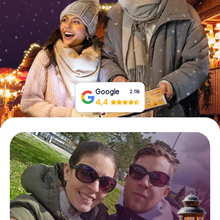
Tickets buchen
Gutscheine bestellen
Google
2.118
4,4