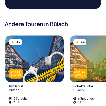
Andere Touren in Bülach
4,2
4,4
€ 15,99
€ 15,99
€ 12,99
€ 12,99
Krimispiel
Schatzsuche
Bülach
Bülach
6 Sprachen
6 Sprachen
2,5 h
3,0 h