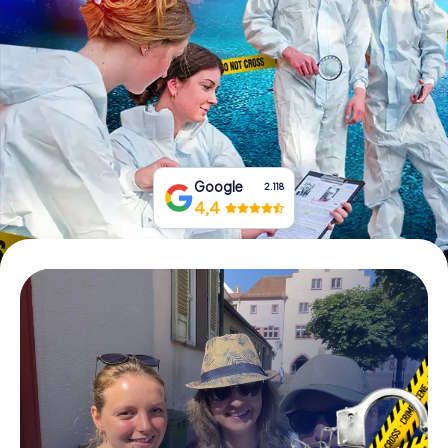
Tickets buchen
Gutscheine bestellen
Google
2.118
4,4