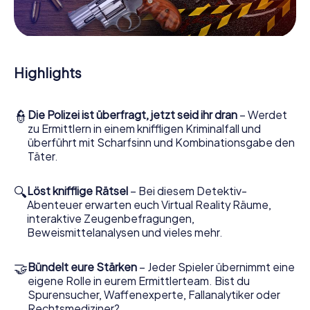
Mitmachkrimi in Buis-les-Baronnies - Die
interaktive Krimi Tour
Und Sie werden Augen machen, was das myCityHunt
Krimispiel Buis-les-Baronnies aus Ihren Smartphones
Highlights
herausholt! Ob Videoschalte zu einem Zeugen, geheimes
Belauschen von Verdächtigen oder die virtuelle
Erkundung konspirativer Räumlichkeiten – dieser
👮
Die Polizei ist überfragt, jetzt seid ihr dran
– Werdet
Mitmachkrimi nutzt sämtliche multimedialen Fähigkeiten
zu Ermittlern in einem kniffligen Kriminalfall und
Ihres Handgeräts. Das Krimispiel in Buis-les-Baronnies holt
überführt mit Scharfsinn und Kombinationsgabe den
aber auch aus Ihnen und Ihren Mitstreitern verborgene
Täter.
Talente heraus! Sie schlüpfen in spannende Rollen und
meistern die Krimi-Stadtrallye durch Buis-les-Baronnies
als Kriminalist, Fallanalytiker oder Gerichtsmediziner. Sie
🔍
Löst knifflige Rätsel
– Bei diesem Detektiv-
bekommen herausfordernde Zusatzaufgaben auf Ihre
Abenteuer erwarten euch Virtual Reality Räume,
Handys gespielt, die Ihrem jeweiligem Charakter
interaktive Zeugenbefragungen,
entsprechen und dem Schlagwort
Beweismittelanalysen und vieles mehr.
„Abwechslungsreichtum“ an ganz neue Bedeutung
verleihen.
🤝
Bündelt eure Stärken
– Jeder Spieler übernimmt eine
eigene Rolle in eurem Ermittlerteam. Bist du
Das Krimispiel in Buis-les-Baronnies kann
Spurensucher, Waffenexperte, Fallanalytiker oder
beginnen!
Rechtsmediziner?