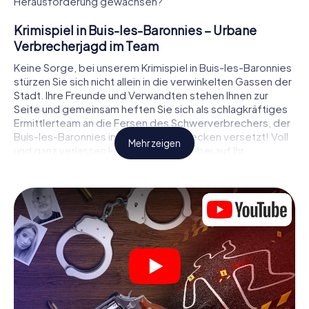
Herausforderung gewachsen?
Krimispiel in Buis-les-Baronnies – Urbane
Verbrecherjagd im Team
Keine Sorge, bei unserem Krimispiel in Buis-les-Baronnies
stürzen Sie sich nicht allein in die verwinkelten Gassen der
Stadt. Ihre Freunde und Verwandten stehen Ihnen zur
Seite und gemeinsam heften Sie sich als schlagkräftiges
Ermittlerteam an die Fersen des Schwerverbrechers, der
Buis-les-Baronnies in Angst und Schrecken versetzt! Voll
Mehr zeigen
und ganz verlassen können Sie sich dabei auf Ihr
wichtigstes Ermittlerutensil, Ihr Smartphone. Mittels GPS-
Navigation leitet es Sie auf Ihrer Spurensuche zum Tatort,
zu zahlreichen Schauplätzen in Buis-les-Baronnies, die mit
der Tat in Verbindung stehen, und schließlich zum Mörder.
An jedem Ort knacken Sie knifflige Rätsel und kommen so
Stück für Stück der Lösung des Falls immer näher. Anders
als bei einem klassischen Krimi Dinner in Buis-les-
Baronnies bestimmen also Sie das Geschehen, bewegen
sich an der frischen Luft und entdecken obendrein die
Stadt mit ganz neuen Augen.