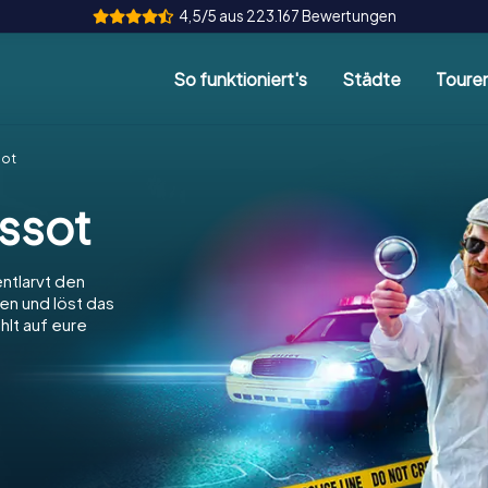
4,5/5 aus 223.167 Bewertungen
So funktioniert's
Städte
Toure
sot
assot
entlarvt den
ien und löst das
hlt auf eure