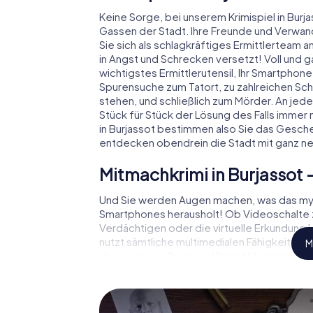
Keine Sorge, bei unserem Krimispiel in Burjas
Gassen der Stadt. Ihre Freunde und Verwan
Sie sich als schlagkräftiges Ermittlerteam
in Angst und Schrecken versetzt! Voll und ga
wichtigstes Ermittlerutensil, Ihr Smartphone.
Spurensuche zum Tatort, zu zahlreichen Scha
stehen, und schließlich zum Mörder. An jed
Stück für Stück der Lösung des Falls immer n
in Burjassot bestimmen also Sie das Gesche
entdecken obendrein die Stadt mit ganz n
Mitmachkrimi in Burjassot -
Und Sie werden Augen machen, was das myCi
Smartphones herausholt! Ob Videoschalte
Verdächtigen oder die virtuelle Erkundung k
nutzt sämtliche multimedialen Fähigkeiten Ih
M
aber auch aus Ihnen und Ihren Mitstreitern 
spannende Rollen und meistern die Krimi-Stad
Fallanalytiker oder Gerichtsmediziner. S
Ihre Handys gespielt, die Ihrem jeweilige
„Abwechslungsreichtum“ an ganz neue Bede