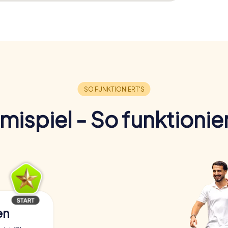
imispiel - So funktionier
en