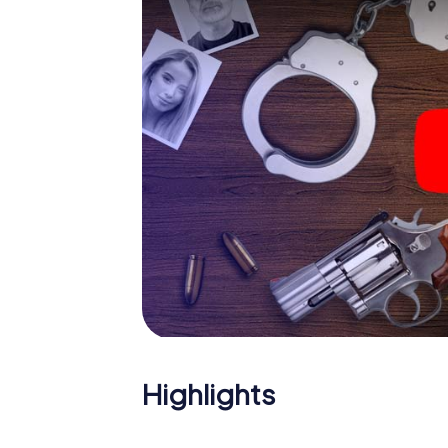
Das Krimispiel in Burjassot
Nun fehlt Ihnen nur noch eine Kleinigkeit, um 
Ticketcode! Ordern Sie ihn mit wenigen Kli
Minuten finden Sie ihn in Ihrem eMail-Postfa
Ihren Code ein – und sind startklar!
Worauf warten Sie noch? Burjassot zählt auf
Highlights