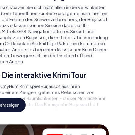
sot stürzen Sie sich nicht allein in die verwinkelten
dten stehen Ihnen zur Seite und gemeinsam heften
 an die Fersen des Schwerverbrechers, der Burjassot
nz verlassen können Sie sich dabei auf Ihr
 Mittels GPS-Navigation leitet es Sie auf Ihrer
uplätzen in Burjassot, die mit der Tat in Verbindung
em Ort knacken Sie knifflige Rätsel und kommen so
äher. Anders als bei einem klassischen Krimi Dinner
hen, bewegen sich an der frischen Luft und
euen Augen.
 Die interaktive Krimi Tour
tyHunt Krimispiel Burjassot aus Ihren
 zu einem Zeugen, geheimes Belauschen von
onspirativer Räumlichkeiten – dieser Mitmachkrimi
res Handgeräts. Das Krimispiel in Burjassot holt
ehr zeigen
verborgene Talente heraus! Sie schlüpfen in
trallye durch Burjassot als Kriminalist,
ie bekommen herausfordernde Zusatzaufgaben auf
m Charakter entsprechen und dem Schlagwort
utung verleihen.