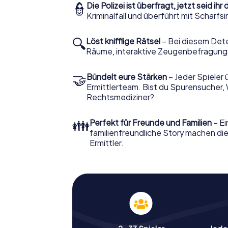
👮
Die Polizei ist überfragt, jetzt seid ihr 
Kriminalfall und überführt mit Scharf
🔍
Löst knifflige Rätsel
– Bei diesem Dete
Räume, interaktive Zeugenbefragunge
🤝
Bündelt eure Stärken
– Jeder Spieler 
Ermittlerteam. Bist du Spurensucher, 
Rechtsmediziner?
👪
Perfekt für Freunde und Familien
– Ei
familienfreundliche Story machen die
Ermittler.