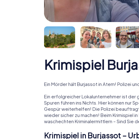
Krimispiel Burj
Ein Mörder hält Burjassot in Atem! Polizei u
Ein erfolgreicher Lokalunternehmer ist der 
Spuren führen ins Nichts. Hier können nur S
Gespür weiterhelfen! Die Polizei beauftragt
wieder sicher zu machen! Beim Krimispiel in 
waschechten Kriminalermittlern – Sind Sie
Krimispiel in Burjassot – 