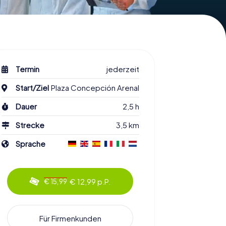
Termin
jederzeit
Start/Ziel
Plaza Concepción Arenal
Dauer
2,5 h
Strecke
3,5 km
Sprache
€ 12,99 p.P.
€ 15,99
Für Firmenkunden