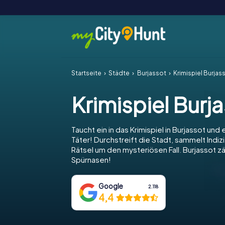
Startseite
Städte
Burjassot
Krimispiel Burjas
Krimispiel Burj
Taucht ein in das Krimispiel in Burjassot und 
Täter! Durchstreift die Stadt, sammelt Indiz
Rätsel um den mysteriösen Fall. Burjassot zä
Spürnasen!
Google
2.118
4,4