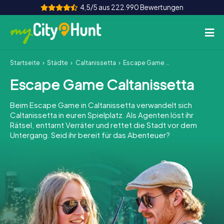
4,5/5 aus 222.990 Bewertungen
Startseite
Städte
Caltanissetta
Escape Game Caltanissetta
So funktioniert's
Escape Game Caltanissetta
Städte
Beim Escape Game in Caltanissetta verwandelt sich
Touren
Caltanissetta in euren Spielplatz. Als Agenten löst ihr
Rätsel, enttarnt Verräter und rettet die Stadt vor dem
Untergang. Seid ihr bereit für das Abenteuer?
Teamevent
Tickets
INT
AT
CH
DE
ES
FR
UK
IE
IT
NL