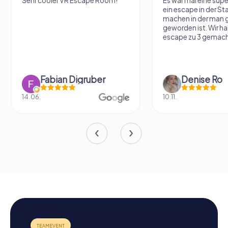
Es war mal eine super Erfahrung
Lustiges und anspru
ein escape in der Stadt zu
Exitgame
machen in der man groß
geworden ist. Wir haben den
escape zu 3 gemacht,...
Denise Ro
Franziska S
10.11.
25.06.