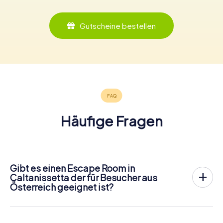
Gutscheine bestellen
Häufige Fragen
Gibt es einen Escape Room in
Caltanissetta der für Besucher aus
Österreich geeignet ist?
In Caltanissetta gibt es jetzt die Möglichkeit, ein
Outdoor
Escape Game in der Innenstadt von Caltanissetta
zu
spielen!