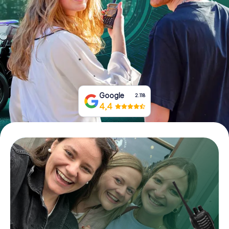
Tickets buchen
Gutscheine bestellen
Google
2.118
4,4