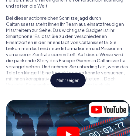
und retten die Welt.
Bei dieser actionreichen Schnitzeljagd durch
Caltanissetta steht Ihnen Ihr Team aus einsatzfreudigen
Mitstreitern zur Seite. Das wichtigste Gadget ist Ihr
Smartphone: Es lotst Sie zu den verschiedenen
Einsatzorten in der Innenstadt von Caltanissetta. Sie
bekommen laufend neue Informationen und Missionen
von unserer Zentrale übermittelt. Auf diese Weise wird
die packende Story des Escape Games in Caltanissetta
vorangetrieben. Und nehmen Sie unbedingt ab, wenn das
Telefon klingelt! Eine Kontaktperson könnte versuchen,
mit Ihnen konspirativ in Verbindung zu treten … Doch
Mehr zeigen
Vorsicht: So mancher Informant entpuppt sich als
dubioser Doppelagent und so manche Information als
bewusst gelegte falsche Fährte. Seien Sie auf der Hut,
ziehen Sie die richtigen Schlüsse und vor allem: Vertrauen
Sie niemandem!
Anders als in einem klassischen Escape Room in
Caltanissetta sind Sie also nicht in ein Zimmer eingesperrt,
aus dem Sie sich in einem vorgegebenen Zeitfenster