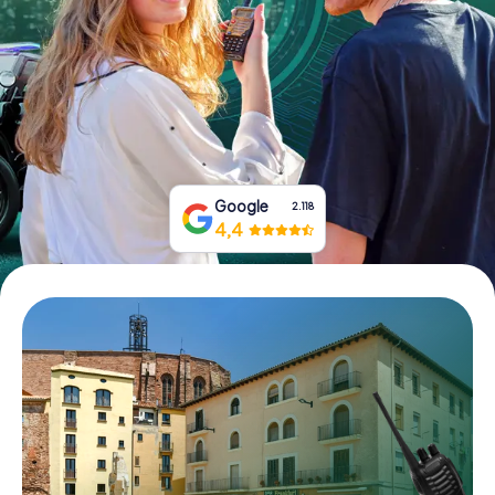
Tickets buchen
Gutscheine bestellen
Google
2.118
4,4