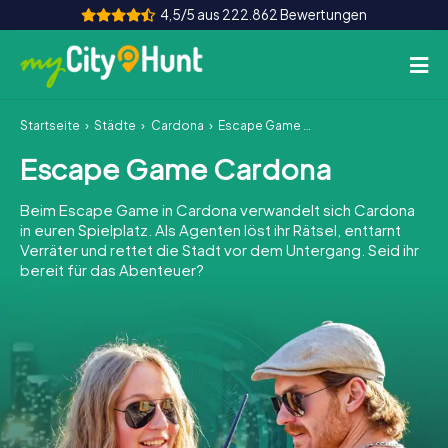
4,5/5 aus 222.862 Bewertungen
Startseite
Städte
Cardona
Escape Game Cardona
So funktioniert's
Escape Game Cardona
Städte
Beim Escape Game in Cardona verwandelt sich Cardona
Touren
in euren Spielplatz. Als Agenten löst ihr Rätsel, enttarnt
Verräter und rettet die Stadt vor dem Untergang. Seid ihr
bereit für das Abenteuer?
Teamevent
Tickets
INT
AT
CH
DE
ES
FR
UK
IE
IT
NL