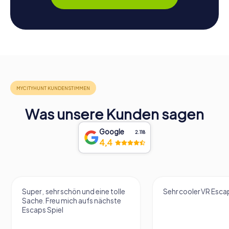
Was unsere Kunden sagen
Google
2.118
4,4
Sehr cooler VR Escape Room!
Es war mal eine supe
ein escape in der St
machen in der man 
geworden ist. Wir h
escape zu 3 gemacht