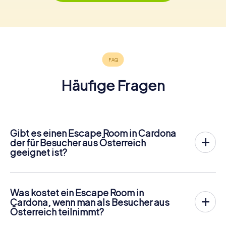
Häufige Fragen
Gibt es einen Escape Room in Cardona
der für Besucher aus Österreich
geeignet ist?
In Cardona gibt es jetzt die Möglichkeit, ein
Outdoor
Escape Game in der Innenstadt von Cardona
zu spielen!
Anders als bei einem klassischen Escape Room, bei dem
Was kostet ein Escape Room in
die Spieler in einen kleinen Raum eingesperrt werden,
Cardona, wenn man als Besucher aus
findet das myCityHunt Outdoor Escape Game in Cardona
Österreich teilnimmt?
an der frischen Luft statt. Ähnlich wie bei einer
Ein Indoor Escape Room kostet für gewöhnlich pauschal