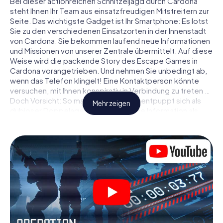
Bei dieser actionreichen Schnitzeljagd durch Cardona
steht Ihnen Ihr Team aus einsatzfreudigen Mitstreitern zur
Seite. Das wichtigste Gadget ist Ihr Smartphone: Es lotst
Sie zu den verschiedenen Einsatzorten in der Innenstadt
von Cardona. Sie bekommen laufend neue Informationen
und Missionen von unserer Zentrale übermittelt. Auf diese
Weise wird die packende Story des Escape Games in
Cardona vorangetrieben. Und nehmen Sie unbedingt ab,
wenn das Telefon klingelt! Eine Kontaktperson könnte
versuchen, mit Ihnen konspirativ in Verbindung zu treten …
Doch Vorsicht: So mancher Informant entpuppt sich als
Mehr zeigen
dubioser Doppelagent und so manche Information als
bewusst gelegte falsche Fährte. Seien Sie auf der Hut,
ziehen Sie die richtigen Schlüsse und vor allem: Vertrauen
Sie niemandem!
Anders als in einem klassischen Escape Room in Cardona
sind Sie also nicht in ein Zimmer eingesperrt, aus dem Sie
sich in einem vorgegebenen Zeitfenster befreien
müssen. Diese Smartphone Schnitzeljagd erklärt ganz
Cardona zu Ihrem persönlichen Spielfeld! Die technische
Voraussetzung für Ihr Agentenabenteuer in Cardona: Ein
Smartphone mit Zugang ins mobile Internet. Per Klick