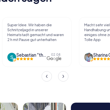
Super Idee. Wir haben die
Macht sehr vie
Schnitzeljagd in unserer
Handhabung und
Heimatstadt gemacht und waren
einiges ohne zu
2 h mit Pause gut unterhalten
Tolle App
Sebastian “the sleeping Boxer Dog” Röhner
Sharina 
02.08.