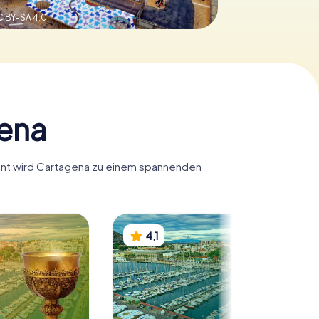
 BY-SA 4.0
gena
yHunt wird Cartagena zu einem spannenden
4,1