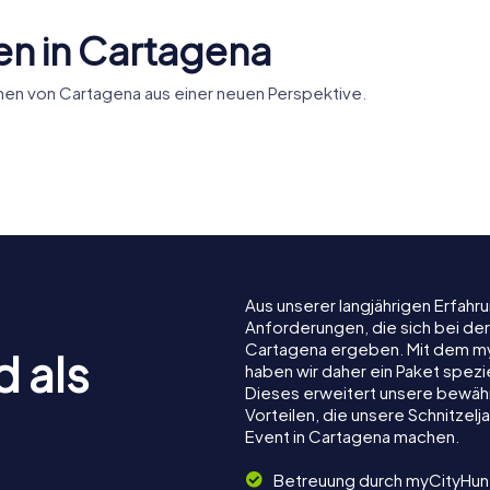
n in Cartagena
en von Cartagena aus einer neuen Perspektive.
púnica de
Basílica de la
Castillo de
na
Caridad
Concepc
Aus unserer langjährigen Erfah
Anforderungen, die sich bei de
Cartagena ergeben. Mit dem m
d als
haben wir daher ein Paket spezi
Dieses erweitert unsere bewäh
Vorteilen, die unsere Schnitze
Event in Cartagena machen.
Betreuung durch myCityHun