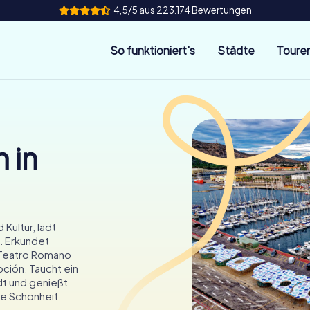
4,5/5 aus 223.174 Bewertungen
So funktioniert's
Städte
Toure
 in
Kultur, lädt
. Erkundet
Teatro Romano
ción. Taucht ein
dt und genießt
ie Schönheit