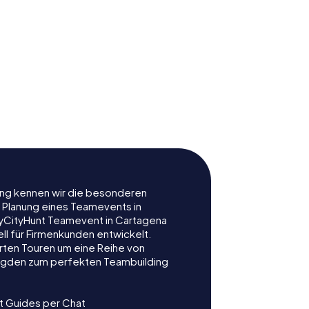
 la
ión
Molinete
rung kennen wir die besonderen
r Planung eines Teamevents in
yCityHunt Teamevent in Cartagena
ell für Firmenkunden entwickelt.
rten Touren um eine Reihe von
ljagden zum perfekten Teambuilding
t Guides per Chat