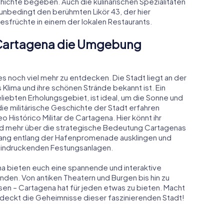
chte begeben. Auch die kulinarischen Spezialitäten
unbedingt den berühmten Likör 43, der hier
esfrüchte in einem der lokalen Restaurants.
n Cartagena die Umgebung
es noch viel mehr zu entdecken. Die Stadt liegt an der
s Klima und ihre schönen Strände bekannt ist. Ein
liebten Erholungsgebiet, ist ideal, um die Sonne und
ie militärische Geschichte der Stadt erfahren
 Histórico Militar de Cartagena. Hier könnt ihr
nd mehr über die strategische Bedeutung Cartagenas
gang entlang der Hafenpromenade ausklingen und
eeindruckenden Festungsanlagen.
na bieten euch eine spannende und interaktive
unden. Von antiken Theatern und Burgen bis hin zu
n – Cartagena hat für jeden etwas zu bieten. Macht
tdeckt die Geheimnisse dieser faszinierenden Stadt!