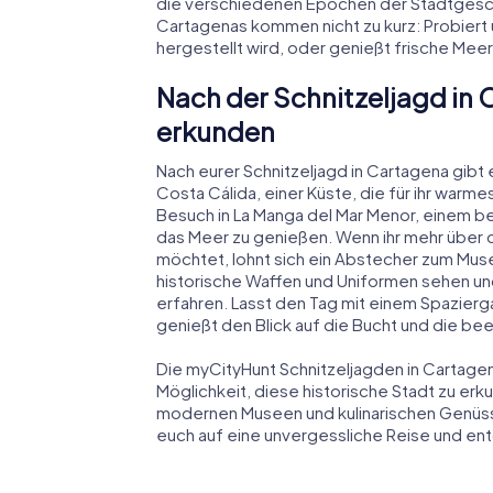
die verschiedenen Epochen der Stadtgeschi
Cartagenas kommen nicht zu kurz: Probiert 
hergestellt wird, oder genießt frische Meer
Nach der Schnitzeljagd i
erkunden
Nach eurer Schnitzeljagd in Cartagena gibt 
Costa Cálida, einer Küste, die für ihr warme
Besuch in La Manga del Mar Menor, einem be
das Meer zu genießen. Wenn ihr mehr über d
möchtet, lohnt sich ein Abstecher zum Museo
historische Waffen und Uniformen sehen u
erfahren. Lasst den Tag mit einem Spazier
genießt den Blick auf die Bucht und die b
Die myCityHunt Schnitzeljagden in Cartage
Möglichkeit, diese historische Stadt zu erk
modernen Museen und kulinarischen Genüsse
euch auf eine unvergessliche Reise und en