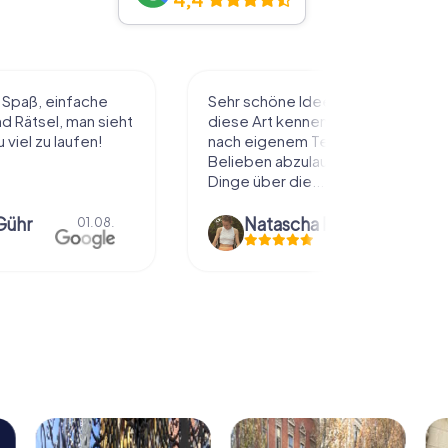
l Spaß, einfache
Sehr schöne Idee die Stadt auf
 Rätsel, man sieht
diese Art kennenzulernen. Alles
 viel zu laufen!
nach eigenem Tempo und
Belieben abzulaufen und dabei
Dinge über die...
Gühr
Natascha Reuter
01.08.
01.08.