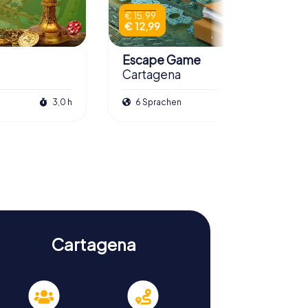
€ 15,99
€ 12,99
Escape Game
Cartagena
3,0 h
6 Sprachen
3,0 h
Cartagena