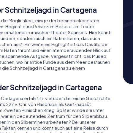
r Schnitzeljagd in Cartagena
h die Möglichkeit, einige der beeindruckendsten
. Beginnt eure Reise zum Beispiel am Teatro
 erhaltenen römischen Theater Spaniens. Hier könnt
ewundern, sondern auch ein Rätsel lösen, das euch
chen lässt. Ein weiteres Highlight ist das Castillo de
em Hafen thront und einen atemberaubenden Blick auf
 eine spannende Aufgabe. Vergesst nicht, das Museo
suchen, wo ihr antike Funde aus dem Meer bestaunen
 die Schnitzeljagd in Cartagena zu einem
der Schnitzeljagd in Cartagena
Cartagena erfahrt ihr viel über die reiche Geschichte
ts 227 v. Chr. von Hasdrubal als Qart-ḥadašt
im Zweiten Punischen Krieg. Später wurde sie unter
 war ein bedeutendes Zentrum für den Silberabbau.
hen in den Silberminen arbeiteten? Bei unserer
en Fakten kennen und könnt euch auf eine Reise durch