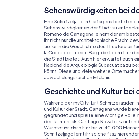
Sehenswürdigkeiten bei de
Eine Schnitzeljagd in Cartagena bietet euc
Sehenswürdigkeiten der Stadt zu entdecken
Romano de Cartagena, einem der am besten
ihr nicht nur die architektonische Pracht b
tiefer in die Geschichte des Theaters eintau
la Concepción, eine Burg, die hoch über d
die Stadt bietet. Auch hier erwartet euch
Nacional de Arqueología Subacuática zu be
könnt. Diese und viele weitere Orte machen
abwechslungsreichen Erlebnis.
Geschichte und Kultur bei 
Während der myCityHunt Schnitzeljagden in 
und Kultur der Stadt. Cartagena wurde berei
gegründet und spielte eine wichtige Rolle 
den Römern als Carthago Nova bekannt und
Wusstet ihr, dass hier bis zu 40.000 Mensc
Schnitzeljagd lernt ihr solche faszinierend