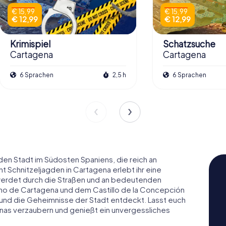
€ 15,99
€ 15,99
€ 12,99
€ 12,99
Krimispiel
Schatzsuche
Cartagena
Cartagena
6 Sprachen
2,5 h
6 Sprachen
den Stadt im Südosten Spaniens, die reich an
nt Schnitzeljagden in Cartagena erlebt ihr eine
r werdet durch die Straßen und an bedeutenden
o de Cartagena und dem Castillo de la Concepción
 und die Geheimnisse der Stadt entdeckt. Lasst euch
nas verzaubern und genießt ein unvergessliches