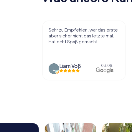
r viel Spaß
Sehr zu Empfehlen, war das erste
t die Stadt
aber sicher nicht das letzte mal.
ißt als
Hat echt Spaß gemacht.
en.
Liam Voß
03.08.
03.08.