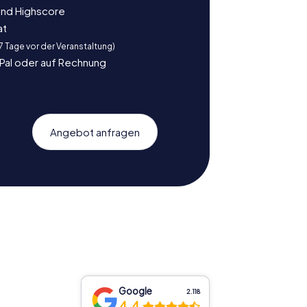
und Highscore
at
 7 Tage vor der Veranstaltung)
yPal oder auf Rechnung
Angebot anfragen
Google
2.118
4,4