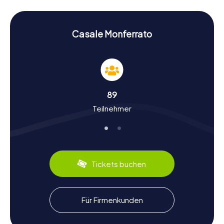
Diese Sehenswürdigkeiten bieten euch nicht nur visuelle
Eindrücke, sondern auch spannende Rätsel, die es zu
lösen gilt.
Casale Monferrato
Geschichte und Kultur erleben bei einer
Schnitzeljagd in Casale Monferrato
Während eurer myCityHunt Schnitzeljagden in Casale
Monferrato werdet ihr tief in die Geschichte und Kultur
der Stadt eintauchen. Casale Monferrato hat eine
89
bewegte Vergangenheit, die bis ins Jahr 988 zurückreicht.
Teilnehmer
Die Stadt war unter anderem unter der Herrschaft von
Friedrich Barbarossa und den Palaiologen. Wusstet ihr,
dass Casale Monferrato einst ein Zentrum der
italienischen Musik war und Komponisten wie Giovanni
Pierluigi da Palestrina hier wirkten? Auch kulinarisch hat die
Stadt einiges zu bieten: Probiert unbedingt den lokalen
Tickets buchen
Barbera d’Asti Wein und den köstlichen Reis aus der
Region.
Nach der Schnitzeljagd in Casale Monferrato
Für Firmenkunden
die Umgebung erkunden