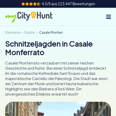
4,5/5 aus 223.447 Bewertungen
Startseite
Städte
Casale Monferrato
So funktioniert's
Schnitzeljagden in Casale
Städte
Monferrato
Touren
Casale Monferrato verzaubert mit seiner reichen
Geschichte und Kultur. Bei einer Schnitzeljagd entdeckt
Teamevent
ihr die romanische Kathedrale Sant’Evasio und das
majestätische Castello dei Paleologi. Die Stadt war einst
Tickets
ein Zentrum der Musik und bietet heute kulinarische
Highlights wie den Barbera d’Asti Wein. Ein
unvergessliches Erlebnis erwartet euch!
INT
AT
CH
DE
ES
FR
UK
IE
IT
NL