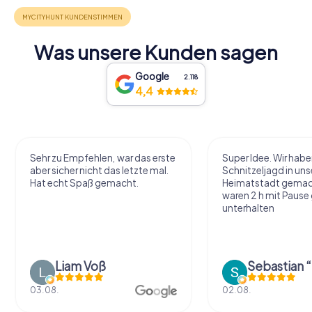
Was unsere Kunden sagen
Google
2.118
4,4
Sehr zu Empfehlen, war das erste
Super Idee. Wir habe
aber sicher nicht das letzte mal.
Schnitzeljagd in uns
Hat echt Spaß gemacht.
Heimatstadt gemac
waren 2 h mit Pause
unterhalten
Liam Voß
03.08.
02.08.