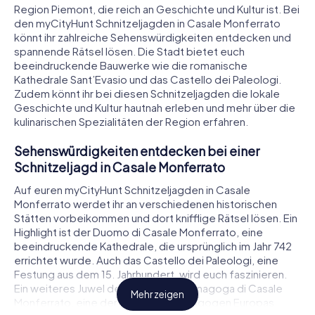
Region Piemont, die reich an Geschichte und Kultur ist. Bei
den myCityHunt Schnitzeljagden in Casale Monferrato
könnt ihr zahlreiche Sehenswürdigkeiten entdecken und
spannende Rätsel lösen. Die Stadt bietet euch
beeindruckende Bauwerke wie die romanische
Kathedrale Sant’Evasio und das Castello dei Paleologi.
Zudem könnt ihr bei diesen Schnitzeljagden die lokale
Geschichte und Kultur hautnah erleben und mehr über die
kulinarischen Spezialitäten der Region erfahren.
Sehenswürdigkeiten entdecken bei einer
Schnitzeljagd in Casale Monferrato
Auf euren myCityHunt Schnitzeljagden in Casale
Monferrato werdet ihr an verschiedenen historischen
Stätten vorbeikommen und dort knifflige Rätsel lösen. Ein
Highlight ist der Duomo di Casale Monferrato, eine
beeindruckende Kathedrale, die ursprünglich im Jahr 742
errichtet wurde. Auch das Castello dei Paleologi, eine
Festung aus dem 15. Jahrhundert, wird euch faszinieren.
Ein weiteres Juwel der Stadt ist die Sinagoga di Casale
Mehr zeigen
Monferrato, eine der schönsten Synagogen Europas.