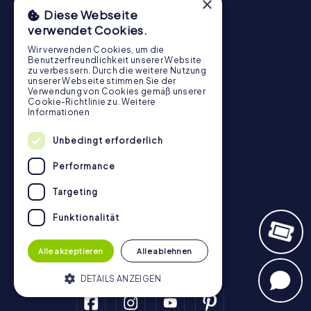
×
Diese Webseite
Navigation
verwendet Cookies.
Wir verwenden Cookies, um die
Tickets
Benutzerfreundlichkeit unserer Website
zu verbessern. Durch die weitere Nutzung
Gutschein-Shop
unserer Webseite stimmen Sie der
Verwendung von Cookies gemäß unserer
Explorer Blog
Cookie-Richtlinie zu.
Weitere
myCityHunt Bewertungen
Informationen
Kontakt
Unbedingt erforderlich
Datenschutz
Performance
Stadtrallye.de
Targeting
Funktionalität
Alle akzeptieren
Alle ablehnen
DETAILS ANZEIGEN