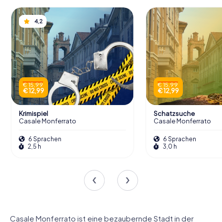
4,2
€ 15,99
€ 15,99
€ 12,99
€ 12,99
Krimispiel
Schatzsuche
Casale Monferrato
Casale Monferrato
6 Sprachen
6 Sprachen
2,5 h
3,0 h
Casale Monferrato ist eine bezaubernde Stadt in der