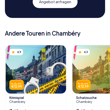
Angebot anfragen
Andere Touren in Chambéry
4,9
4,3
€ 15,99
€ 15,99
€ 12,99
€ 12,99
Krimispiel
Schatzsuche
Chambéry
Chambéry