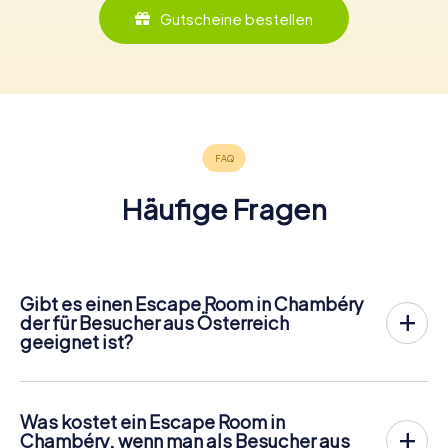
Gutscheine bestellen
Häufige Fragen
Gibt es einen Escape Room in Chambéry
der für Besucher aus Österreich
geeignet ist?
In Chambéry gibt es jetzt die Möglichkeit, ein
Outdoor
Escape Game in der Innenstadt von Chambéry
zu spielen!
Anders als bei einem klassischen Escape Room, bei dem
Was kostet ein Escape Room in
die Spieler in einen kleinen Raum eingesperrt werden,
Chambéry, wenn man als Besucher aus