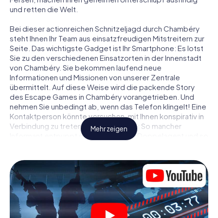
und retten die Welt.
Bei dieser actionreichen Schnitzeljagd durch Chambéry
steht Ihnen Ihr Team aus einsatzfreudigen Mitstreitern zur
Seite. Das wichtigste Gadget ist Ihr Smartphone: Es lotst
Sie zu den verschiedenen Einsatzorten in der Innenstadt
von Chambéry. Sie bekommen laufend neue
Informationen und Missionen von unserer Zentrale
übermittelt. Auf diese Weise wird die packende Story
des Escape Games in Chambéry vorangetrieben. Und
nehmen Sie unbedingt ab, wenn das Telefon klingelt! Eine
Kontaktperson könnte versuchen, mit Ihnen konspirativ in
Verbindung zu treten … Doch Vorsicht: So mancher
Mehr zeigen
Informant entpuppt sich als dubioser Doppelagent und so
manche Information als bewusst gelegte falsche Fährte.
Seien Sie auf der Hut, ziehen Sie die richtigen Schlüsse
und vor allem: Vertrauen Sie niemandem!
Anders als in einem klassischen Escape Room in
Chambéry sind Sie also nicht in ein Zimmer eingesperrt,
aus dem Sie sich in einem vorgegebenen Zeitfenster
befreien müssen. Diese Smartphone Schnitzeljagd erklärt