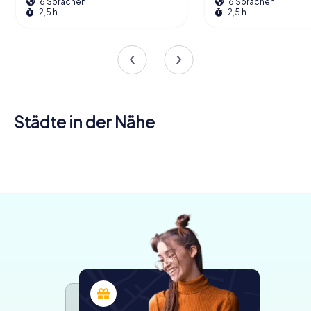
6 Sprachen
6 Sprachen
2,5 h
2,5 h
Städte in der Nähe
La Motte-
Aix-les-
Servolex
Bains
Belley
4 Touren
4 Touren
4 Touren
verfügbar
verfügbar
verfügbar
4,7