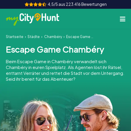
4,5/5 aus 223.416 Bewertungen
Startseite
Städte
Chambéry
Escape Game Chambéry
So funktioniert's
Escape Game Chambéry
Städte
Beim Escape Game in Chambéry verwandelt sich
Touren
Chambéry in euren Spielplatz. Als Agenten löst ihr Rätsel,
enttarnt Verräter und rettet die Stadt vor dem Untergang.
Seid ihr bereit für das Abenteuer?
Teamevent
Tickets
INT
AT
CH
DE
ES
FR
UK
IE
IT
NL