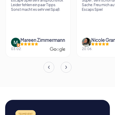
Escape Spiel sehr anspruchsvoll.
Super , sehr schön un
Leider fehlen ein paar Tipps.
Sache. Freu mich au
Sonst macht es sehr viel Spaß.
Escaps Spiel
Mareen Zimmermann
Nicole Gra
03.02.
20.06.