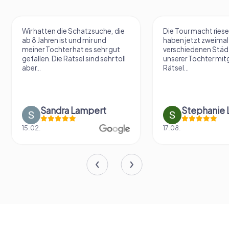
Wir hatten die Schatzsuche, die
Die Tour macht riese
ab 8 Jahren ist und mir und
haben jetzt zweimal 
meiner Tochter hat es sehr gut
verschiedenen Städ
gefallen. Die Rätsel sind sehr toll
unserer Töchter mit
aber...
Rätsel...
Sandra Lampert
Stephanie L
15.02.
17.08.