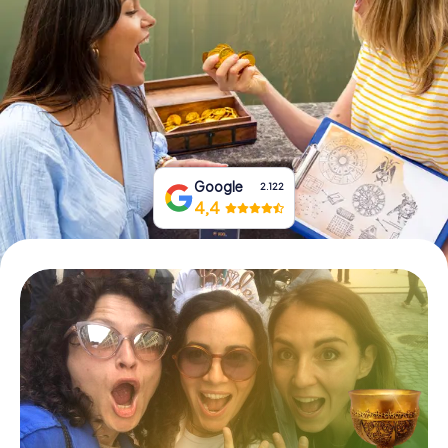
Tickets buchen
Gutscheine bestellen
Google
2.122
4,4