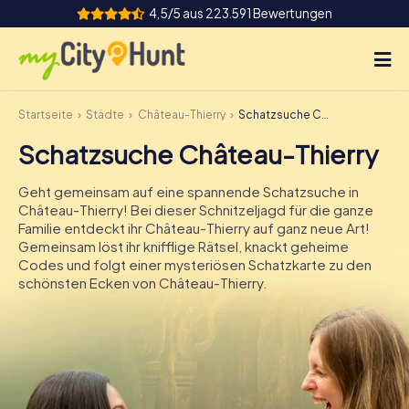
4,5/5 aus 223.591 Bewertungen
Startseite
Städte
Château-Thierry
Schatzsuche Château-Thierry
So funktioniert's
Schatzsuche Château-Thierry
Städte
Geht gemeinsam auf eine spannende Schatzsuche in
Touren
Château-Thierry! Bei dieser Schnitzeljagd für die ganze
Familie entdeckt ihr Château-Thierry auf ganz neue Art!
Gemeinsam löst ihr knifflige Rätsel, knackt geheime
Teamevent
Codes und folgt einer mysteriösen Schatzkarte zu den
schönsten Ecken von Château-Thierry.
Tickets
INT
AT
CH
DE
ES
FR
UK
IE
IT
NL