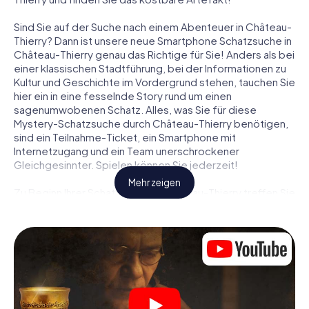
Sind Sie auf der Suche nach einem Abenteuer in Château-
Thierry? Dann ist unsere neue Smartphone Schatzsuche in
Château-Thierry genau das Richtige für Sie! Anders als bei
einer klassischen Stadtführung, bei der Informationen zu
Kultur und Geschichte im Vordergrund stehen, tauchen Sie
hier ein in eine fesselnde Story rund um einen
sagenumwobenen Schatz. Alles, was Sie für diese
Mystery-Schatzsuche durch Château-Thierry benötigen,
sind ein Teilnahme-Ticket, ein Smartphone mit
Internetzugang und ein Team unerschrockener
Gleichgesinnter. Spielen können Sie jederzeit!
Mehr zeigen
Zu Beginn Ihrer Schatzsuche in Château-Thierry treffen Sie
sich an einem zentralen Ort zum gemeinsamen Briefing.
Dann werden die Rollen verteilt. Wer aus Ihrem Team ist
ein geborener Spurensucher? Wer ein waschechter
Abenteurer? Und wer hat das Zeug zum Code-Knacker?
Bei unserer Schatzsuche in Château-Thierry ist für jeden
Spieler die passende Rolle dabei.
Sind die Rollen verteilt, kann die Krimi-Schatzsuche durch