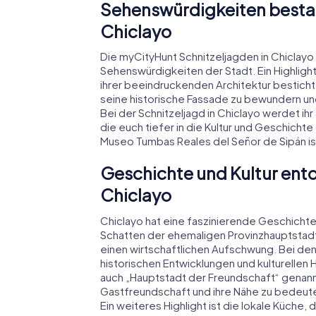
Sehenswürdigkeiten bestau
Chiclayo
Die myCityHunt Schnitzeljagden in Chicla
Sehenswürdigkeiten der Stadt. Ein Highlight
ihrer beeindruckenden Architektur besticht.
seine historische Fassade zu bewundern un
Bei der Schnitzeljagd in Chiclayo werdet ih
die euch tiefer in die Kultur und Geschich
Museo Tumbas Reales del Señor de Sipán ist
Geschichte und Kultur entd
Chiclayo
Chiclayo hat eine faszinierende Geschichte, 
Schatten der ehemaligen Provinzhauptstadt
einen wirtschaftlichen Aufschwung. Bei den
historischen Entwicklungen und kulturellen 
auch „Hauptstadt der Freundschaft“ genannt 
Gastfreundschaft und ihre Nähe zu bedeute
Ein weiteres Highlight ist die lokale Küche,