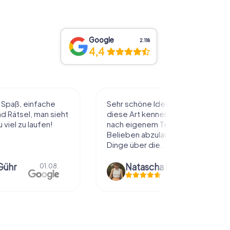
Google
2.118
4,4
l Spaß, einfache
Sehr schöne Idee die Stadt auf
 Rätsel, man sieht
diese Art kennenzulernen. Alles
 viel zu laufen!
nach eigenem Tempo und
Belieben abzulaufen und dabei
Dinge über die...
Gühr
Natascha Reuter
01.08.
01.08.