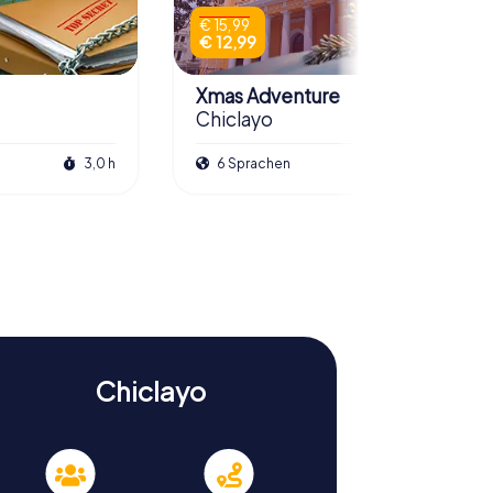
€ 15,99
€ 12,99
Xmas Adventure
Chiclayo
3,0 h
6 Sprachen
2,5 h
Chiclayo