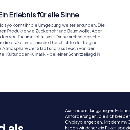
in Erlebnis für alle Sinne
iclayo könnt ihr die Umgebung weiter erkunden. Die
lichen Produkte wie Zuckerrohr und Baumwolle. Aber
den von Túcume lohnt sich. Diese archäologische
 in die präkolumbianische Geschichte der Region.
e Atmosphäre der Stadt und lasst euch von der
 Kultur oder Kulinarik – bei einer Schnitzeljagd in
Aus unserer langjährigen Erfah
Anforderungen, die sich bei de
Chiclayo ergeben. Mit dem myC
d als
haben wir daher ein Paket spezi