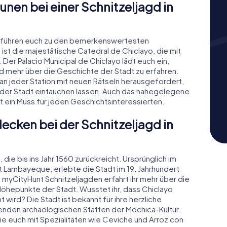
nen bei einer Schnitzeljagd in
yo führen euch zu den bemerkenswertesten
 ist die majestätische Catedral de Chiclayo, die mit
 Der Palacio Municipal de Chiclayo lädt euch ein,
d mehr über die Geschichte der Stadt zu erfahren.
r an jeder Station mit neuen Rätseln herausgefordert,
te der Stadt eintauchen lassen. Auch das nahegelegene
 ein Muss für jeden Geschichtsinteressierten.
ecken bei der Schnitzeljagd in
die bis ins Jahr 1560 zurückreicht. Ursprünglich im
 Lambayeque, erlebte die Stadt im 19. Jahrhundert
 myCityHunt Schnitzeljagden erfahrt ihr mehr über die
Höhepunkte der Stadt. Wusstet ihr, dass Chiclayo
wird? Die Stadt ist bekannt für ihre herzliche
nden archäologischen Stätten der Mochica-Kultur.
 die euch mit Spezialitäten wie Ceviche und Arroz con