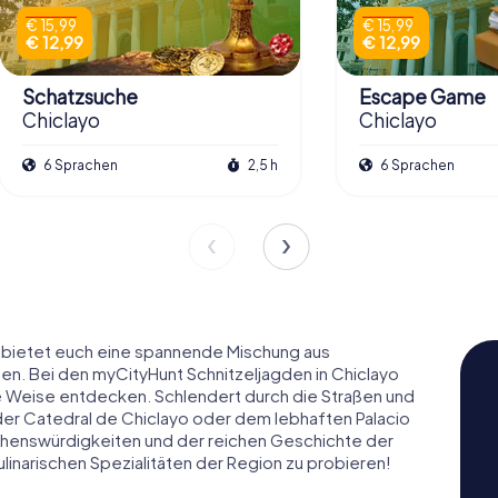
€ 15,99
€ 15,99
€ 12,99
€ 12,99
Schatzsuche
Escape Game
Chiclayo
Chiclayo
6 Sprachen
2,5 h
6 Sprachen
, bietet euch eine spannende Mischung aus
sen. Bei den myCityHunt Schnitzeljagden in Chiclayo
re Weise entdecken. Schlendert durch die Straßen und
der Catedral de Chiclayo oder dem lebhaften Palacio
 Sehenswürdigkeiten und der reichen Geschichte der
ulinarischen Spezialitäten der Region zu probieren!