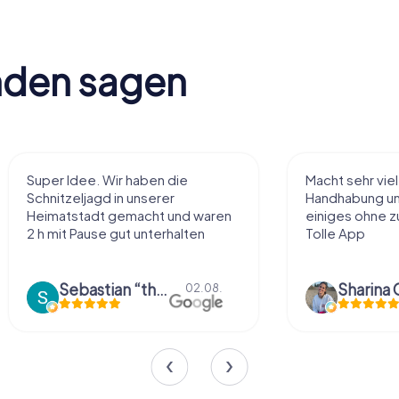
nden sagen
Super Idee. Wir haben die
Macht sehr vie
Schnitzeljagd in unserer
Handhabung und
Heimatstadt gemacht und waren
einiges ohne zu
2 h mit Pause gut unterhalten
Tolle App
Sebastian “the sleeping Boxer Dog” Röhner
Sharina 
02.08.