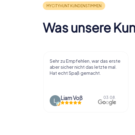
Was unsere Ku
r viel Spaß
Sehr zu Empfehlen, war das erste
t die Stadt
aber sicher nicht das letzte mal.
ißt als
Hat echt Spaß gemacht.
en.
Liam Voß
03.08.
03.08.