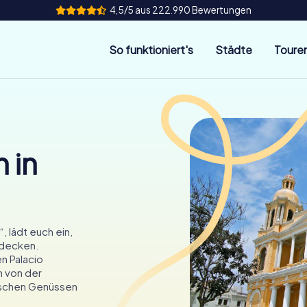
4,5/5 aus 222.990 Bewertungen
So funktioniert's
Städte
Toure
 in
, lädt euch ein,
tdecken.
n Palacio
h von der
rischen Genüssen