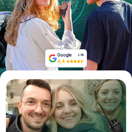
Tickets buchen
Gutscheine bestellen
Google
2.118
4,4