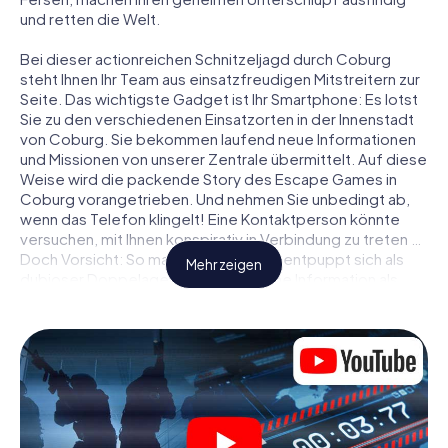
und retten die Welt.
Bei dieser actionreichen Schnitzeljagd durch Coburg
steht Ihnen Ihr Team aus einsatzfreudigen Mitstreitern zur
Seite. Das wichtigste Gadget ist Ihr Smartphone: Es lotst
Sie zu den verschiedenen Einsatzorten in der Innenstadt
von Coburg. Sie bekommen laufend neue Informationen
und Missionen von unserer Zentrale übermittelt. Auf diese
Weise wird die packende Story des Escape Games in
Coburg vorangetrieben. Und nehmen Sie unbedingt ab,
wenn das Telefon klingelt! Eine Kontaktperson könnte
versuchen, mit Ihnen konspirativ in Verbindung zu treten …
Doch Vorsicht: So mancher Informant entpuppt sich als
Mehr zeigen
dubioser Doppelagent und so manche Information als
bewusst gelegte falsche Fährte. Seien Sie auf der Hut,
ziehen Sie die richtigen Schlüsse und vor allem: Vertrauen
Sie niemandem!
Anders als in einem klassischen Escape Room in Coburg
sind Sie also nicht in ein Zimmer eingesperrt, aus dem Sie
sich in einem vorgegebenen Zeitfenster befreien
müssen. Diese Smartphone Schnitzeljagd erklärt ganz