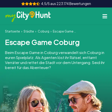
4,5/5 aus 223.174 Bewertungen
Startseite
Städte
Coburg
Escape Game Coburg
So funktioniert's
Escape Game Coburg
Städte
Beim Escape Game in Coburg verwandelt sich Coburg in
Touren
euren Spielplatz. Als Agenten löst ihr Rätsel, enttarnt
Verräter und rettet die Stadt vor dem Untergang. Seid ihr
bereit für das Abenteuer?
Teamevent
Tickets
INT
AT
CH
DE
ES
FR
UK
IE
IT
NL