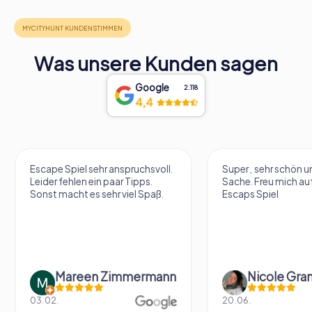
Was unsere Kunden sagen
Google
2.118
4,4
Escape Spiel sehr anspruchsvoll.
Super , sehr schön un
Leider fehlen ein paar Tipps.
Sache. Freu mich au
Sonst macht es sehr viel Spaß.
Escaps Spiel
Mareen Zimmermann
Nicole Gra
03.02.
20.06.