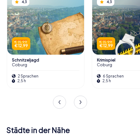
4,3
4,3
€ 15,99
€ 15,99
€ 12,99
€ 12,99
Schnitzeljagd
Krimispiel
Coburg
Coburg
2 Sprachen
6 Sprachen
2,5 h
2,5 h
Städte in der Nähe
Neustadt b.
Bad