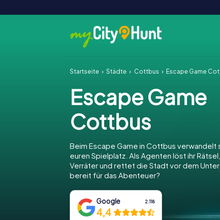
Startseite
Städte
Cottbus
Escape Game Cot
Escape Game
Cottbus
Beim Escape Game in Cottbus verwandelt s
euren Spielplatz. Als Agenten löst ihr Rätsel
Verräter und rettet die Stadt vor dem Unter
bereit für das Abenteuer?
Google
2.118
4,4