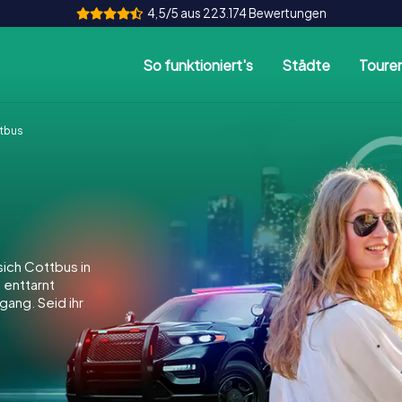
4,5/5 aus 223.174 Bewertungen
So funktioniert's
Städte
Toure
tbus
ich Cottbus in
, enttarnt
gang. Seid ihr