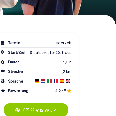
Termin
jederzeit
Start/Ziel
Staatstheater Cottbus
Dauer
3,0 h
Strecke
4,2 km
Sprache
Bewertung
4,2 / 5
€ 12,99 p.P.
€ 15,99