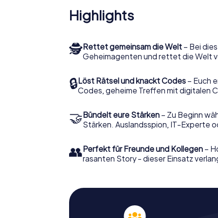
Highlights
🕵
Rettet gemeinsam die Welt
– Bei dies
Geheimagenten und rettet die Welt v
🔒
Löst Rätsel und knackt Codes
– Euch e
Codes, geheime Treffen mit digitalen C
🤝
Bündelt eure Stärken
– Zu Beginn wähl
Stärken. Auslandsspion, IT-Experte od
👥
Perfekt für Freunde und Kollegen
– Ho
rasanten Story - dieser Einsatz verlan