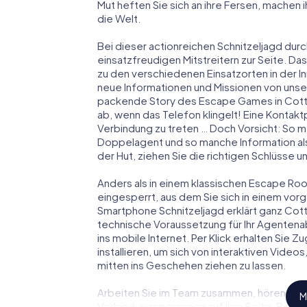
Mut heften Sie sich an ihre Fersen, machen
die Welt.
Bei dieser actionreichen Schnitzeljagd durc
einsatzfreudigen Mitstreitern zur Seite. Das
zu den verschiedenen Einsatzorten in der 
neue Informationen und Missionen von unser
packende Story des Escape Games in Cott
ab, wenn das Telefon klingelt! Eine Kontakt
Verbindung zu treten … Doch Vorsicht: So m
Doppelagent und so manche Information als
der Hut, ziehen Sie die richtigen Schlüsse 
Anders als in einem klassischen Escape Room
eingesperrt, aus dem Sie sich in einem vo
Smartphone Schnitzeljagd erklärt ganz Cott
technische Voraussetzung für Ihr Agentena
ins mobile Internet. Per Klick erhalten Sie
installieren, um sich von interaktiven Video
mitten ins Geschehen ziehen zu lassen.
Arbeiten Sie im Team zusammen, hören Sie f
M
Verbindungspersonen auf Ihre Seite. Bei d