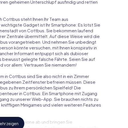
 ihren geheimen Unterschlupf ausfindig und retten
h Cottbus steht Ihnen Ihr Team aus
 wichtigste Gadget ist Ihr Smartphone: Es lotst Sie
Innenstadt von Cottbus. Sie bekommen laufend
er Zentrale übermittelt. Auf diese Weise wird die
bus vorangetrieben. Und nehmen Sie unbedingt
person könnte versuchen, mit Ihnen konspirativ in
ancher Informant entpuppt sich als dubioser
 bewusst gelegte falsche Fährte. Seien Sie auf
und vor allem: Vertrauen Sie niemandem!
 in Cottbus sind Sie also nicht in ein Zimmer
rgegebenen Zeitfenster befreien müssen. Diese
bus zu Ihrem persönlichen Spielfeld! Die
benteuer in Cottbus: Ein Smartphone mit Zugang
 Zugang zu unserer Web-App. Sie brauchen nichts zu
s, kniffligen Minigames und vielen weiteren Features
eindliche Spione ab und bringen Sie
ehr zeigen
iesem Escape Game in Cottbus müssen Sie und Ihr