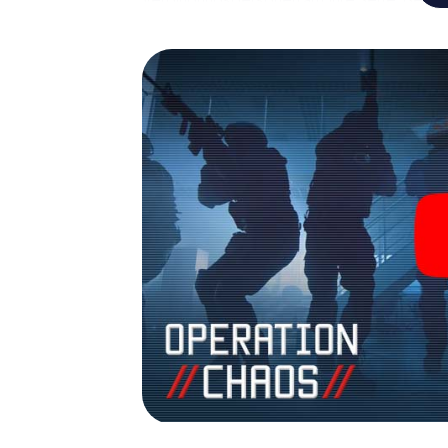
Team mit allen Wassern gewaschen sein, um
James Bond und Co. werden Sie jedoch nicht 
Team im Highscore von Cottbus und erhalten
Das myCityHunt Escape Game macht Cottbus
Holen Sie sich Ihre Tickets in die Welt de
Cottbus in einen Outdoor Escape Room!