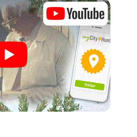
Ihre Weihnachtsfeier in
h auch hervorragend als Programmpunkt Ihrer
 interaktive Schnitzeljagd das gastronomische
es ergänzen. Und auch ein Ausflug zum
m X-Mas Adventure zu einem Highlight. Schließlich
was man von einer perfekten Weihnachtsfeier in
nd eine stimmungsvolle Weihnachtsthematik.
gesslichen Ausklang des Jahres und planen Sie
hrer Weihnachtsfeier in Coutances ein!