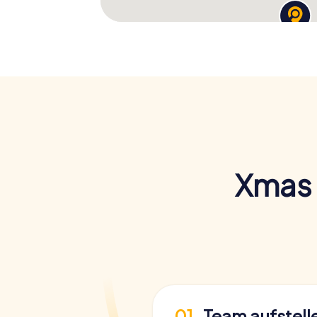
Xmas 
01
Team aufstell