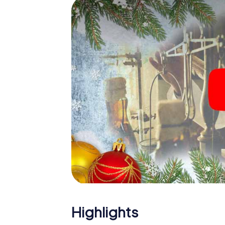
Eine spannende Option für 
Coutances
Das myCityHunt X-Mas Adventure eignet sic
Weihnachtsfeier in Coutances: So kann eine
Programm Ihrer Weihnachtsfeier in Coutanc
Weihnachtsmarkt von Coutances wird mit de
bietet die Smartphone Schnitzeljagd alles 
Coutances erwartet: Spaß, Teambuilding u
Gönnen Sie Ihren Kollegen also einen unver
unser X-Mas Adventure als Programmpunkt I
Highlights