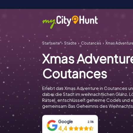
Startseite
Städte
Coutances
Xmas Adventur
Xmas Adventur
Coutances
Erlebt das Xmas Adventure in Coutances u
dabei die Stadt im weihnachtlichen Glanz. Lö
Rätsel, entschlüsselt geheime Codes und e
gemeinsam das Geheimnis des Weihnachts
Google
2.118
4,4