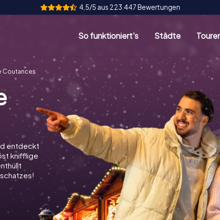
4,5/5 aus 223.447 Bewertungen
So funktioniert's
Städte
Toure
e Coutances
e
nd entdeckt
st knifflige
nthüllt
schatzes!