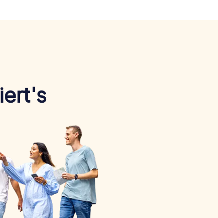
ert's