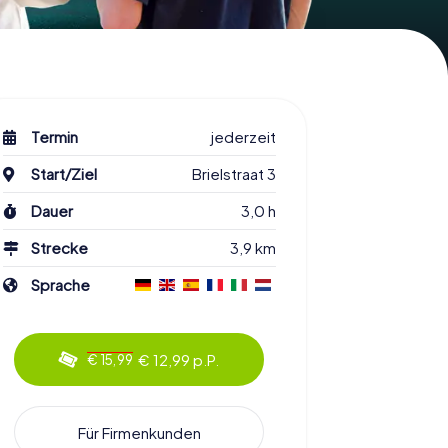
Termin
jederzeit
Start/Ziel
Brielstraat 3
Dauer
3,0 h
Strecke
3,9 km
Sprache
€ 12,99 p.P.
€ 15,99
Für Firmenkunden