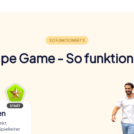
pe Game - So funktioni
en
nkt
Spielleiter