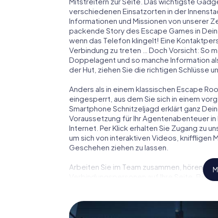
Mitstreitern zur Seite. Das wichtigste Gadge
verschiedenen Einsatzorten in der Innenst
Informationen und Missionen von unserer Ze
packende Story des Escape Games in Dein
wenn das Telefon klingelt! Eine Kontaktpers
Verbindung zu treten … Doch Vorsicht: So m
Doppelagent und so manche Information als
der Hut, ziehen Sie die richtigen Schlüsse 
Anders als in einem klassischen Escape Room
eingesperrt, aus dem Sie sich in einem vo
Smartphone Schnitzeljagd erklärt ganz Dein
Voraussetzung für Ihr Agentenabenteuer in
Internet. Per Klick erhalten Sie Zugang zu u
um sich von interaktiven Videos, kniffligen
Geschehen ziehen zu lassen.
Arbeiten Sie im Team zusammen, hören Sie f
M
Verbindungspersonen auf Ihre Seite. Bei d
Team mit allen Wassern gewaschen sein, um
James Bond und Co. werden Sie jedoch nicht 
Team im Highscore von Deinze und erhalten 
Das myCityHunt Escape Game macht Deinze z