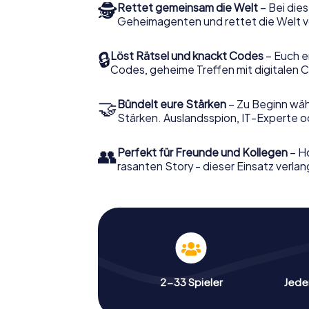
🕵
Rettet gemeinsam die Welt
– Bei dies
Geheimagenten und rettet die Welt v
🔒
Löst Rätsel und knackt Codes
– Euch e
Codes, geheime Treffen mit digitalen C
🤝
Bündelt eure Stärken
– Zu Beginn wähl
Stärken. Auslandsspion, IT-Experte od
👥
Perfekt für Freunde und Kollegen
– Ho
rasanten Story - dieser Einsatz verlan
2-33 Spieler
Jeder