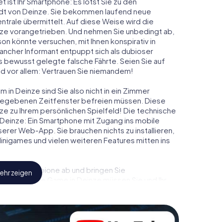
t ist Ihr Smartphone: Es lotst Sie zu den
adt von Deinze. Sie bekommen laufend neue
ntrale übermittelt. Auf diese Weise wird die
ze vorangetrieben. Und nehmen Sie unbedingt ab,
on könnte versuchen, mit Ihnen konspirativ in
ancher Informant entpuppt sich als dubioser
 bewusst gelegte falsche Fährte. Seien Sie auf
und vor allem: Vertrauen Sie niemandem!
 in Deinze sind Sie also nicht in ein Zimmer
rgegebenen Zeitfenster befreien müssen. Diese
ze zu Ihrem persönlichen Spielfeld! Die technische
 Deinze: Ein Smartphone mit Zugang ins mobile
nserer Web-App. Sie brauchen nichts zu installieren,
 Minigames und vielen weiteren Features mitten ins
eindliche Spione ab und bringen Sie
ehr zeigen
iesem Escape Game in Deinze müssen Sie und Ihr
 die Bösewichte aufzuhalten. Im Gegensatz zu
zu stillen Helden: Sie verewigen sich mit Ihrem
Zugang zu Ihrer ganz persönlichen Bildergalerie.
u Ihrem ganz persönlichen Erlebnisspielplatz.