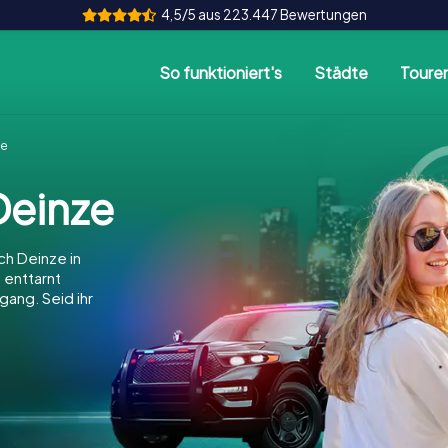
4,5/5 aus 223.447 Bewertungen
So funktioniert's
Städte
Toure
ze
einze
h Deinze in
, enttarnt
gang. Seid ihr