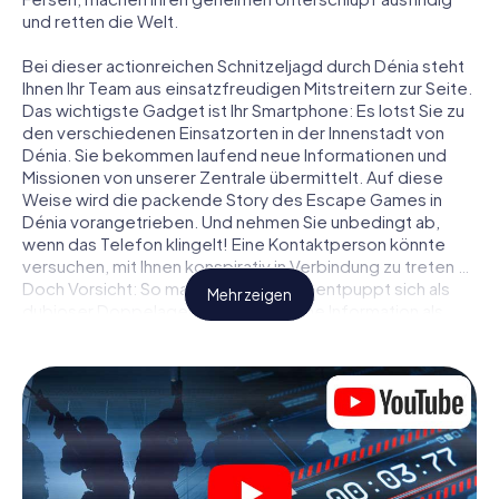
und retten die Welt.
Bei dieser actionreichen Schnitzeljagd durch Dénia steht
Ihnen Ihr Team aus einsatzfreudigen Mitstreitern zur Seite.
Das wichtigste Gadget ist Ihr Smartphone: Es lotst Sie zu
den verschiedenen Einsatzorten in der Innenstadt von
Dénia. Sie bekommen laufend neue Informationen und
Missionen von unserer Zentrale übermittelt. Auf diese
Weise wird die packende Story des Escape Games in
Dénia vorangetrieben. Und nehmen Sie unbedingt ab,
wenn das Telefon klingelt! Eine Kontaktperson könnte
versuchen, mit Ihnen konspirativ in Verbindung zu treten …
Doch Vorsicht: So mancher Informant entpuppt sich als
Mehr zeigen
dubioser Doppelagent und so manche Information als
bewusst gelegte falsche Fährte. Seien Sie auf der Hut,
ziehen Sie die richtigen Schlüsse und vor allem: Vertrauen
Sie niemandem!
Anders als in einem klassischen Escape Room in Dénia
sind Sie also nicht in ein Zimmer eingesperrt, aus dem Sie
sich in einem vorgegebenen Zeitfenster befreien
müssen. Diese Smartphone Schnitzeljagd erklärt ganz