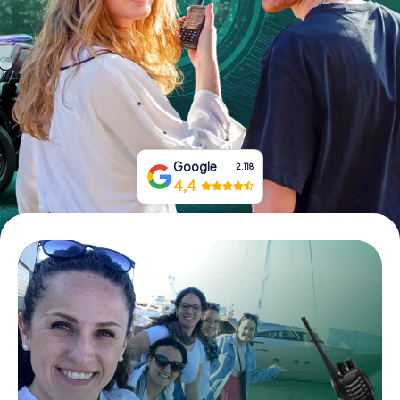
Tickets buchen
Gutscheine bestellen
Google
2.118
4,4