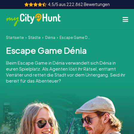
4,5/5 aus 222.862 Bewertungen
Startseite
Städte
Dénia
Escape Game Dénia
So funktioniert's
Escape Game Dénia
Städte
Beim Escape Game in Dénia verwandelt sich Dénia in
Touren
euren Spielplatz. Als Agenten löst ihr Rätsel, enttarnt
Verräter und rettet die Stadt vor dem Untergang. Seid ihr
bereit für das Abenteuer?
Teamevent
Tickets
INT
AT
CH
DE
ES
FR
UK
IE
IT
NL