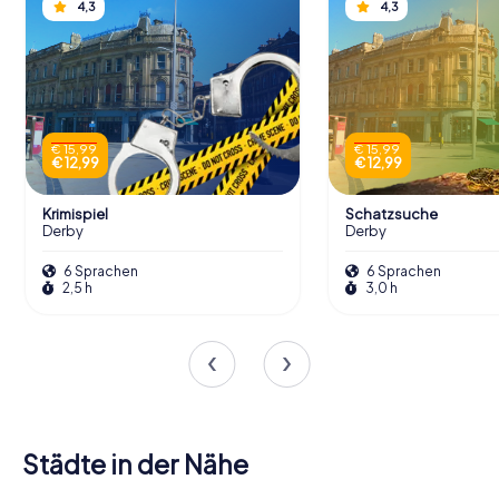
4,3
4,3
€ 15,99
€ 15,99
€ 12,99
€ 12,99
Krimispiel
Schatzsuche
Derby
Derby
6 Sprachen
6 Sprachen
2,5 h
3,0 h
Städte in der Nähe
Burton upon