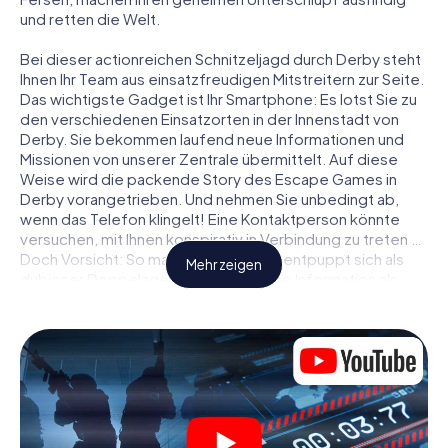
und retten die Welt.
Bei dieser actionreichen Schnitzeljagd durch Derby steht
Ihnen Ihr Team aus einsatzfreudigen Mitstreitern zur Seite.
Das wichtigste Gadget ist Ihr Smartphone: Es lotst Sie zu
den verschiedenen Einsatzorten in der Innenstadt von
Derby. Sie bekommen laufend neue Informationen und
Missionen von unserer Zentrale übermittelt. Auf diese
Weise wird die packende Story des Escape Games in
Derby vorangetrieben. Und nehmen Sie unbedingt ab,
wenn das Telefon klingelt! Eine Kontaktperson könnte
versuchen, mit Ihnen konspirativ in Verbindung zu treten …
Doch Vorsicht: So mancher Informant entpuppt sich als
Mehr zeigen
dubioser Doppelagent und so manche Information als
bewusst gelegte falsche Fährte. Seien Sie auf der Hut,
ziehen Sie die richtigen Schlüsse und vor allem: Vertrauen
Sie niemandem!
Anders als in einem klassischen Escape Room in Derby
sind Sie also nicht in ein Zimmer eingesperrt, aus dem Sie
sich in einem vorgegebenen Zeitfenster befreien
müssen. Diese Smartphone Schnitzeljagd erklärt ganz