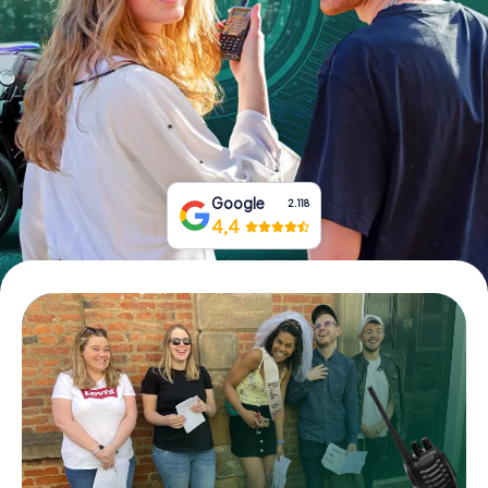
Tickets buchen
Gutscheine bestellen
Google
2.118
4,4