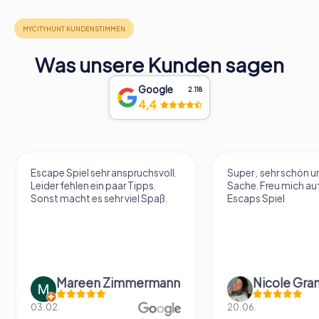
Was unsere Kunden sagen
Google
2.118
4,4
Escape Spiel sehr anspruchsvoll.
Super , sehr schön un
Leider fehlen ein paar Tipps.
Sache. Freu mich au
Sonst macht es sehr viel Spaß.
Escaps Spiel
Mareen Zimmermann
Nicole Gra
03.02.
20.06.