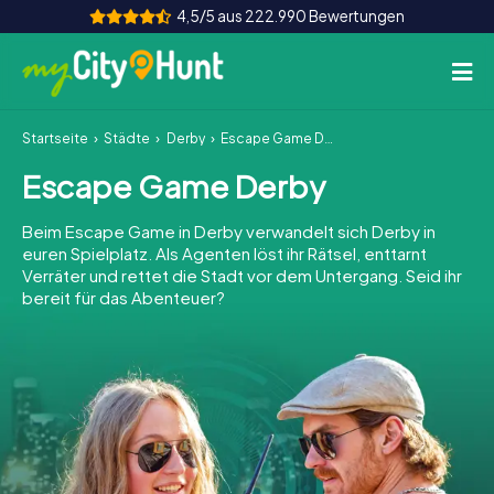
4,5/5 aus 222.990 Bewertungen
Startseite
Städte
Derby
Escape Game Derby
So funktioniert's
Escape Game Derby
Städte
Beim Escape Game in Derby verwandelt sich Derby in
Touren
euren Spielplatz. Als Agenten löst ihr Rätsel, enttarnt
Verräter und rettet die Stadt vor dem Untergang. Seid ihr
bereit für das Abenteuer?
Teamevent
Tickets
INT
AT
CH
DE
ES
FR
UK
IE
IT
NL