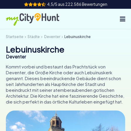
4,5/5 aus 222.586 Bewertungen
Startseite
Städte
Deventer
Lebuinuskirche
So funktioniert's
Lebuinuskirche
Städte
Deventer
Touren
Kommt vorbei und bestaunt das Prachtstück von
Deventer, die Große Kirche oder auch Lebuïnuskerk
genannt. Dieses beeindruckende Gebäude dient schon
Teamevent
seit Jahrhunderten als Hauptkirche der Stadt und
beeindruckt mit seiner atemberaubenden gotischen
Tickets
Architektur. Die Kirche hat eine faszinierende Geschichte,
die sich perfekt in das örtliche Kulturleben eingefügt hat.
INT
AT
CH
DE
ES
FR
UK
IE
IT
NL