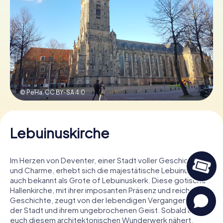
Tickets buchen
Gutscheine bestellen
© PeHa,
CC BY-SA 4.0
Lebuinuskirche
Im Herzen von Deventer, einer Stadt voller Geschichte
und Charme, erhebt sich die majestätische Lebuinuskerk,
auch bekannt als Grote of Lebuinuskerk. Diese gotische
Hallenkirche, mit ihrer imposanten Präsenz und reichen
Geschichte, zeugt von der lebendigen Vergangenheit
der Stadt und ihrem ungebrochenen Geist. Sobald ihr
euch diesem architektonischen Wunderwerk nähert,