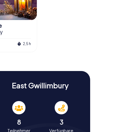
e
ry
2,5 h
East Gwillimbury
8
3
Teilnehmer
Verfügbare