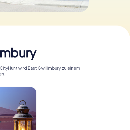
limbury
yCityHunt wird East Gwillimbury zu einem
en.