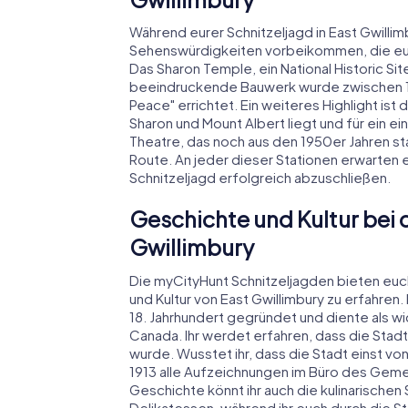
Während eurer Schnitzeljagd in East Gwilli
Sehenswürdigkeiten vorbeikommen, die euch
Das Sharon Temple, ein National Historic Sit
beeindruckende Bauwerk wurde zwischen 18
Peace" errichtet. Ein weiteres Highlight ist 
Sharon und Mount Albert liegt und für ein ei
Theatre, das noch aus den 1950er Jahren sta
Route. An jeder dieser Stationen erwarten e
Schnitzeljagd erfolgreich abzuschließen.
Geschichte und Kultur bei d
Gwillimbury
Die myCityHunt Schnitzeljagden bieten euc
und Kultur von East Gwillimbury zu erfahre
18. Jahrhundert gegründet und diente als w
Canada. Ihr werdet erfahren, dass die Stadt
wurde. Wusstet ihr, dass die Stadt einst 
1913 alle Aufzeichnungen im Büro des Geme
Geschichte könnt ihr auch die kulinarischen
Delikatessen, während ihr euch durch die 