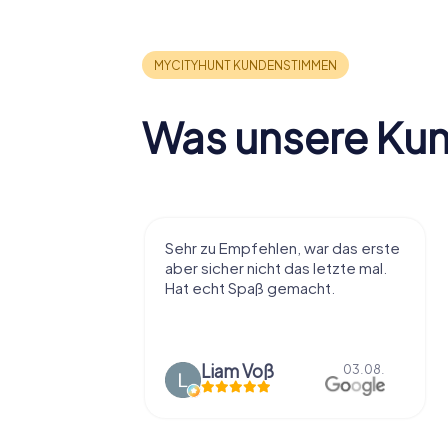
Was unsere Ku
r viel Spaß
Sehr zu Empfehlen, war das erste
t die Stadt
aber sicher nicht das letzte mal.
ißt als
Hat echt Spaß gemacht.
en.
Liam Voß
03.08.
03.08.