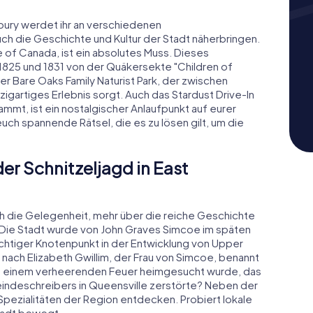
mbury werdet ihr an verschiedenen
 die Geschichte und Kultur der Stadt näherbringen.
e of Canada, ist ein absolutes Muss. Dieses
25 und 1831 von der Quäkersekte "Children of
der Bare Oaks Family Naturist Park, der zwischen
nzigartiges Erlebnis sorgt. Auch das Stardust Drive-In
mmt, ist ein nostalgischer Anlaufpunkt auf eurer
uch spannende Rätsel, die es zu lösen gilt, um die
er Schnitzeljagd in East
h die Gelegenheit, mehr über die reiche Geschichte
n. Die Stadt wurde von John Graves Simcoe im späten
ichtiger Knotenpunkt in der Entwicklung von Upper
 nach Elizabeth Gwillim, der Frau von Simcoe, benannt
von einem verheerenden Feuer heimgesucht wurde, das
indeschreibers in Queensville zerstörte? Neben der
 Spezialitäten der Region entdecken. Probiert lokale
Stadt bewegt.