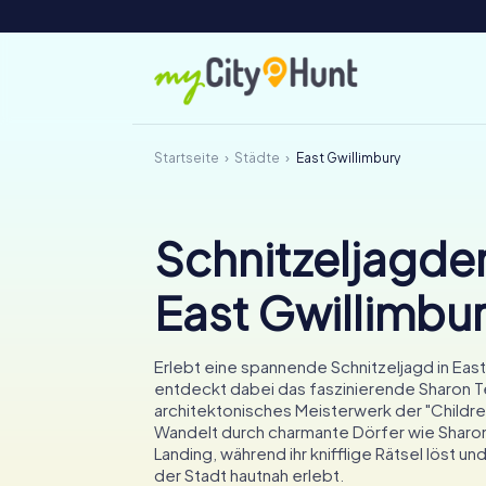
Startseite
Städte
East Gwillimbury
Schnitzeljagden
East Gwillimbu
Erlebt eine spannende Schnitzeljagd in East
entdeckt dabei das faszinierende Sharon T
architektonisches Meisterwerk der "Childre
Wandelt durch charmante Dörfer wie Sharon
Landing, während ihr knifflige Rätsel löst u
der Stadt hautnah erlebt.