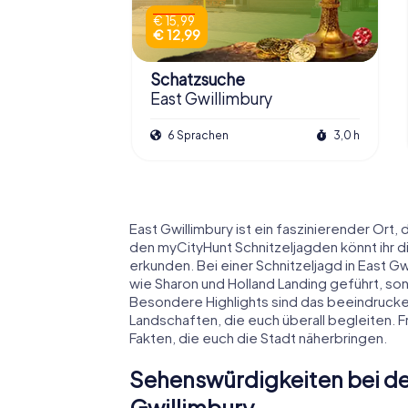
€ 15,99
€ 12,99
Schatzsuche
East Gwillimbury
6 Sprachen
3,0 h
East Gwillimbury ist ein faszinierender Ort
den myCityHunt Schnitzeljagden könnt ihr di
erkunden. Bei einer Schnitzeljagd in East Gw
wie Sharon und Holland Landing geführt, s
Besondere Highlights sind das beeindruck
Landschaften, die euch überall begleiten. 
Fakten, die euch die Stadt näherbringen.
Sehenswürdigkeiten bei der
Gwillimbury