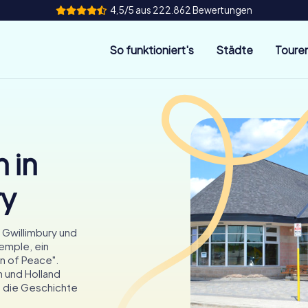
4,5/5 aus 222.862 Bewertungen
So funktioniert's
Städte
Toure
 in
ry
 Gwillimbury und
emple, ein
n of Peace".
 und Holland
nd die Geschichte