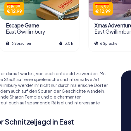
€ 15,99
€ 15,99
€ 12,99
€ 12,99
Escape Game
Xmas Adventur
East Gwillimbury
East Gwillimbu
6 Sprachen
3,0 h
6 Sprachen
, der darauf wartet, von euch entdeckt zu werden. Mit
e Stadt auf eine spielerische und informative Art
illimbury werdet ihr nicht nur durch malerische Dörfer
ondern auch auf den Spuren der Geschichte wandeln.
ende Sharon Temple und die charmanten
Freut euch auf spannende Rätsel und interessante
 Schnitzeljagd in East