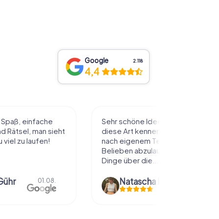
Google
2.118
4,4
l Spaß, einfache
Sehr schöne Idee die Stadt auf
 Rätsel, man sieht
diese Art kennenzulernen. Alles
 viel zu laufen!
nach eigenem Tempo und
Belieben abzulaufen und dabei
Dinge über die...
Gühr
Natascha Reuter
01.08.
01.08.