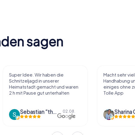
nden sagen
Super Idee. Wir haben die
Macht sehr vie
Schnitzeljagd in unserer
Handhabung und
Heimatstadt gemacht und waren
einiges ohne zu
2 h mit Pause gut unterhalten
Tolle App
Sebastian “the sleeping Boxer Dog” Röhner
Sharina 
02.08.