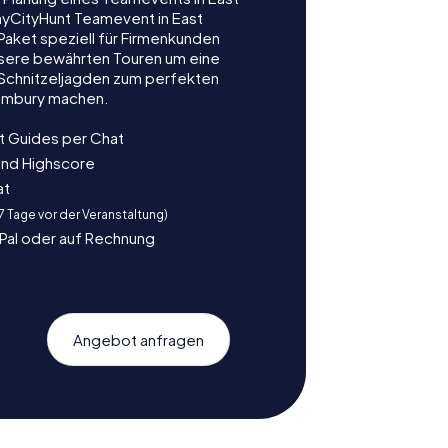
myCityHunt Teamevent in East
 Paket speziell für Firmenkunden
nsere bewährten Touren um eine
e Schnitzeljagden zum perfekten
limbury machen.
t Guides per Chat
und Highscore
at
 7 Tage vor der Veranstaltung)
yPal oder auf Rechnung
Angebot anfragen