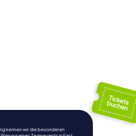
rung kennen wir die besonderen
r Planung eines Teamevents in East