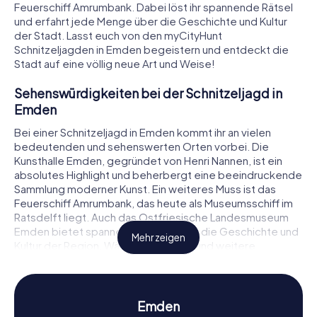
Feuerschiff Amrumbank. Dabei löst ihr spannende Rätsel
und erfahrt jede Menge über die Geschichte und Kultur
der Stadt. Lasst euch von den myCityHunt
Schnitzeljagden in Emden begeistern und entdeckt die
Stadt auf eine völlig neue Art und Weise!
Sehenswürdigkeiten bei der Schnitzeljagd in
Emden
Bei einer Schnitzeljagd in Emden kommt ihr an vielen
bedeutenden und sehenswerten Orten vorbei. Die
Kunsthalle Emden, gegründet von Henri Nannen, ist ein
absolutes Highlight und beherbergt eine beeindruckende
Sammlung moderner Kunst. Ein weiteres Muss ist das
Feuerschiff Amrumbank, das heute als Museumsschiff im
Ratsdelft liegt. Auch das Ostfriesische Landesmuseum
Emden bietet spannende Einblicke in die Geschichte und
Mehr zeigen
Kultur der Region. Während ihr diese und weitere
Sehenswürdigkeiten erkundet, müsst ihr knifflige Rätsel
lösen und Hinweise finden, die euch zum nächsten Ziel
führen.
Emden