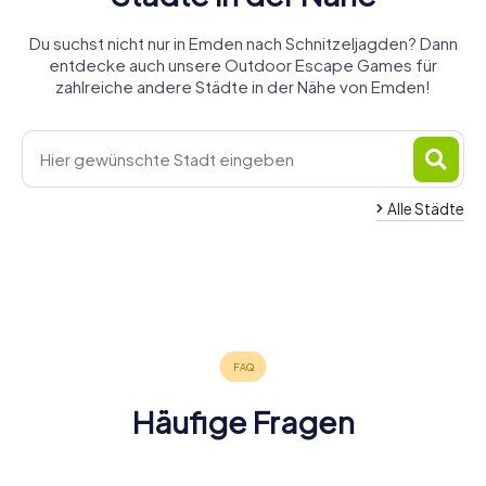
Du suchst nicht nur in Emden nach Schnitzeljagden? Dann
entdecke auch unsere Outdoor Escape Games für
zahlreiche andere Städte in der Nähe von Emden!
Alle Städte
Leer
Ihlow
Krummhörn
Aurich
(Ostfriesland)
Weener
Norden
4 Touren
4 Touren
6 Touren
Großefehn
Winschoten
Westoverledinge
6 Touren
4 Touren
4 Touren
verfügbar
verfügbar
verfügbar
Norddeich
4 Touren
4 Touren
3 Touren
verfügbar
verfügbar
verfügbar
4,3
4,6
4,3
4 Touren
verfügbar
verfügbar
verfügbar
4,3
4,3
verfügbar
4,3
4,2
4,2
Häufige Fragen