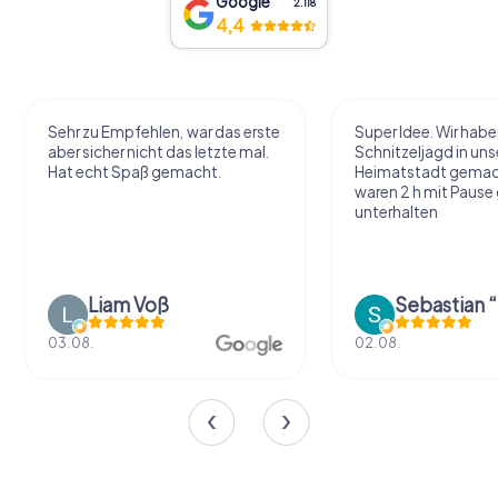
Google
2.118
4,4
Sehr zu Empfehlen, war das erste
Super Idee. Wir habe
aber sicher nicht das letzte mal.
Schnitzeljagd in uns
Hat echt Spaß gemacht.
Heimatstadt gemac
waren 2 h mit Pause
unterhalten
Liam Voß
03.08.
02.08.