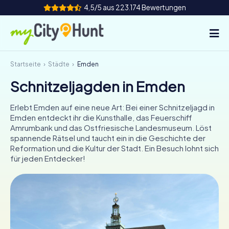
4,5/5 aus 223.174 Bewertungen
Startseite
Städte
Emden
So funktioniert's
Schnitzeljagden in Emden
Städte
Erlebt Emden auf eine neue Art: Bei einer Schnitzeljagd in
Touren
Emden entdeckt ihr die Kunsthalle, das Feuerschiff
Amrumbank und das Ostfriesische Landesmuseum. Löst
spannende Rätsel und taucht ein in die Geschichte der
Teamevent
Reformation und die Kultur der Stadt. Ein Besuch lohnt sich
für jeden Entdecker!
Tickets
INT
AT
CH
DE
ES
FR
UK
IE
IT
NL