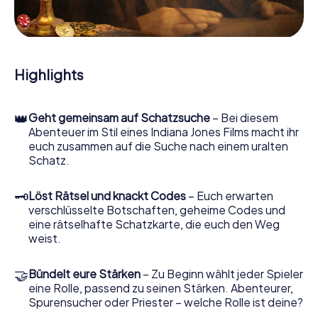
Hinweisstücken. Ihr Smartphone ist dabei Ihr wichtigstes
Ermittlerwerkzeug: Unsere eigens entwickelte App lässt
Sie Kontaktpersonen befragen und rätselhafte
Zeichenfolgen untersuchen, hilft Ihnen dabei, Objekte zu
sammeln und navigiert Sie sicher durch Emmeloord.
Highlights
Im Laufe der Schatzsuche in Emmeloord tauchen Sie und
Ihr Team immer tiefer in die spannende Geschichte ein,
👑
Geht gemeinsam auf Schatzsuche
– Bei diesem
und schon bald werden Sie feststellen, dass der kostbare
Abenteuer im Stil eines Indiana Jones Films macht ihr
Schatz nur noch wenige Schritte entfernt ist.
euch zusammen auf die Suche nach einem uralten
Schatz.
🗝
Löst Rätsel und knackt Codes
– Euch erwarten
verschlüsselte Botschaften, geheime Codes und
eine rätselhafte Schatzkarte, die euch den Weg
weist.
🤝
Bündelt eure Stärken
– Zu Beginn wählt jeder Spieler
eine Rolle, passend zu seinen Stärken. Abenteurer,
Spurensucher oder Priester – welche Rolle ist deine?