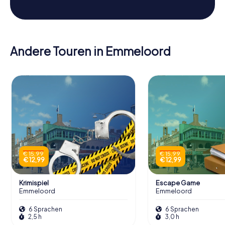
Andere Touren in Emmeloord
€ 15,99
€ 15,99
€ 12,99
€ 12,99
Krimispiel
Escape Game
Emmeloord
Emmeloord
6 Sprachen
6 Sprachen
2,5 h
3,0 h