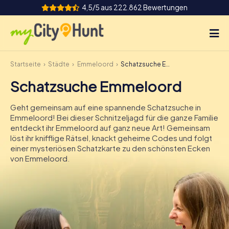
4,5/5 aus 222.862 Bewertungen
Startseite
Städte
Emmeloord
Schatzsuche Emmeloord
So funktioniert's
Schatzsuche Emmeloord
Städte
Geht gemeinsam auf eine spannende Schatzsuche in
Touren
Emmeloord! Bei dieser Schnitzeljagd für die ganze Familie
entdeckt ihr Emmeloord auf ganz neue Art! Gemeinsam
löst ihr knifflige Rätsel, knackt geheime Codes und folgt
Teamevent
einer mysteriösen Schatzkarte zu den schönsten Ecken
von Emmeloord.
Tickets
INT
AT
CH
DE
ES
FR
UK
IE
IT
NL