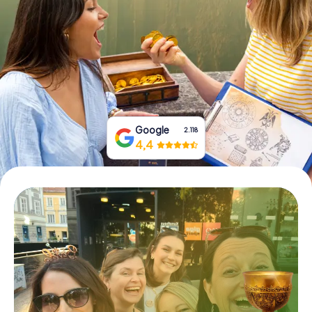
Tickets buchen
Gutscheine bestellen
Google
2.118
4,4