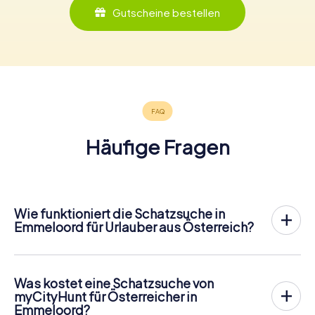
Gutscheine bestellen
Häufige Fragen
Wie funktioniert die Schatzsuche in
Emmeloord für Urlauber aus Österreich?
Bei myCityHunt wird Emmeloord zu eurem Spielfeld!
Alles, was ihr für den
Ablauf der Schnitzjagd
benötigt, ist
ein Ticketcode und ein internetfähiges Handy.
Was kostet eine Schatzsuche von
Am gewünschten Termin versammelst du dein Team im
myCityHunt für Österreicher in
Stadtzentrum von Emmeloord. Dann geht es los: Dein
Emmeloord?