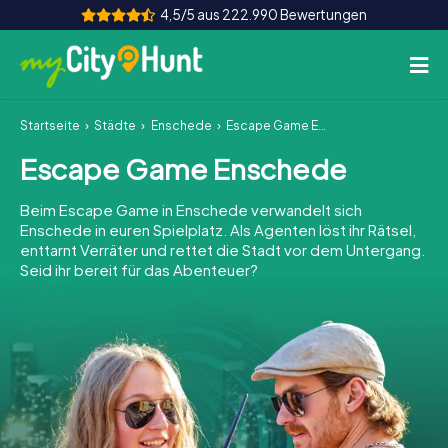
4,5/5 aus 222.990 Bewertungen
Startseite
Städte
Enschede
Escape Game Enschede
So funktioniert's
Escape Game Enschede
Städte
Beim Escape Game in Enschede verwandelt sich
Touren
Enschede in euren Spielplatz. Als Agenten löst ihr Rätsel,
enttarnt Verräter und rettet die Stadt vor dem Untergang.
Seid ihr bereit für das Abenteuer?
Teamevent
Tickets
INT
AT
CH
DE
ES
FR
UK
IE
IT
NL