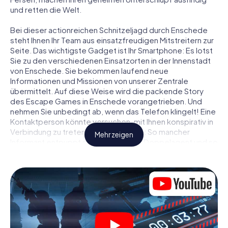
und retten die Welt.
Bei dieser actionreichen Schnitzeljagd durch Enschede
steht Ihnen Ihr Team aus einsatzfreudigen Mitstreitern zur
Seite. Das wichtigste Gadget ist Ihr Smartphone: Es lotst
Sie zu den verschiedenen Einsatzorten in der Innenstadt
von Enschede. Sie bekommen laufend neue
Informationen und Missionen von unserer Zentrale
übermittelt. Auf diese Weise wird die packende Story
des Escape Games in Enschede vorangetrieben. Und
nehmen Sie unbedingt ab, wenn das Telefon klingelt! Eine
Kontaktperson könnte versuchen, mit Ihnen konspirativ in
Verbindung zu treten … Doch Vorsicht: So mancher
Mehr zeigen
Informant entpuppt sich als dubioser Doppelagent und so
manche Information als bewusst gelegte falsche Fährte.
Seien Sie auf der Hut, ziehen Sie die richtigen Schlüsse
und vor allem: Vertrauen Sie niemandem!
Anders als in einem klassischen Escape Room in
Enschede sind Sie also nicht in ein Zimmer eingesperrt,
aus dem Sie sich in einem vorgegebenen Zeitfenster
befreien müssen. Diese Smartphone Schnitzeljagd erklärt