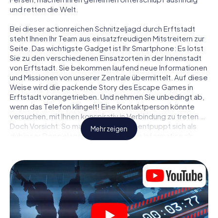
und retten die Welt.
Bei dieser actionreichen Schnitzeljagd durch Erftstadt
steht Ihnen Ihr Team aus einsatzfreudigen Mitstreitern zur
Seite. Das wichtigste Gadget ist Ihr Smartphone: Es lotst
Sie zu den verschiedenen Einsatzorten in der Innenstadt
von Erftstadt. Sie bekommen laufend neue Informationen
und Missionen von unserer Zentrale übermittelt. Auf diese
Weise wird die packende Story des Escape Games in
Erftstadt vorangetrieben. Und nehmen Sie unbedingt ab,
wenn das Telefon klingelt! Eine Kontaktperson könnte
versuchen, mit Ihnen konspirativ in Verbindung zu treten …
Doch Vorsicht: So mancher Informant entpuppt sich als
Mehr zeigen
dubioser Doppelagent und so manche Information als
bewusst gelegte falsche Fährte. Seien Sie auf der Hut,
ziehen Sie die richtigen Schlüsse und vor allem: Vertrauen
Sie niemandem!
Anders als in einem klassischen Escape Room in Erftstadt
sind Sie also nicht in ein Zimmer eingesperrt, aus dem Sie
sich in einem vorgegebenen Zeitfenster befreien
müssen. Diese Smartphone Schnitzeljagd erklärt ganz