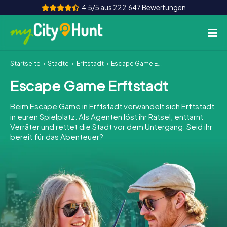
4,5/5 aus 222.647 Bewertungen
Startseite
Städte
Erftstadt
Escape Game Erftstadt
So funktioniert's
Escape Game Erftstadt
Städte
Beim Escape Game in Erftstadt verwandelt sich Erftstadt
Touren
in euren Spielplatz. Als Agenten löst ihr Rätsel, enttarnt
Verräter und rettet die Stadt vor dem Untergang. Seid ihr
bereit für das Abenteuer?
Teamevent
Tickets
INT
AT
CH
DE
ES
FR
UK
IE
IT
NL