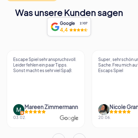
Was unsere Kunden sagen
Google
2.107
4,4
Escape Spiel sehr anspruchsvoll.
Super , sehr schön un
Leider fehlen ein paar Tipps.
Sache. Freu mich au
Sonst macht es sehr viel Spaß.
Escaps Spiel
Mareen Zimmermann
Nicole Gra
03.02.
20.06.