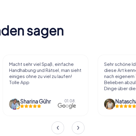
nden sagen
Sehr schöne Idee die Stadt auf
wir haben ein K
diese Art kennenzulernen. Alles
fanden es echt
nach eigenem Tempo und
hat meinem Ma
Belieben abzulaufen und dabei
gemacht. mal d
Dinge über die...
erkunden.
Natascha Reuter
01.08.
Anna Gsteu