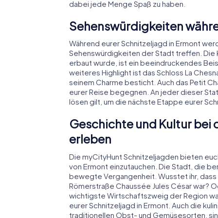
dabei jede Menge Spaß zu haben.
Sehenswürdigkeiten währen
Während eurer Schnitzeljagd in Ermont werd
Sehenswürdigkeiten der Stadt treffen. Die K
erbaut wurde, ist ein beeindruckendes Beisp
weiteres Highlight ist das Schloss La Chesn
seinem Charme besticht. Auch das Petit Châ
eurer Reise begegnen. An jeder dieser Sta
lösen gilt, um die nächste Etappe eurer Schn
Geschichte und Kultur bei 
erleben
Die myCityHunt Schnitzeljagden bieten euch 
von Ermont einzutauchen. Die Stadt, die bere
bewegte Vergangenheit. Wusstet ihr, dass E
Römerstraße Chaussée Jules César war? Ode
wichtigste Wirtschaftszweig der Region war
eurer Schnitzeljagd in Ermont. Auch die kuli
traditionellen Obst- und Gemüsesorten, si