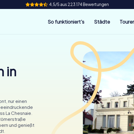
4,5/5 aus 223.174 Bewertungen
So funktioniert's
Städte
Toure
 in
nt, nur einen
e beeindruckende
oss La Chesnaie.
 Römerstraße
bern und genießt
dt.