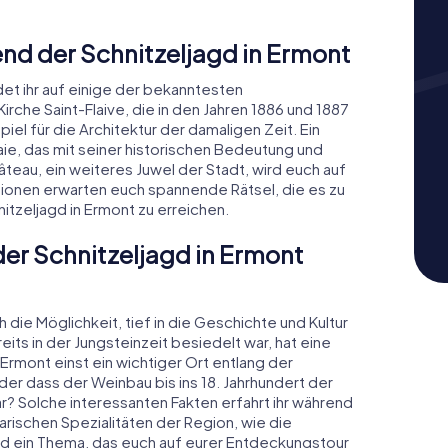
d der Schnitzeljagd in Ermont
et ihr auf einige der bekanntesten
irche Saint-Flaive, die in den Jahren 1886 und 1887
iel für die Architektur der damaligen Zeit. Ein
aie, das mit seiner historischen Bedeutung und
teau, ein weiteres Juwel der Stadt, wird euch auf
tionen erwarten euch spannende Rätsel, die es zu
itzeljagd in Ermont zu erreichen.
der Schnitzeljagd in Ermont
die Möglichkeit, tief in die Geschichte und Kultur
its in der Jungsteinzeit besiedelt war, hat eine
rmont einst ein wichtiger Ort entlang der
r dass der Weinbau bis ins 18. Jahrhundert der
? Solche interessanten Fakten erfahrt ihr während
narischen Spezialitäten der Region, wie die
nd ein Thema, das euch auf eurer Entdeckungstour