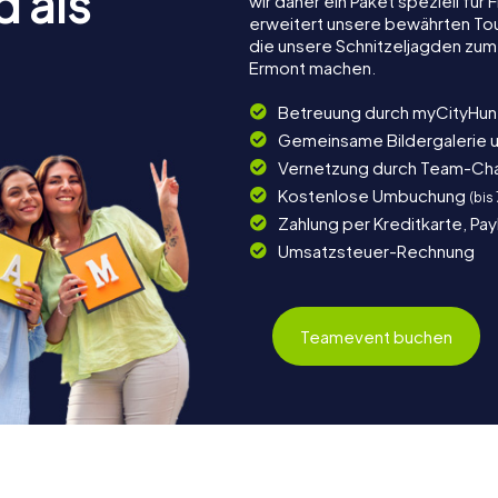
d als
wir daher ein Paket speziell fü
erweitert unsere bewährten Tou
die unsere Schnitzeljagden zum
Ermont machen.
Betreuung durch myCityHun
Gemeinsame Bildergalerie 
Vernetzung durch Team-Ch
Kostenlose Umbuchung
(bis
Zahlung per Kreditkarte, Pa
Umsatzsteuer-Rechnung
Teamevent buchen