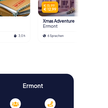
€ 15,99
€ 12,99
Xmas Adventure
Ermont
3,0 h
6 Sprachen
2,0 h
Ermont