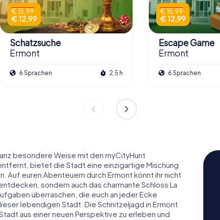
€ 15,99
€ 15,99
€ 12,99
€ 12,99
Schatzsuche
Escape Game
Ermont
Ermont
6 Sprachen
2,5 h
6 Sprachen
e ganz besondere Weise mit den myCityHunt
entfernt, bietet die Stadt eine einzigartige Mischung
. Auf euren Abenteuern durch Ermont könnt ihr nicht
e entdecken, sondern auch das charmante Schloss La
Aufgaben überraschen, die euch an jeder Ecke
dieser lebendigen Stadt. Die Schnitzeljagd in Ermont
Stadt aus einer neuen Perspektive zu erleben und