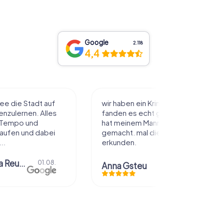
Google
2.118
4,4
rimi aufgelöst.
Die Spiele sind immer super.
 genial gemacht.
Rätsel sind gut für gedacht,
nn und mir Spaß
manchmal hängt man lange dran
ie Stadt anders
frat. Der Aufbau der App ist sehr
schick....
Rebekka Dahmen
30.07.
26.07.