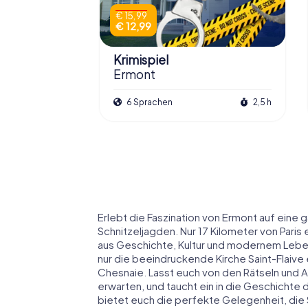
€ 15,99
€ 12,99
Krimispiel
Ermont
6 Sprachen
2,5 h
Erlebt die Faszination von Ermont auf ein
Schnitzeljagden. Nur 17 Kilometer von Paris 
aus Geschichte, Kultur und modernem Leben
nur die beeindruckende Kirche Saint-Flaiv
Chesnaie. Lasst euch von den Rätseln und 
erwarten, und taucht ein in die Geschichte 
bietet euch die perfekte Gelegenheit, die 