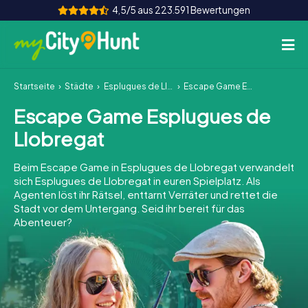
4,5/5 aus 223.591 Bewertungen
Startseite
Städte
Esplugues de Llobregat
Escape Game Esplugues de Llobregat
So funktioniert's
Escape Game Esplugues de
Städte
Llobregat
Touren
Beim Escape Game in Esplugues de Llobregat verwandelt
sich Esplugues de Llobregat in euren Spielplatz. Als
Teamevent
Agenten löst ihr Rätsel, enttarnt Verräter und rettet die
Stadt vor dem Untergang. Seid ihr bereit für das
Tickets
Abenteuer?
INT
AT
CH
DE
ES
FR
UK
IE
IT
NL