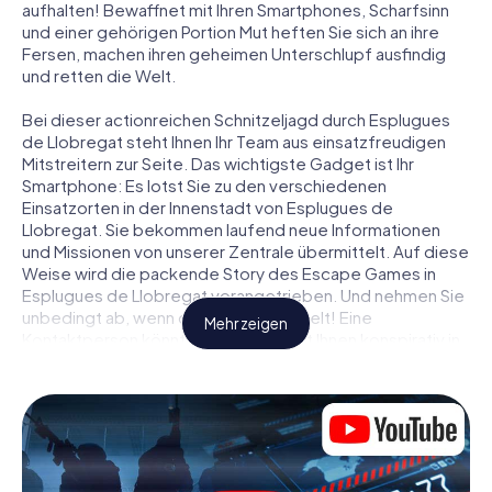
aufhalten! Bewaffnet mit Ihren Smartphones, Scharfsinn
und einer gehörigen Portion Mut heften Sie sich an ihre
Fersen, machen ihren geheimen Unterschlupf ausfindig
und retten die Welt.
Bei dieser actionreichen Schnitzeljagd durch Esplugues
de Llobregat steht Ihnen Ihr Team aus einsatzfreudigen
Mitstreitern zur Seite. Das wichtigste Gadget ist Ihr
Smartphone: Es lotst Sie zu den verschiedenen
Einsatzorten in der Innenstadt von Esplugues de
Llobregat. Sie bekommen laufend neue Informationen
und Missionen von unserer Zentrale übermittelt. Auf diese
Weise wird die packende Story des Escape Games in
Esplugues de Llobregat vorangetrieben. Und nehmen Sie
unbedingt ab, wenn das Telefon klingelt! Eine
Mehr zeigen
Kontaktperson könnte versuchen, mit Ihnen konspirativ in
Verbindung zu treten … Doch Vorsicht: So mancher
Informant entpuppt sich als dubioser Doppelagent und so
manche Information als bewusst gelegte falsche Fährte.
Seien Sie auf der Hut, ziehen Sie die richtigen Schlüsse
und vor allem: Vertrauen Sie niemandem!