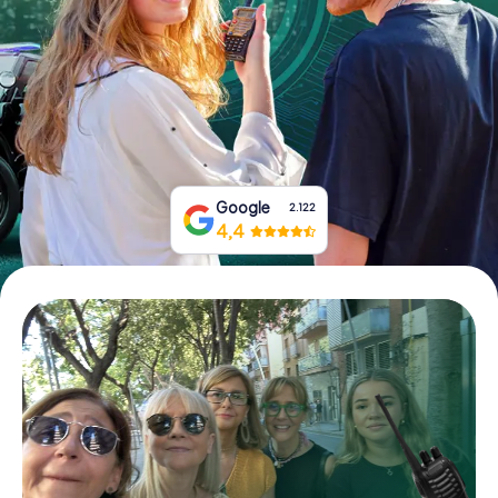
Tickets buchen
Gutscheine bestellen
Google
2.122
4,4